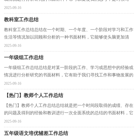
份总结了。如何把总结做到重点突出呢？下面是小编...
2025-09-16
教科室工作总结
教科室工作总结总结在一个时期、一个年度、一个阶段对学习和工作
生活等情况加以回顾和分析的一种书面材料，它能够使头脑更加清
醒，目标更加明确，不妨让我们认真地完成总结吧。那...
2025-09-16
一年级组工作总结
一年级组工作总结总结是对某一阶段的工作、学习或思想中的经验或
情况进行分析研究的书面材料，它有助于我们寻找工作和事物发展的
规律，从而掌握并运用这些规律，让我们好好写一份...
2025-09-16
【热门】教师个人工作总结
【热门】教师个人工作总结总结就是把一个时间段取得的成绩、存在
的问题及得到的经验和教训进行一次全面系统的总结的书面材料，它
在我们的学习、工作中起到呈上启下的作用，不如...
2025-09-16
五年级语文培优辅差工作总结