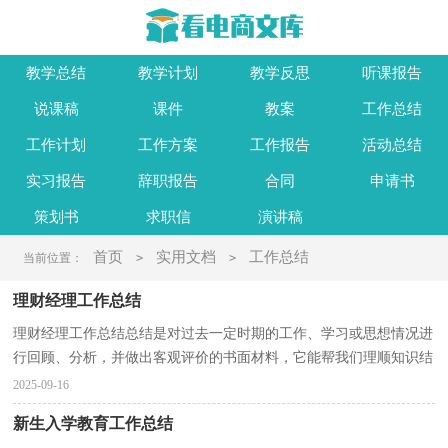
教学总结
教学计划
教学反思
听课报告
说课稿
课件
教案
工作总结
工作计划
工作方案
工作报告
活动总结
实习报告
辞职报告
合同
申请书
策划书
求职信
演讲稿
首页
实用文档
工作总结
当前位置：
>
>
理财经理工作总结
理财经理工作总结总结是对过去一定时期的工作、学习或思想情况进
行回顾、分析，并做出客观评价的书面材料，它能帮我们理顺知识结
构，突出重点，突破难点，因此我们需要回头归纳，写一份...
2025-09-16
新生入学教育工作总结