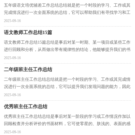
五年级语文培优辅差工作总结总结就是把一个时段的学习、工作或其
完成情况进行一次全面系统的总结，它可以帮助我们有寻找学习和工
作中的规律，为此我们要做好回顾，写好总结。但是...
2025-09-16
语文教师工作总结15篇
语文教师工作总结15篇总结是事后对某一时期、某一项目或某些工作
进行回顾和分析，从而做出带有规律性的结论，他能够提升我们的书
面表达能力，快快来写一份总结吧。我们该怎么写总...
2025-09-16
二年级班主任工作总结
二年级班主任工作总结总结就是把一个时段的学习、工作或其完成情
况进行一次全面系统的总结，它可以提升我们发现问题的能力，因此
我们需要回头归纳，写一份总结了。那么我们该怎么...
2025-09-16
优秀班主任工作总结
优秀班主任工作总结总结是事后对某一阶段的学习或工作情况作加以
回顾检查并分析评价的书面材料，它可使零星的、肤浅的、表面的感
性认知上升到全面的、系统的、本质的理性认识...
2025-09-16