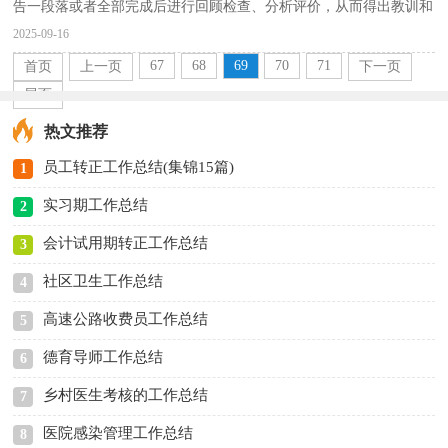
告一段落或者全部完成后进行回顾检查、分析评价，从而得出教训和
一些规律性认识的一种书面材料，他能够提升我们...
2025-09-16
67
68
69
70
71
首页
上一页
下一页
尾页
热文推荐
员工转正工作总结(集锦15篇)
1
实习期工作总结
2
会计试用期转正工作总结
3
社区卫生工作总结
4
高速公路收费员工作总结
5
德育导师工作总结
6
乡村医生考核的工作总结
7
医院感染管理工作总结
8