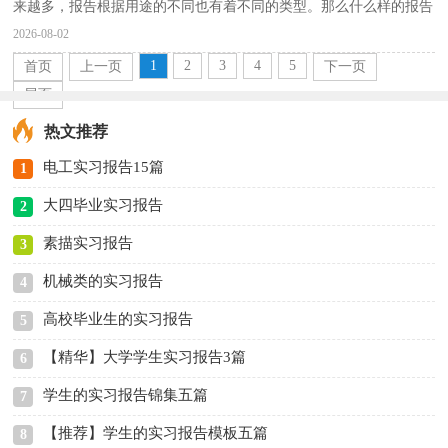
来越多，报告根据用途的不同也有着不同的类型。那么什么样的报告
才是有效的呢？以下是小编整理的人力资源暑假实习...
2026-08-02
1
2
3
4
5
首页
上一页
下一页
尾页
热文推荐
电工实习报告15篇
1
大四毕业实习报告
2
素描实习报告
3
机械类的实习报告
4
高校毕业生的实习报告
5
【精华】大学学生实习报告3篇
6
学生的实习报告锦集五篇
7
【推荐】学生的实习报告模板五篇
8