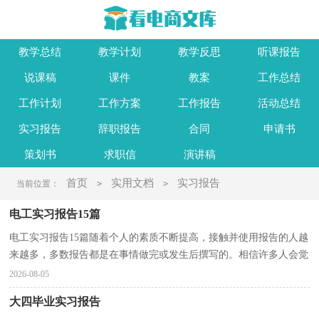
教学总结
教学计划
教学反思
听课报告
说课稿
课件
教案
工作总结
工作计划
工作方案
工作报告
活动总结
实习报告
辞职报告
合同
申请书
策划书
求职信
演讲稿
首页
实用文档
实习报告
当前位置：
>
>
电工实习报告15篇
电工实习报告15篇随着个人的素质不断提高，接触并使用报告的人越
来越多，多数报告都是在事情做完或发生后撰写的。相信许多人会觉
得报告很难写吧，以下是小编精心整理的电工实习报...
2026-08-05
大四毕业实习报告