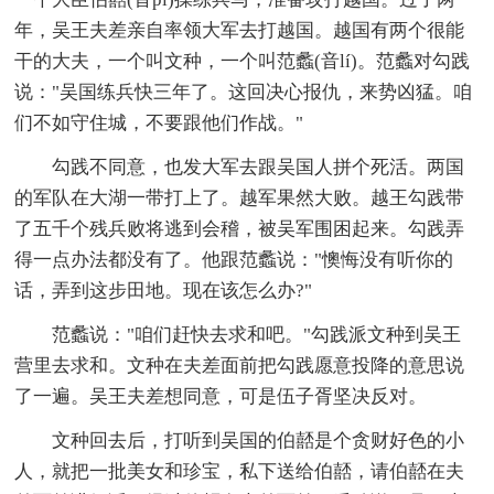
年，吴王夫差亲自率领大军去打越国。越国有两个很能
干的大夫，一个叫文种，一个叫范蠡(音lí)。范蠡对勾践
说："吴国练兵快三年了。这回决心报仇，来势凶猛。咱
们不如守住城，不要跟他们作战。"
勾践不同意，也发大军去跟吴国人拼个死活。两国
的军队在大湖一带打上了。越军果然大败。越王勾践带
了五千个残兵败将逃到会稽，被吴军围困起来。勾践弄
得一点办法都没有了。他跟范蠡说："懊悔没有听你的
话，弄到这步田地。现在该怎么办?"
范蠡说："咱们赶快去求和吧。"勾践派文种到吴王
营里去求和。文种在夫差面前把勾践愿意投降的意思说
了一遍。吴王夫差想同意，可是伍子胥坚决反对。
文种回去后，打听到吴国的伯嚭是个贪财好色的小
人，就把一批美女和珍宝，私下送给伯嚭，请伯嚭在夫