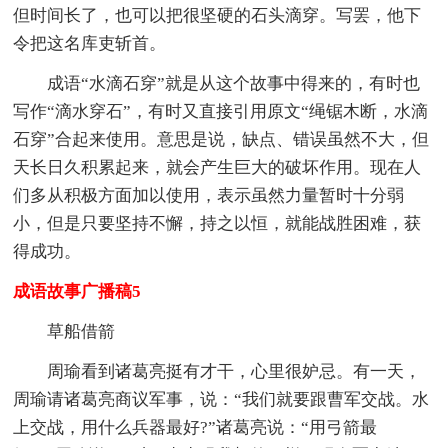
但时间长了，也可以把很坚硬的石头滴穿。写罢，他下
令把这名库吏斩首。
成语“水滴石穿”就是从这个故事中得来的，有时也
写作“滴水穿石”，有时又直接引用原文“绳锯木断，水滴
石穿”合起来使用。意思是说，缺点、错误虽然不大，但
天长日久积累起来，就会产生巨大的破坏作用。现在人
们多从积极方面加以使用，表示虽然力量暂时十分弱
小，但是只要坚持不懈，持之以恒，就能战胜困难，获
得成功。
成语故事广播稿5
草船借箭
周瑜看到诸葛亮挺有才干，心里很妒忌。有一天，
周瑜请诸葛亮商议军事，说：“我们就要跟曹军交战。水
上交战，用什么兵器最好?”诸葛亮说：“用弓箭最