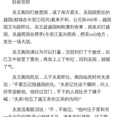
卧薪尝胆
吴王阖闾打败楚国，成了南方霸主。吴国跟附近的
越国(都城在今浙江绍兴)素来不和。公元前496年，越国
国王勾践即位。吴王趁越国刚刚遭到丧事，就发兵打越
国。吴越两国在槜李(今浙江嘉兴西南，槜音zuì)地方，
发生一场大战。
吴王阖闾满以为可以打赢，没想到打了个败仗，自
己又中箭受了重伤，再加上上了年纪，回到吴国，就咽
了气。
吴王阖闾死后，儿子夫差即位。阖闾临死时对夫差
说："不要忘记报越国的仇。"夫差记住这个嘱咐，叫人
经常提醒他。他经过宫门，手下的人就扯开了嗓子
喊："夫差!你忘了越王杀你父亲的仇吗?"
夫差流着眼泪说："不，不敢忘。"他叫伍子胥和另
一个大臣伯嚭(音pǐ)操练兵马，准备攻打越国。过了两