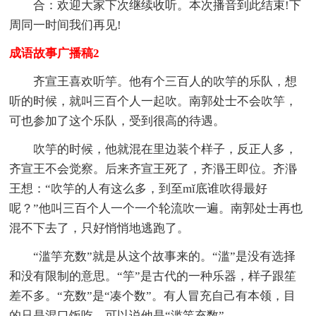
合：欢迎大家下次继续收听。本次播音到此结束!下
周同一时间我们再见!
成语故事广播稿2
齐宣王喜欢听竽。他有个三百人的吹竽的乐队，想
听的时候，就叫三百个人一起吹。南郭处士不会吹竽，
可也参加了这个乐队，受到很高的待遇。
吹竽的时候，他就混在里边装个样子，反正人多，
齐宣王不会觉察。后来齐宣王死了，齐湣王即位。齐湣
王想：“吹竽的人有这么多，到至mǐ底谁吹得最好
呢？”他叫三百个人一个一个轮流吹一遍。南郭处士再也
混不下去了，只好悄悄地逃跑了。
“滥竽充数”就是从这个故事来的。“滥”是没有选择
和没有限制的意思。“竽”是古代的一种乐器，样子跟笙
差不多。“充数”是“凑个数”。有人冒充自己有本领，目
的只是混口饭吃，可以说他是“滥竽充数”。