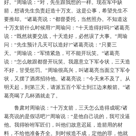
好。”周瑜说：“对，先生跟我想的一样。现在军中缺
箭，想请先生负责赶造十万支。这是公事，希望先生不
要推却。”诸葛亮说：“都督委托，当然照办。不知道这
十万支箭什么时候用?”周瑜问：“十天造得好吗?”诸葛亮
说：“既然就要交战，十天造好，必然误了大事。”周瑜
问：“先生预计几天可以造好?”诸葛亮说：“只要三
天。”周瑜说：“军情紧急，可不能开玩笑。”诸葛亮
说：“怎么敢跟都督开玩笑。我愿意立下军令状，三天造
不好，甘受惩罚。”周瑜很高兴，叫诸葛亮当面立下军令
状，又摆了酒席招待他。诸葛亮说：“今天来不及了。从
明天起，到第三天，请派五百个军士到江边来般箭。”诸
葛亮喝了几杯酒就走了。
鲁肃对周瑜说：“十万支箭，三天怎么造得成呢?诸
葛亮说的是假话吧?”周瑜说：“是他自己说的，我可没逼
他。我得吩咐军匠们，叫他们故意迟延，造箭用的材
料，不给他准备齐全。到时候造不成，定他的罪，他就