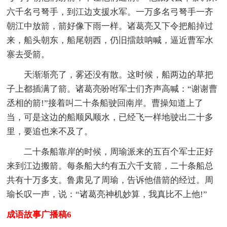
六千名弓弩手，到江边支援水军。一万多名弓弩手一齐
朝江中放箭，箭好像下雨一样。诸葛亮又下令把船掉过
来，船头朝东，船尾朝西，仍旧擂鼓呐喊，逼近曹军水
寨去受箭。
天渐渐亮了，雾还没有散。这时候，船两边的草把
子上都插满了箭。诸葛亮吩咐军士们齐声高喊：“谢谢曹
丞相的箭!”接着叫二十条船驶回南岸。曹操知道上了
当，可是这边的船顺风顺水，已经飞一样地驶出二十多
里，要追也来不及了。
二十条船靠岸的时候，周瑜派来的五百个军士正好
来到江边搬箭。每条船大约有五六千支箭，二十条船总
共有十万多支。鲁肃见了周瑜，告诉他借箭的经过。周
瑜长叹一声，说：“诸葛亮神机妙算，我真比不上他!”
成语故事广播稿6