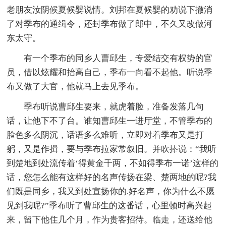
老朋友汝阴候夏候婴说情。刘邦在夏候婴的劝说下撤消
了对季布的通缉令，还封季布做了郎中，不久又改做河
东太守。
有一个季布的同乡人曹邱生，专爱结交有权势的官
员，借以炫耀和抬高自己，季布一向看不起他。听说季
布又做了大官，他就马上去见季布。
季布听说曹邱生要来，就虎着脸，准备发落几句
话，让他下不了台。谁知曹邱生一进厅堂，不管季布的
脸色多么阴沉，话语多么难听，立即对着季布又是打
躬，又是作揖，要与季布拉家常叙旧。并吹捧说：“我听
到楚地到处流传着‘得黄金千两，不如得季布一诺’这样的
话，您怎么能有这样好的名声传扬在梁、楚两地的呢?我
们既是同乡，我又到处宣扬你的.好名声，你为什么不愿
见到我呢?”季布听了曹邱生的这番话，心里顿时高兴起
来，留下他住几个月，作为贵客招待。临走，还送给他