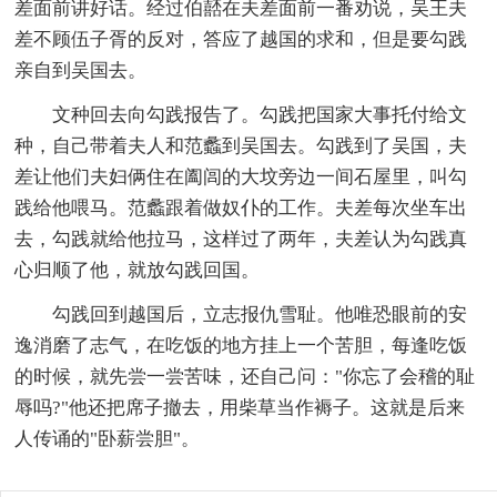
差面前讲好话。经过伯嚭在夫差面前一番劝说，吴王夫
差不顾伍子胥的反对，答应了越国的求和，但是要勾践
亲自到吴国去。
文种回去向勾践报告了。勾践把国家大事托付给文
种，自己带着夫人和范蠡到吴国去。勾践到了吴国，夫
差让他们夫妇俩住在阖闾的大坟旁边一间石屋里，叫勾
践给他喂马。范蠡跟着做奴仆的工作。夫差每次坐车出
去，勾践就给他拉马，这样过了两年，夫差认为勾践真
心归顺了他，就放勾践回国。
勾践回到越国后，立志报仇雪耻。他唯恐眼前的安
逸消磨了志气，在吃饭的地方挂上一个苦胆，每逢吃饭
的时候，就先尝一尝苦味，还自己问："你忘了会稽的耻
辱吗?"他还把席子撤去，用柴草当作褥子。这就是后来
人传诵的"卧薪尝胆"。