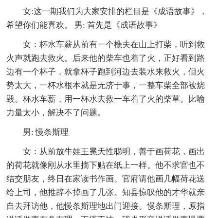
女:这一期我们为大家安排的栏目是《成语故事》，
希望你们能喜欢。 男: 首先是《成语故事》
女：杯水车薪从前有一个樵夫在山上打柴，听到救
火声就跑去救火。后来他的柴车也着了火，正好看到路
边有一个杯子，就拿杯子跑到河边去装水来救火，但火
势太大，一杯水根本就是无济于事，一整车柴全部被烧
毁。杯水车薪，用一杯水去救一车着了火的柴草。比喻
力量太小，解决不了问题。
男: 慢条斯理
女：从前放牛娃王冕天性聪明，善于画荷花，画出
的荷花就像刚从水里摘下贴在纸上一样。他不求官也不
结交朋友，终日在家读书作画。官府请他画几幅荷花送
给上司，他推辞不掉画了几张。知县惊叹他的才华就亲
自去拜访他，他慢条斯理地出门迎接。慢条斯理，原指