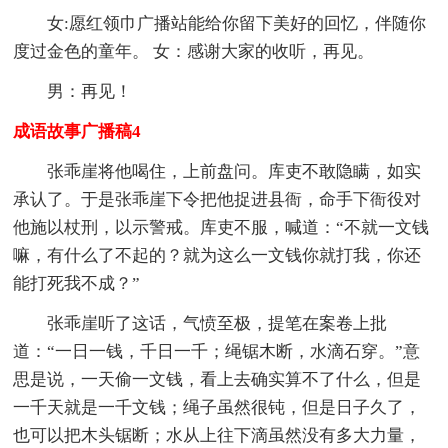
女:愿红领巾广播站能给你留下美好的回忆，伴随你
度过金色的童年。 女：感谢大家的收听，再见。
男：再见！
成语故事广播稿4
张乖崖将他喝住，上前盘问。库吏不敢隐瞒，如实
承认了。于是张乖崖下令把他捉进县衙，命手下衙役对
他施以杖刑，以示警戒。库吏不服，喊道：“不就一文钱
嘛，有什么了不起的？就为这么一文钱你就打我，你还
能打死我不成？”
张乖崖听了这话，气愤至极，提笔在案卷上批
道：“一日一钱，千日一千；绳锯木断，水滴石穿。”意
思是说，一天偷一文钱，看上去确实算不了什么，但是
一千天就是一千文钱；绳子虽然很钝，但是日子久了，
也可以把木头锯断；水从上往下滴虽然没有多大力量，