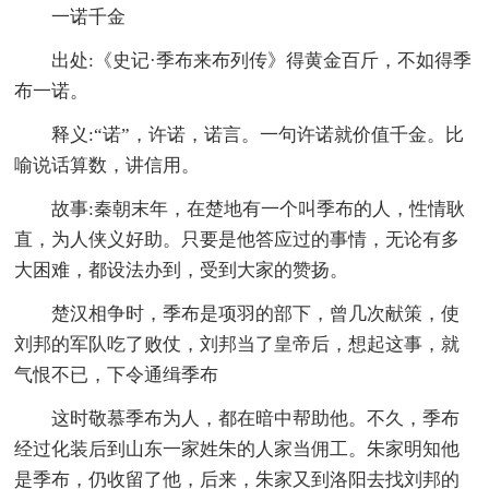
一诺千金
出处:《史记·季布来布列传》得黄金百斤，不如得季
布一诺。
释义:“诺”，许诺，诺言。一句许诺就价值千金。比
喻说话算数，讲信用。
故事:秦朝末年，在楚地有一个叫季布的人，性情耿
直，为人侠义好助。只要是他答应过的事情，无论有多
大困难，都设法办到，受到大家的赞扬。
楚汉相争时，季布是项羽的部下，曾几次献策，使
刘邦的军队吃了败仗，刘邦当了皇帝后，想起这事，就
气恨不已，下令通缉季布
这时敬慕季布为人，都在暗中帮助他。不久，季布
经过化装后到山东一家姓朱的人家当佣工。朱家明知他
是季布，仍收留了他，后来，朱家又到洛阳去找刘邦的