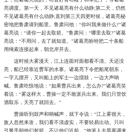
亮调度。第一天，不见诸葛亮有什么动静;第二天，仍然
不见诸葛亮有什么动静;直到第三天四更时候，诸葛亮秘
密地把鲁肃请到船里。鲁肃问他：“你叫我来做什么?”诸
葛亮说：“请你一起去取箭。”鲁肃问：“哪里去取?”诸葛
亮说：“不用问，去了就知道。”诸葛亮吩咐把二十条船
用绳索连接起来，朝北岸开去。
这时候大雾漫天，江上连面对面都看不清。天还没
亮，船已经靠近曹军的水寨。诸葛亮下令把船尾朝东，
一字儿摆开，又叫船上的军士一边擂鼓，一边大声呐
喊。鲁肃吃惊地说：“如果曹兵出来，怎么办?”诸葛亮笑
着说：“雾这样大，曹操一定不敢派兵出来。我们只管饮
酒取乐，天亮了就回去。”
曹操听到鼓声和呐喊声，就下令说：“江上雾很大，
敌人忽然来攻，我们看不清虚实，不要轻易出动。只叫
弓弩手朝他们射箭，不让他们近前。”他派人去旱寨调来