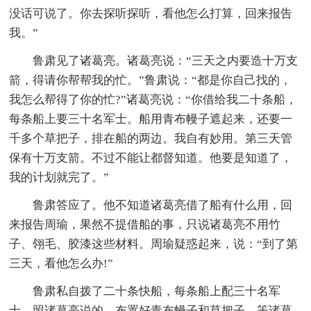
没话可说了。你去探听探听，看他怎么打算，回来报告
我。”
鲁肃见了诸葛亮。诸葛亮说：“三天之内要造十万支
箭，得请你帮帮我的忙。”鲁肃说：“都是你自己找的，
我怎么帮得了你的忙?”诸葛亮说：“你借给我二十条船，
每条船上要三十名军士。船用青布幔子遮起来，还要一
千多个草把子，排在船的两边。我自有妙用。第三天管
保有十万支箭。不过不能让都督知道。他要是知道了，
我的计划就完了。”
鲁肃答应了。他不知道诸葛亮借了船有什么用，回
来报告周瑜，果然不提借船的事，只说诸葛亮不用竹
子、翎毛、胶漆这些材料。周瑜疑惑起来，说：“到了第
三天，看他怎么办!”
鲁肃私自拨了二十条快船，每条船上配三十名军
士，照诸葛亮说的，布置好青布幔子和草把子，等诸葛