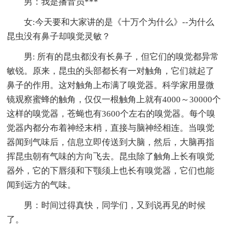
男：我是播音员***
女:今天要和大家讲的是《十万个为什么》--为什么
昆虫没有鼻子却嗅觉灵敏？
男: 所有的昆虫都没有长鼻子，但它们的嗅觉都异常
敏锐。原来，昆虫的头部都长有一对触角，它们就起了
鼻子的作用。这对触角上布满了嗅觉器。科学家用显微
镜观察蜜蜂的触角，仅仅一根触角上就有4000～30000个
这样的嗅觉器，苍蝇也有3600个左右的嗅觉器。每个嗅
觉器内都分布着神经末梢，直接与脑神经相连。当嗅觉
器闻到气味后，信息立即传送到大脑，然后，大脑再指
挥昆虫朝有气味的方向飞去。昆虫除了触角上长有嗅觉
器外，它的下唇须和下颚须上也长有嗅觉器，它们也能
闻到远方的气味。
男：时间过得真快，同学们，又到说再见的时候
了。