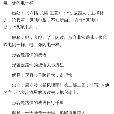
电，像闪电一样。
出处：《六韬·龙韬·王翼》：“奋威四人，主择材
力，论兵革，风驰电掣，不知所由。”亦作“风驰电
逝”、“风驰电赴”。
解释：驰，奔跑。掣，闪过。形容非常迅速，像风
吹电闪一样。电，像闪电一样。
形容走路快的成语
形容走路快的成语大步流星
解释：形容步子跨得大，走得快。
出自：周立波《暴风骤雨》第二部二四：“听到叫他
名字，他大步流星的迈过去，把它牵上。
形容走路快的成语日行千里
解释：一天能走一千里。形容速度惊人。