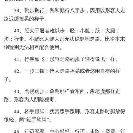
39、鸭步鹅行：鸭和鹅行八字步，因用以形容人走
路迟缓摇晃的样子。
40、胫大于股者难以步：胫：小腿；股：大腿；
步：行走。小腿比大腿大则无法稳健地走路。比喻本末
倒置则无法相互配合使用。
41、行疾如飞：形容走路的步子轻得像飞一样。
42、一步三摇：指人走路摇晃或者悠闲自得的样
子。
43、鹰视虎步：象鹰那样看东西，象老虎那样走
路。形容为人阴险狠毒。
44、轻手蹑脚：犹言蹑手蹑脚。形容走路时脚放得
很轻。同“轻手软脚”。
45、行迈靡靡，中心摇摇：行迈：走路；靡靡：行