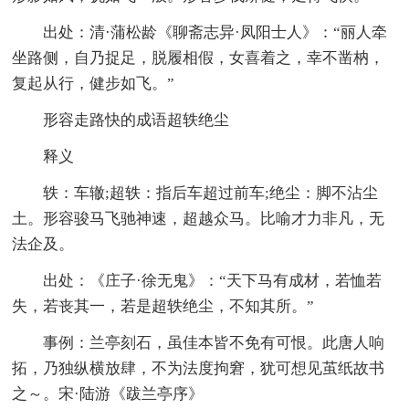
出处：清·蒲松龄《聊斋志异·凤阳士人》：“丽人牵
坐路侧，自乃捉足，脱履相假，女喜着之，幸不凿枘，
复起从行，健步如飞。”
形容走路快的成语超轶绝尘
释义
轶：车辙;超轶：指后车超过前车;绝尘：脚不沾尘
土。形容骏马飞驰神速，超越众马。比喻才力非凡，无
法企及。
出处：《庄子·徐无鬼》：“天下马有成材，若恤若
失，若丧其一，若是超轶绝尘，不知其所。”
事例：兰亭刻石，虽佳本皆不免有可恨。此唐人响
拓，乃独纵横放肆，不为法度拘窘，犹可想见茧纸故书
之～。宋·陆游《跋兰亭序》