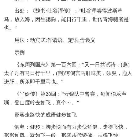
出处：《魏书·吐谷浑传》：“吐谷浑尝得波斯草
马，放入海，因生骢驹，能日行千里，世传青海骢者是
也。”
用法：动宾式;作谓语、定语;含褒义
示例
《东周列国志》第一百六回：“又一日共试骑，(燕)
太子丹有马日行千里，(荆)轲偶言马肝味美，须臾，庖人
进肝，所杀即千里马也。”
《平妖传》第28回：“云锦队中曾赛，每闻伯乐声
嘶，登山度岭去如飞，真个～。”
形容走路快的成语健步如飞
解释：健步：脚步快而有力步伐矫健，走得飞快，
形影如风，犹如飞一般。形容步伐矫健，走得飞快。