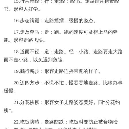
15.行常带经：行：走;经：经书。走路经常携带经
书。形容人好学。
16.步态蹒跚：走路摇摆、缓慢的姿态。
17.走及奔马：走：跑。跑的速度可及得上马的奔
跑。形容走路飞快。
18.道而不径：道：走路。径：小路。走路要走大路
而不走小路，以免遇到危险。
19.鹤行鸭步：形容走路连摇带跑的样子。
20.迈四方步：不慌不忙，慢吞吞地走路。比喻办事
缓慢。
21.分花拂柳：形容女子走路姿态美好。同“分花约
柳”。
22.吃饭防噎，走路防跌：吃饭时要防止被食物噎