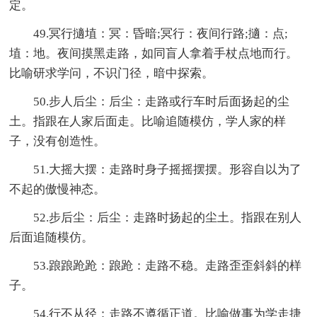
定。
49.冥行擿埴：冥：昏暗;冥行：夜间行路;擿：点;
埴：地。夜间摸黑走路，如同盲人拿着手杖点地而行。
比喻研求学问，不识门径，暗中探索。
50.步人后尘：后尘：走路或行车时后面扬起的尘
土。指跟在人家后面走。比喻追随模仿，学人家的样
子，没有创造性。
51.大摇大摆：走路时身子摇摇摆摆。形容自以为了
不起的傲慢神态。
52.步后尘：后尘：走路时扬起的尘土。指跟在别人
后面追随模仿。
53.踉踉跄跄：踉跄：走路不稳。走路歪歪斜斜的样
子。
54.行不从径：走路不遵循正道。比喻做事为学走捷