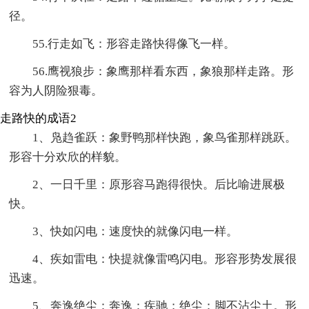
径。
55.行走如飞：形容走路快得像飞一样。
56.鹰视狼步：象鹰那样看东西，象狼那样走路。形
容为人阴险狠毒。
走路快的成语2
1、凫趋雀跃：象野鸭那样快跑，象鸟雀那样跳跃。
形容十分欢欣的样貌。
2、一日千里：原形容马跑得很快。后比喻进展极
快。
3、快如闪电：速度快的就像闪电一样。
4、疾如雷电：快提就像雷鸣闪电。形容形势发展很
迅速。
5、奔逸绝尘：奔逸：疾驰；绝尘：脚不沾尘土。形