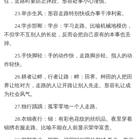
住，走路时要防止摔跤。形容处事小心谨慎。
23.举步生风：形容走路特别快或办事干净利索。
24.学步邯郸：学步：学习走路。比喻机械地模仿，
不但学不互别人的长处，反而会把自己原有的本事也丢
掉。
25.手快脚轻：手的动作快，走路脚步轻。指人的动
作轻快。
26.耕者让畔，行者让路：畔：田界。种田的人把田
界让给对方，走路的人让开路让别人先走。形容礼让成
为社会风气。
27.独行踽踽：孤零零地一个人走路。
28.衣锦夜行：锦：有彩色花纹的丝织品。夜里穿着
锦绣衣服走路。比喻不能在人前显示荣华富贵。