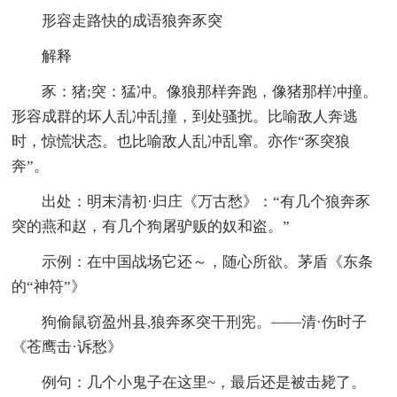
形容走路快的成语狼奔豕突
解释
豕：猪;突：猛冲。像狼那样奔跑，像猪那样冲撞。
形容成群的坏人乱冲乱撞，到处骚扰。比喻敌人奔逃
时，惊慌状态。也比喻敌人乱冲乱窜。亦作“豕突狼
奔”。
出处：明末清初·归庄《万古愁》：“有几个狼奔豕
突的燕和赵，有几个狗屠驴贩的奴和盗。”
示例：在中国战场它还～，随心所欲。茅盾《东条
的“神符”》
狗偷鼠窃盈州县,狼奔豕突干刑宪。——清·伤时子
《苍鹰击·诉愁》
例句：几个小鬼子在这里~，最后还是被击毙了。