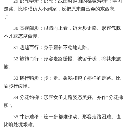
29.邯郸学步：邯郸：战国时赵国的都城;学步：学习
走路。比喻模仿人不到家，反把原来自己会的东西忘
了。
30.高视阔步：眼睛向上看，迈大步走路。形容气慨
不凡或态度傲慢。
31.趔趄而行：身子歪斜不稳地走路。
32.施施而行：形容走路缓慢。彼留子嗟，将其来施
施。
33.鹅行鸭步：步：走。象鹅和鸭子那样的走路。比
喻步行缓慢。
34.分花约柳：形容女子走路姿态美好。亦作“分花拂
柳”。
35.寸步难移：连一步都难移动。形容走路困难。也
比喻处境艰难。