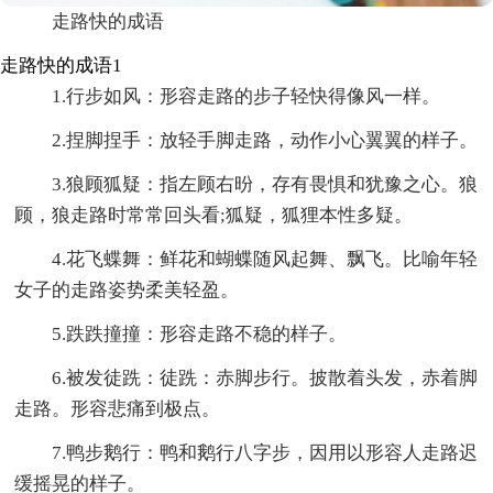
走路快的成语
走路快的成语1
1.行步如风：形容走路的步子轻快得像风一样。
2.捏脚捏手：放轻手脚走路，动作小心翼翼的样子。
3.狼顾狐疑：指左顾右昐，存有畏惧和犹豫之心。狼
顾，狼走路时常常回头看;狐疑，狐狸本性多疑。
4.花飞蝶舞：鲜花和蝴蝶随风起舞、飘飞。比喻年轻
女子的走路姿势柔美轻盈。
5.跌跌撞撞：形容走路不稳的样子。
6.被发徒跣：徒跣：赤脚步行。披散着头发，赤着脚
走路。形容悲痛到极点。
7.鸭步鹅行：鸭和鹅行八字步，因用以形容人走路迟
缓摇晃的样子。