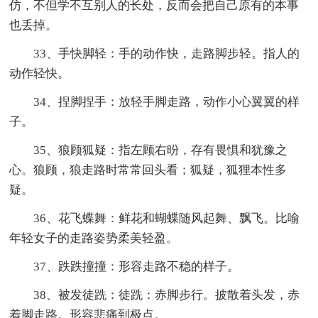
仿，不但学不互别人的长处，反而会把自己原有的本事
也丢掉。
33、手快脚轻：手的动作快，走路脚步轻。指人的
动作轻快。
34、捏脚捏手：放轻手脚走路，动作小心翼翼的样
子。
35、狼顾狐疑：指左顾右昐，存有畏惧和犹豫之
心。狼顾，狼走路时常常回头看；狐疑，狐狸本性多
疑。
36、花飞蝶舞：鲜花和蝴蝶随风起舞、飘飞。比喻
年轻女子的走路姿势柔美轻盈。
37、跌跌撞撞：形容走路不稳的样子。
38、被发徒跣：徒跣：赤脚步行。披散着头发，赤
着脚走路。形容悲痛到极点。