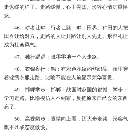
走迟缓的样子。走路缓慢，心里晃荡。形容心情沉重惶
惑。
46、耕者让畔，行者让路：畔：田界。种田的人把
田界让给对方，走路的人让开路让别人先走。形容礼让
成为社会风气。
47、独行踽踽：孤零零地一个人走路。
48、衣锦夜行：锦：有彩色花纹的丝织品。夜里穿
着锦绣衣服走路。比喻不能在人前显示荣华富贵。
49、邯郸学步：邯郸：战国时赵国的都城；学步：
学习走路。比喻模仿人不到家，反把原来自己会的东西
忘了。
50、高视阔步：眼睛向上看，迈大步走路。形容气
慨不凡或态度傲慢。