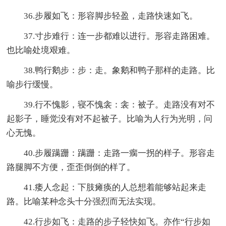
36.步履如飞：形容脚步轻盈，走路快速如飞。
37.寸步难行：连一步都难以进行。形容走路困难。
也比喻处境艰难。
38.鸭行鹅步：步：走。象鹅和鸭子那样的走路。比
喻步行缓慢。
39.行不愧影，寝不愧衾：衾：被子。走路没有对不
起影子，睡觉没有对不起被子。比喻为人行为光明，问
心无愧。
40.步履蹒跚：蹒跚：走路一瘸一拐的样子。形容走
路腿脚不方便，歪歪倒倒的样了。
41.痿人念起：下肢瘫痪的人总想着能够站起来走
路。比喻某种念头十分强烈而无法实现。
42.行步如飞：走路的步子轻快如飞。亦作“行步如