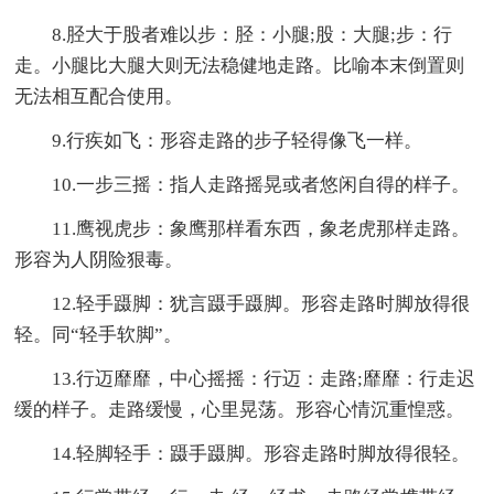
8.胫大于股者难以步：胫：小腿;股：大腿;步：行
走。小腿比大腿大则无法稳健地走路。比喻本末倒置则
无法相互配合使用。
9.行疾如飞：形容走路的步子轻得像飞一样。
10.一步三摇：指人走路摇晃或者悠闲自得的样子。
11.鹰视虎步：象鹰那样看东西，象老虎那样走路。
形容为人阴险狠毒。
12.轻手蹑脚：犹言蹑手蹑脚。形容走路时脚放得很
轻。同“轻手软脚”。
13.行迈靡靡，中心摇摇：行迈：走路;靡靡：行走迟
缓的样子。走路缓慢，心里晃荡。形容心情沉重惶惑。
14.轻脚轻手：蹑手蹑脚。形容走路时脚放得很轻。