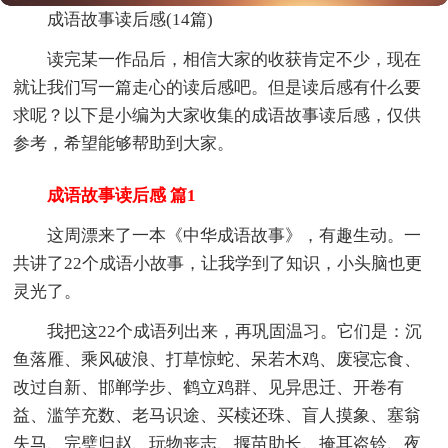
成语故事读后感(14篇)
读完某一作品后，相信大家的收获肯定不少，现在
就让我们写一篇走心的读后感吧。但是读后感有什么要
求呢？以下是小编为大家收集的成语故事读后感，仅供
参考，希望能够帮助到大家。
成语故事读后感 篇1
这周漂来了一本《中华成语故事》，有趣生动。一
共讲了22个成语小故事，让我学到了知识，小头脑也更
灵光了。
我把这22个成语列出来，再巩固温习。它们是：沉
鱼落雁、乘风破浪、打草惊蛇、呆若木鸡、废寝忘食、
改过自新、邯郸学步、鹤立鸡群、见异思迁、开卷有
益、滥竽充数、老马识途、买椟还珠、盲人摸象、塞翁
失马、完璧归赵、玩物丧志、揠苗助长、掩耳盗铃、夜