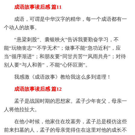
成语故事读后感 篇11
成语，可谓是中华汉字的精华，每一个成语都有一
个动人的故事。
“悬梁刺股”、囊银映火”告诉我要勤奋学习，不
能“玩物丧志”“不学无术”；做事不能“急功近利”，应
当“循序渐进”；和朋友要“同甘共苦”“风雨共舟”；对待
别人要“与人和善”，不能“心怀叵测”。
我感激《成语故事》教给我这么多到道理！
成语故事读后感 篇12
孟子是战国时期的思想家。孟子少年丧父，母亲一
人将他拉扯大。
在他小时候，他家住在坟墓旁，孟子总是模仿这些
前来扫墓的人，孟子的母亲觉得住在这里对他的成长不