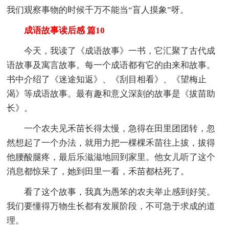
我们观察事物的时候千万不能当“盲人摸象”呀。
成语故事读后感 篇10
今天，我读了《成语故事》一书，它汇聚了古代成
语故事及寓言故事。每一个成语都有它的由来和故事。
书中介绍了《迷途知返》、《刮目相看》、《望梅止
渴》等成语故事。最有趣和意义深刻的故事是《拔苗助
长》。
一个农夫见禾苗长得太慢，急得在田里团团转，忽
然想起了一个办法，就用力把一棵棵禾苗往上拔，拔得
他腰酸腿疼，最后乐滋滋地回到家里。他女儿听了这个
消息都惊呆了，她到田里一看，禾苗都枯死了。
看了这个故事，我真为愚笨的农夫举止感到好笑。
我们要懂得万物生长都有发展阶段，不可急于求成的道
理。