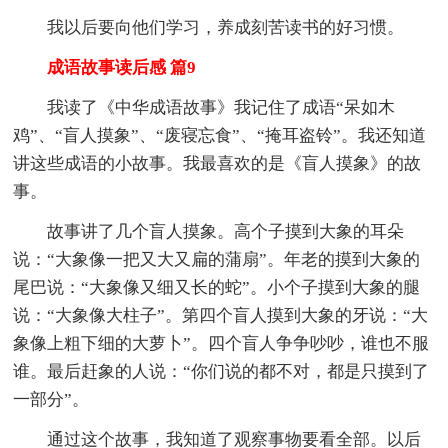
我以后要向他们学习，养成刻苦读书的好习惯。
成语故事读后感 篇9
我读了《中华成语故事》我记住了成语“呆如木
鸡”、“盲人摸象”、“废寝忘食”、“掩耳盗铃”。我还知道
讲这些成语的小故事。我最喜欢的是《盲人摸象》的故
事。
故事讲了几个盲人摸象。高个子摸到大象的耳朵
说：“大象像一把又大又扁的蒲扇”。年老的摸到大象的
尾巴说：“大象像又细又长的蛇”。小个子摸到大象的腿
说：“大象像大柱子”。第四个盲人摸到大象的牙说：“大
象像上粗下细的大萝卜”。四个盲人争争吵吵，谁也不服
谁。最后赶象的人说：“你们说的都不对，都是只摸到了
一部分”。
通过这个故事，我知道了观察事物要看全部。以后