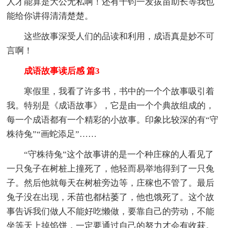
人才能算是大公无私啊！还有千钧一发拔苗助长等我也
能给你讲得清清楚楚。
这些故事深受人们的品读和利用，成语真是妙不可
言啊！
成语故事读后感 篇3
寒假里，我看了许多书，书中的一个个故事吸引着
我。特别是《成语故事》，它是由一个个典故组成的，
每一个成语都有一个精彩的小故事。印象比较深的有“守
株待兔”“画蛇添足”……
“守株待兔”这个故事讲的是一个种庄稼的人看见了
一只兔子在树桩上撞死了，他轻而易举地得到了一只兔
子。然后他就每天在树桩旁边等，庄稼也不管了。最后
兔子没在出现，禾苗也都枯萎了，他也饿死了。这个故
事告诉我们做人不能好吃懒做，要靠自己的劳动，不能
坐等天上掉馅饼，一定要通过自己的努力才会有收获。