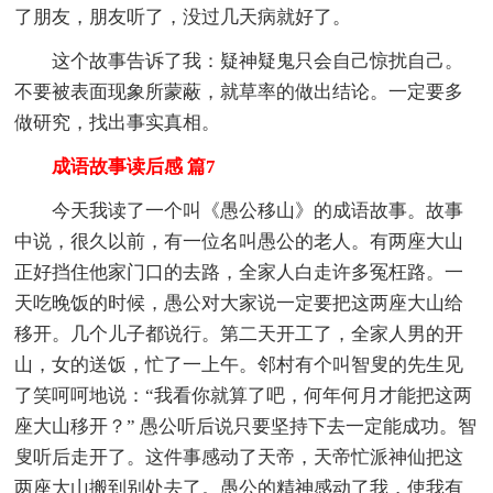
了朋友，朋友听了，没过几天病就好了。
这个故事告诉了我：疑神疑鬼只会自己惊扰自己。
不要被表面现象所蒙蔽，就草率的做出结论。一定要多
做研究，找出事实真相。
成语故事读后感 篇7
今天我读了一个叫《愚公移山》的成语故事。故事
中说，很久以前，有一位名叫愚公的老人。有两座大山
正好挡住他家门口的去路，全家人白走许多冤枉路。一
天吃晚饭的时候，愚公对大家说一定要把这两座大山给
移开。几个儿子都说行。第二天开工了，全家人男的开
山，女的送饭，忙了一上午。邻村有个叫智叟的先生见
了笑呵呵地说：“我看你就算了吧，何年何月才能把这两
座大山移开？” 愚公听后说只要坚持下去一定能成功。智
叟听后走开了。这件事感动了天帝，天帝忙派神仙把这
两座大山搬到别处去了。愚公的精神感动了我，使我有