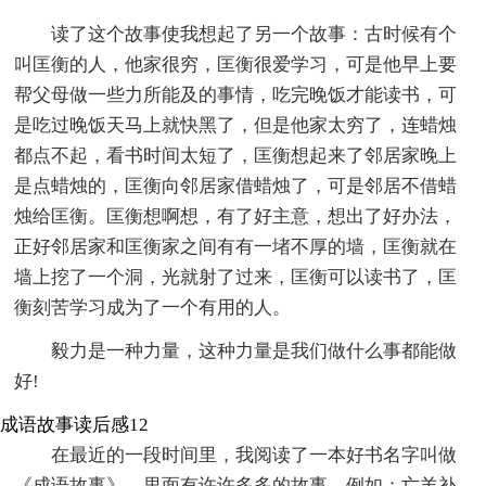
读了这个故事使我想起了另一个故事：古时候有个
叫匡衡的人，他家很穷，匡衡很爱学习，可是他早上要
帮父母做一些力所能及的事情，吃完晚饭才能读书，可
是吃过晚饭天马上就快黑了，但是他家太穷了，连蜡烛
都点不起，看书时间太短了，匡衡想起来了邻居家晚上
是点蜡烛的，匡衡向邻居家借蜡烛了，可是邻居不借蜡
烛给匡衡。匡衡想啊想，有了好主意，想出了好办法，
正好邻居家和匡衡家之间有有一堵不厚的墙，匡衡就在
墙上挖了一个洞，光就射了过来，匡衡可以读书了，匡
衡刻苦学习成为了一个有用的人。
毅力是一种力量，这种力量是我们做什么事都能做
好!
成语故事读后感12
在最近的一段时间里，我阅读了一本好书名字叫做
《成语故事》。里面有许许多多的故事，例如：亡羊补