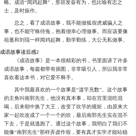
略。成语“闻鸡起舞”，形容发奋有为，也比喻有志之
士，及时振作。
总之，看了成语故事，我不能做狐假虎威骗人之
事，也不能守株待兔，抱着侥幸心理做事。而应该要像
祖逖和刘琨一样闻鸡起舞，勤学勤练，大公无私做事。
成语故事读后感2
《成语故事》是一本很精彩的书，书里面讲了许多
成语故事，每篇都带有插图，非常吸引人，所以我非常
喜欢看这本书，对它爱不释手。
其中我最喜欢的一个故事是“滥竽充数”。这个故事
的主角叫南郭先生，他没有真本事，却在宫里混吃混
喝，后来朝中换了大王，改变了吹竽的规矩，由原来大
家一起吹改成了一个一个的吹，最后南郭先生实在混不
下去，于是就逃跑了。通过这个故事，我明白了我们不
能像“南郭先生”那样弄虚作假，要有真才实学才能站稳