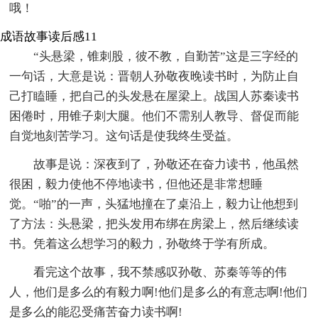
哦！
成语故事读后感11
“头悬梁，锥刺股，彼不教，自勤苦”这是三字经的
一句话，大意是说：晋朝人孙敬夜晚读书时，为防止自
己打瞌睡，把自己的头发悬在屋梁上。战国人苏秦读书
困倦时，用锥子刺大腿。他们不需别人教导、督促而能
自觉地刻苦学习。这句话是使我终生受益。
故事是说：深夜到了，孙敬还在奋力读书，他虽然
很困，毅力使他不停地读书，但他还是非常想睡
觉。“啪”的一声，头猛地撞在了桌沿上，毅力让他想到
了方法：头悬梁，把头发用布绑在房梁上，然后继续读
书。凭着这么想学习的毅力，孙敬终于学有所成。
看完这个故事，我不禁感叹孙敬、苏秦等等的伟
人，他们是多么的有毅力啊!他们是多么的有意志啊!他们
是多么的能忍受痛苦奋力读书啊!