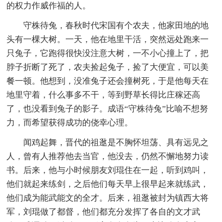
的权力作威作福的人。
守株待兔，春秋时代宋国有个农夫，他家田地的地
头有一棵大树。一天，他在地里干活，突然远处跑来一
只兔子，它跑得很快没注意大树，一不小心撞上了，把
脖子折断了死了，农夫捡起兔子，捡了大便宜，可以美
餐一顿。他想到，没准兔子还会撞树死，于是他每天在
地里守着，什么事多不干，等到野草长得比庄稼还高
了，也没看到兔子的影子。成语“守株待兔”比喻不想努
力，而希望获得成功的侥幸心理。
闻鸡起舞，晋代的祖逖是不胸怀坦荡、具有远见之
人，曾有人推荐他去当官，他没去，仍然不懈地努力读
书。后来，他与小时候朋友刘琨住在一起，听到鸡叫，
他们就起来练剑，之后他们每天早上很早起来就练武，
他们成为能武能文的全才。后来，祖逖被封为镇西大将
军，刘琨做了都督，他们都充分发挥了各自的文才武