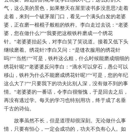
气，这么美的景色，如果整天在屋里读书多没意思?走着
走着，来到一个破茅屋门口，看见一个满头白发的老婆
婆，正在磨一根棍子般粗的铁杵。李白走过去说：“老婆
婆，您在做什么?”“我要把这根铁杵磨成一个绣花
针。”老婆婆抬起头，对李白笑了笑说道。接着又低下头
继续磨着。绣花针?李白又问：“是缝衣服用的绣花针
吗?”“当然!”“可是，铁杵这么粗，什么时候能磨成细细的
绣花针呢?”老婆婆反问李白：“滴水可以穿石，愚公可以
移山，铁杵为什么不能磨成绣花针呢?”“可是，您的年纪
这么大了?”“只要我下的功夫比别人深，没有做不到的事
情。”老婆婆的一番话，令李白很惭愧，于是回去之后，
再没有逃过学。每天的学习也特别用功，终于成了名垂
千古的诗仙。
故事虽然不长，但是道理却很深刻。无论做什么事
情，只要有恒心，一定会成功的，功夫不负有心人。如