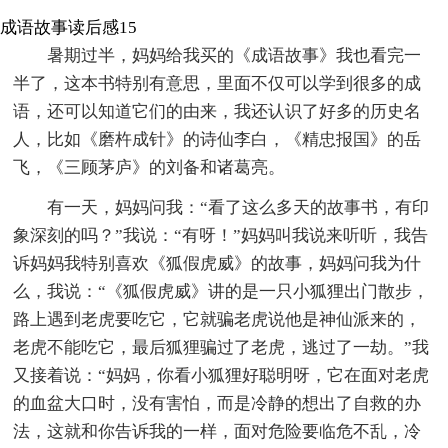
成语故事读后感15
暑期过半，妈妈给我买的《成语故事》我也看完一
半了，这本书特别有意思，里面不仅可以学到很多的成
语，还可以知道它们的由来，我还认识了好多的历史名
人，比如《磨杵成针》的诗仙李白，《精忠报国》的岳
飞，《三顾茅庐》的刘备和诸葛亮。
有一天，妈妈问我：“看了这么多天的故事书，有印
象深刻的吗？”我说：“有呀！”妈妈叫我说来听听，我告
诉妈妈我特别喜欢《狐假虎威》的故事，妈妈问我为什
么，我说：“《狐假虎威》讲的是一只小狐狸出门散步，
路上遇到老虎要吃它，它就骗老虎说他是神仙派来的，
老虎不能吃它，最后狐狸骗过了老虎，逃过了一劫。”我
又接着说：“妈妈，你看小狐狸好聪明呀，它在面对老虎
的血盆大口时，没有害怕，而是冷静的想出了自救的办
法，这就和你告诉我的一样，面对危险要临危不乱，冷