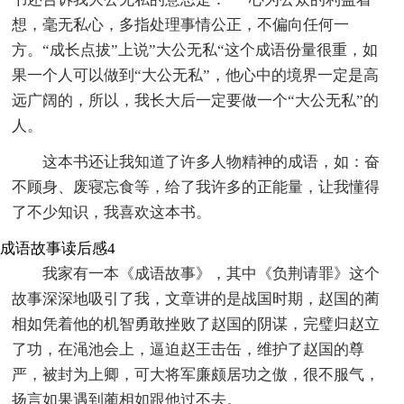
想，毫无私心，多指处理事情公正，不偏向任何一
方。“成长点拔”上说”大公无私“这个成语份量很重，如
果一个人可以做到“大公无私”，他心中的境界一定是高
远广阔的，所以，我长大后一定要做一个“大公无私”的
人。
这本书还让我知道了许多人物精神的成语，如：奋
不顾身、废寝忘食等，给了我许多的正能量，让我懂得
了不少知识，我喜欢这本书。
成语故事读后感4
我家有一本《成语故事》，其中《负荆请罪》这个
故事深深地吸引了我，文章讲的是战国时期，赵国的蔺
相如凭着他的机智勇敢挫败了赵国的阴谋，完璧归赵立
了功，在渑池会上，逼迫赵王击缶，维护了赵国的尊
严，被封为上卿，可大将军廉颇居功之傲，很不服气，
扬言如果遇到蔺相如跟他过不去。