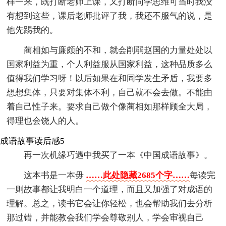
样一来，既打断老师上课，又打断同学思维可当时我没
有想到这些，课后老师批评了我，我还不服气的说，是
他先踢我的。
蔺相如与廉颇的不和，就会削弱赵国的力量处处以
国家利益为重，个人利益服从国家利益，这种品质多么
值得我们学习呀！以后如果在和同学发生矛盾，我要多
想想集体，只要对集体不利，自己就不会去做。不能由
着自己性子来。要求自己做个像蔺相如那样顾全大局，
得理也会饶人的人。
成语故事读后感5
再一次机缘巧遇中我买了一本《中国成语故事》。
这本书是一本毋
……此处隐藏2685个字……
每读完
一则故事都让我明白一个道理，而且又加强了对成语的
理解。总之，读书它会让你轻松，也会帮助我们去分析
那过错，并能教会我们学会尊敬别人，学会审视自己