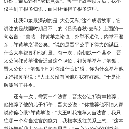
诉你，最后还有“成长点拨”。每一个故事读完后，我不
仅学到了很多知识，而且还懂得了很多道理。
让我印象最深刻的是“大公无私”这个成语故事，它
讲述的是战国时期吕不韦的《吕氏春秋·去私》上面的一
句名言：“善哉，祁黄羊之论也，外举不避仇，内举不避
亲，祁黄羊之谓公矣。”说的是晋平公手下得力的谋臣，
什么大事都要和他商量。有一次，南朝缺一个县令，晋
太公问祁黄羊谁合适当这个职位，祁黄羊举荐了解狐，
晋太公说：“解狐平时对你没什么好感，你为什么举荐他
呢?”祁黄羊说：“大王又没有问谁对我有好感。”于是让
解狐当了县令。
还有一次，需要一个法官，晋太公让祁黄羊推荐，
他推荐了他的儿子祁午，晋太公说：“你推荐他不怕人家
说你偏心眼?祁黄羊说：“大王叫我推荐人当法官，我只
往哪一个有当法官的能力，我根本没往关系上想。”这本
书还告诉我大公无私的意思是：”一心为公众的利益着