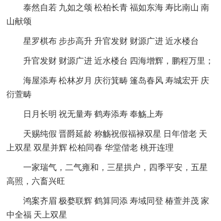
泰然自若 九如之颂 松柏长青 福如东海 寿比南山 南
山献颂
星罗棋布 步步高升 升官发财 财源广进 近水楼台
升官发财 财源广进 近水楼台 四海增辉，鹏程万里；
海屋添寿 松林岁月 庆衍箕畴 篷岛春风 寿城宏开 庆
衍萱畴
日月长明 祝无量寿 鹤寿添寿 奉觞上寿
天赐纯假 晋爵延龄 称觞祝假福禄双星 日年偕老 天
上双星 双星并辉 松柏同春 华堂偕老 桃开连理
一家瑞气，二气雍和，三星拱户，四季平安，五星
高照，六畜兴旺
鸿案齐眉 极婺联辉 鹤算同添 寿域同登 椿萱并茂 家
中全福 天上双星