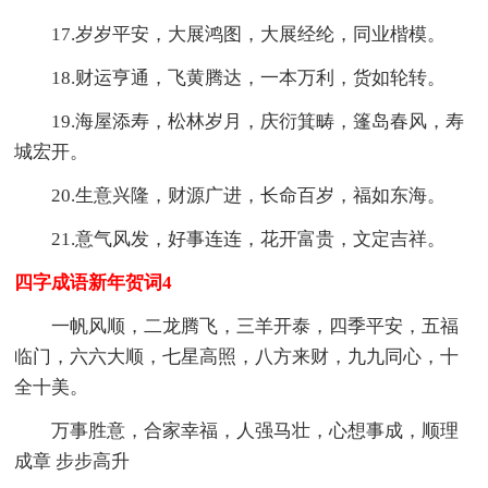
17.岁岁平安，大展鸿图，大展经纶，同业楷模。
18.财运亨通，飞黄腾达，一本万利，货如轮转。
19.海屋添寿，松林岁月，庆衍箕畴，篷岛春风，寿
城宏开。
20.生意兴隆，财源广进，长命百岁，福如东海。
21.意气风发，好事连连，花开富贵，文定吉祥。
四字成语新年贺词4
一帆风顺，二龙腾飞，三羊开泰，四季平安，五福
临门，六六大顺，七星高照，八方来财，九九同心，十
全十美。
万事胜意，合家幸福，人强马壮，心想事成，顺理
成章 步步高升