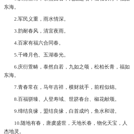
东海。
2.军民义重，雨水情深。
3.韵耐春风，清宜夜雨。
4.百家有福六合同春。
5.千峰月色、五湖春光。
6.庆衍萱畴，泰然自若，九如之颂，松柏长青，福如
东海。
7.青春常在，马年吉祥，横财就手，前程似锦。
8.百福骈臻、人登寿域、世跻春台、椒花献颂。
9.缔结良缘，盟结良缘，白首成约，鱼水和谐。
10.随地有春，唐虞盛世，天地长春，物化天宝，人
杰地灵。