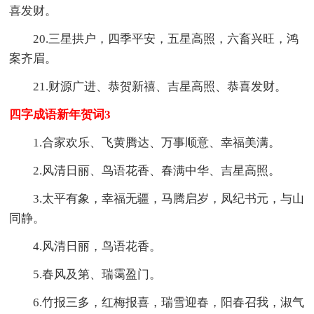
喜发财。
20.三星拱户，四季平安，五星高照，六畜兴旺，鸿
案齐眉。
21.财源广进、恭贺新禧、吉星高照、恭喜发财。
四字成语新年贺词3
1.合家欢乐、飞黄腾达、万事顺意、幸福美满。
2.风清日丽、鸟语花香、春满中华、吉星高照。
3.太平有象，幸福无疆，马腾启岁，凤纪书元，与山
同静。
4.风清日丽，鸟语花香。
5.春风及第、瑞霭盈门。
6.竹报三多，红梅报喜，瑞雪迎春，阳春召我，淑气