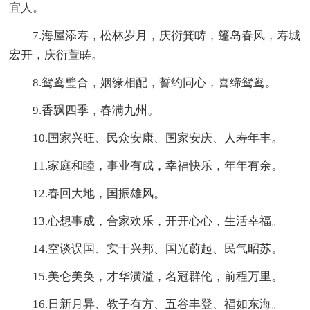
宜人。
7.海屋添寿，松林岁月，庆衍箕畴，篷岛春风，寿城
宏开，庆衍萱畴。
8.鸳鸯璧合，姻缘相配，誓约同心，喜缔鸳鸯。
9.香飘四季，春满九州。
10.国家兴旺、民众安康、国家安庆、人寿年丰。
11.家庭和睦，事业有成，幸福快乐，年年有余。
12.春回大地，国振雄风。
13.心想事成，合家欢乐，开开心心，生活幸福。
14.空谈误国、实干兴邦、国光蔚起、民气昭苏。
15.美仑美奂，才华潢溢，名冠群伦，前程万里。
16.日新月异、教子有方、五谷丰登、福如东海。