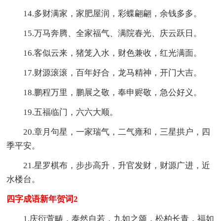
14.多财满家，家肥屋润，彩蝶翩翩，余钱多多。
15.万马奔腾、全家福气、满院春光、庆云跃日。
16.客似云来，猪笼入水，财色兼收，红光满面。
17.财源滚滚，百年好合，龙马精神，开门大吉。
18.鹏程万里，鹏展之敬，奉申赆敬，急公好义。
19.五福临门，六六大顺。
20.章月句星，一家瑞气，二气雍和，三星拱户，四
季平安。
21.星罗棋布，步步高升，升官发财，财源广进，近
水楼台。
四字成语新年贺词2
1.庆衍萱畴，泰然自若，九如之颂，松柏长青，福如