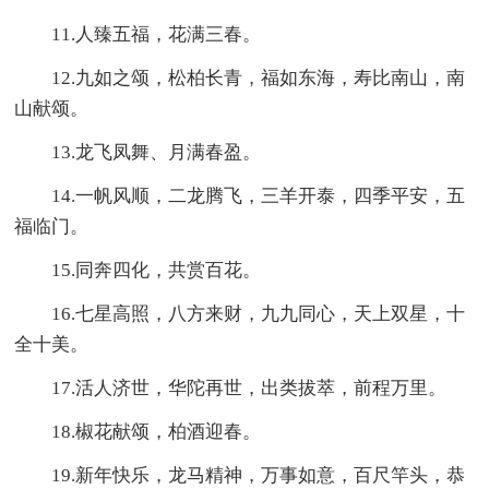
11.人臻五福，花满三春。
12.九如之颂，松柏长青，福如东海，寿比南山，南
山献颂。
13.龙飞凤舞、月满春盈。
14.一帆风顺，二龙腾飞，三羊开泰，四季平安，五
福临门。
15.同奔四化，共赏百花。
16.七星高照，八方来财，九九同心，天上双星，十
全十美。
17.活人济世，华陀再世，出类拔萃，前程万里。
18.椒花献颂，柏酒迎春。
19.新年快乐，龙马精神，万事如意，百尺竿头，恭