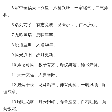
5.家中全福天上双星，六畜兴旺，一家瑞气，二气雍
和。
6.名列前茅，有志竟成，良医济世，仁术济众。
7.龙吟国瑞、虎啸年丰。
8.说通盛世，人逢华年。
9.风光胜旧、岁月更新。
10.淑德可风，教子有方，母仪典范，德术兼备。
11.天开文运、人喜春阳。
12.彪炳千秋，龙马精神，神采奕奕，一帆风顺，顺
理成章。
13.暖吐花唇，野云归岫，春舍澄空，白梅吐艳，黄
菊傲霜。