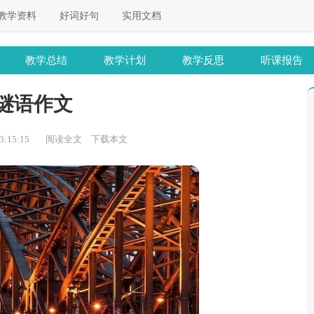
教学资料
好词好句
实用文档
教学总结
教学计划
教学反思
听课报告
谜语作文
:15:15
阅读全文
下载本文