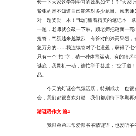
验一下大家这学期学习的效果如何！？”大家
紧张的是不知道自己能答对多少题目。顾老师
对一题奖励一本！”我们望着精美的笔记本，
一题，老师就会敲一下鼓。顾老师把谜面一亮
抢答，气氛越来越激烈，有答对的兴高采烈，
急万分的……我连续答对了七道题，获得了七
只有一个“拍”字，猜一种体育运动。有的猜
谜底，我灵机一动，连忙举手答道：“空手道
品。
今天的灯谜会气氛活跃，特别成功，也很
会，我们都很喜欢灯谜，我们都期待下学期再
猜谜语作文 篇4
我跟弟弟非常爱跟爷爷猜谜语，也爱听爷