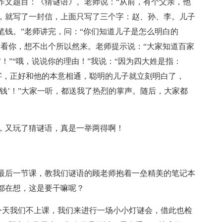
作文题目：《猜谜语》。老师说：“从前，有个父亲，他
，就写了一封信，上面只写了三个字：赵、孙、李。儿子
笔钱。”老师讲完，问：“你们知道儿子是怎么明白的
看看你，想不出个所以然来。老师提示说：“大家知道百家
’！”“哦，说说你的理由！”我说：“因为四大姓是指：
字，正好和他的本意相通，聪明的儿子就立刻明白了，
钱’！”大家一听，都送我了热烈的掌声。随后，大家都
，又玩了猜谜语，真是一举两得啊！
最后一节课，教我们谜语的顾老师抱着一垒精美的笔记本
都在想，这是要干嘛呢？
，今天我们不上课，我们来进行一场小小灯谜会，借此也检