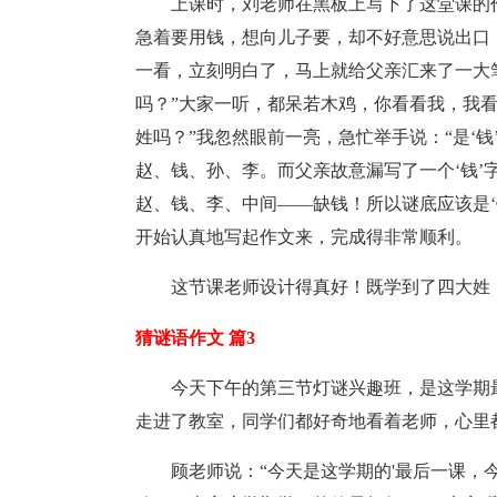
上课时，刘老师在黑板上写下了这堂课的
急着要用钱，想向儿子要，却不好意思说出口
一看，立刻明白了，马上就给父亲汇来了一大
吗？”大家一听，都呆若木鸡，你看看我，我
姓吗？”我忽然眼前一亮，急忙举手说：“是‘钱
赵、钱、孙、李。而父亲故意漏写了一个‘钱’
赵、钱、李、中间——缺钱！所以谜底应该是‘
开始认真地写起作文来，完成得非常顺利。
这节课老师设计得真好！既学到了四大姓
猜谜语作文 篇3
今天下午的第三节灯谜兴趣班，是这学期
走进了教室，同学们都好奇地看着老师，心里
顾老师说：“今天是这学期的'最后一课