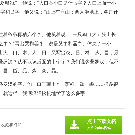
我俩说好。他说：“大口吞小口是什么字？大口上面一小
回字和吕字。他又说：“山上有座山；两人坐地上，各是什
拉着爷爷再猜几个字。他笑着说：“一只狗（犬）头上长
么字？”写出哭和器字，说是哭字和器字。休息了一小
出火、口、木、人、日；又写出炎、吕、林、从、昌；最
叠罗汉？认不认识后面的十个字？我们说像叠罗汉，但不
、昌、焱、品、森、众、晶。
叠罗汉的字。他一口气写出Y、摹Ⅶ、毳、淼……很多很
。就这样，我俩轻轻松松地学了这么多字。
点击下载文档
便收藏和打印
文档为doc格式