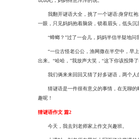
试试吧，妈妈得意洋洋的说。”
我翻开谜语大全，挑了一个谜语:身穿红
一眼，只见妈妈抱着脑袋，锁着眉头，低头沉
“蟑螂？”过了一会儿，妈妈半信半疑地问
“一位古怪老公公，渔网撒在半空中，早
出来。“哈哈，”我放声大笑，“这下你该投降了
我们俩来来回回又猜了好多谜语，两个人
猜谜语是一件很有意义的事情，在无聊的
趣呢！
猜谜语作文 篇2
今天，我去刘老师家上作文兴趣班。