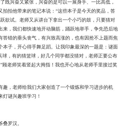
听了既兴奋又紧张，兴奋的是可以一展身手、一比高低，
又拍拍他带来的笔记本说：“这些本子是今天的奖品，答
跃跃欲试。老师又从讲台下拿出一个小巧的鼓，只要猜对
出来，我们都快速地开动脑筋，踊跃地举手，争先恐后地
有答错的垂头丧气，有兴致高涨的，也有因抢不上题而焦
个本子，开心得手舞足蹈。让我印象最深的一题是：谜面
乒乓球，有的猜篮球，好几个同学都没猜对，老师正要公布
！”顾老师笑着竖起大拇指！我也开心地从老师手里接过奖
有趣，老师给我们大家创造了一个锻炼和学习进步的机
来灯谜兴趣班学习！
爷叠罗汉。