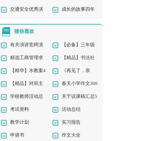
交通安全优秀演
成长的故事四年
讲稿模板集锦5篇
稿
讲稿
级作文集锦五篇
猜你喜欢
有关演讲竞聘演
【必备】三年级
精选工商管理求
【精品】书法社
讲稿模板集合五篇
的作文300字合集5篇
【精华】水教案4
《再见了，亲
职信3篇
团及活动总结三篇
【精品】对班主
春天小学作文300
篇
人》教学反思
学校教师活动总
关于说课稿汇总5
任的工作计划汇编八
字三篇
考试资料
活动总结
结3篇
篇
篇
教学计划
实习报告
申请书
作文大全