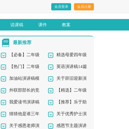
会员登录
会员注册
说课稿
课件
教案
最新推荐
【必备】二年级
精选母爱四年级
【热门】二年级
英语演讲稿14篇
作文300字集锦7篇
作文集合七篇
加油站演讲稿模
关于辞旧迎新演
我的作文4篇
外联部部长的竞
【精选】二年级
板合集8篇
讲稿七篇
我爱读书演讲稿
【推荐】乐于助
选演讲稿
草的作文合集七篇
猜猜他是谁三年
关于优秀护士演
集锦七篇
人的二年级作文300字
关于感恩老师演
感恩节主题演讲
级作文
讲稿模板集合八篇
三篇