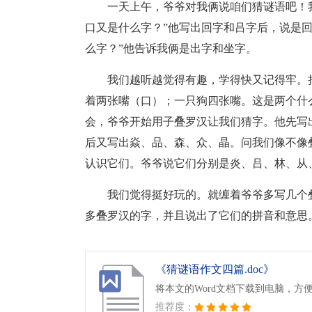
一天上午，爷爷对我俩说咱们猜谜语吧！
口又是什么字？”他写出回字和吕字后，说是
么字？”他告诉我俩是出字和坐字。
我们越听越觉得有趣，学得快又记得牢。
着两张嘴（口）；一只狗四张嘴。这是两个什
会，爷爷开始用子叠罗汉让我们猜字。他先写
后又写出焱、品、森、众、晶。问我们像不像
认识它们。爷爷说它们分别是炎、吕、林、从
我们觉得挺好玩的。就缠着爷爷多写几个
多叠罗汉的字，并且说出了它们的拼音和意思
《猜谜语作文四篇.doc》
将本文的Word文档下载到电脑，方
推荐度：