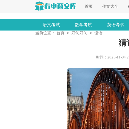
首页
作文大全
语文考试
数学考试
英语考试
>
>
当前位置：
首页
好词好句
谜语
猜
时间：2025-11-04 23