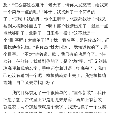
想：“怎么都这么难呀！老天爷，请你大发慈悲，给我来
一个简单一点的吧！”终于，我找到了一个简单的
了，“哎呦！我的脚，你个王鹏奇，想踩死我呀！”我又
被别人挤到外面去了，“呀！那个我猜出来了，就差一点
点就够到了，拿到了！日里多一横！”这不就是一
个‘目’字吗！太简单了吧！我一看名字，是崔俊杰的，赶
紧找他换礼物。“崔俊杰”我大叫道，“我知道你的了，是
个目字。”“不对”他答道。唉，我只有前功尽弃了。“任
歆钰，任歆钰，我猜到你的了，是个‘坟’字。”只见刘炜
琼高呼着我的名字，手中还拿着谜语，彻底完了，我自
己还没有猜到一个呢！棒棒糖就赔出去了。我把棒棒糖
给她，自己又去寻找目标了
我的目标锁定了一个很简单的，“皇帝新装”，我仔
细想了想，古代皇上都是用龙来形容，再加上有新装，
就是衣，两个加起来就是个袭字，我找他换了一个豆腐