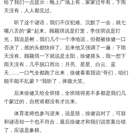
给了我们一点提示：晚上广场上有，家家过年有，下雨
天没有，人人都见过。
听了这个谜语，我们不仅犯难。沉默了一会，就七
嘴八舌的“蒙”起来。顾颖琪说是灯笼，李佳琪说是灯
光，我说是树，我们几个一个净地说，但都被徐健一口
否决了，摇的头都快掉了。后来他又强调了一遍：下雨
天没有。顾颖琪一下就说是太阳，徐健摇头，我一想下
雨天没有，几乎脱口而出：月亮、星星、白云、蓝
天……一口气全都跑了出来，徐健看着我说“哥们，咱们
能不能不乱蒙？”我听了，捧腹大笑。
后来徐健又给全班猜，全班猜得差不多都是我们几
个蒙过的，自然谁都没有才出来。
体育老师也参与进来，说是鼓，徐健说对了，可鼓
和谜语却一个也不符合，最后徐健才和我们说答案出错
了，应该是象棋。