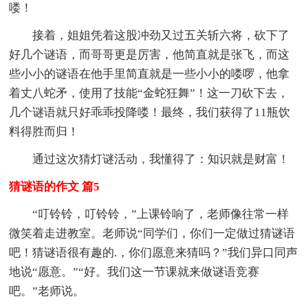
喽！
接着，姐姐凭着这股冲劲又过五关斩六将，砍下了
好几个谜语，而哥哥更是厉害，他简直就是张飞，而这
些小小的谜语在他手里简直就是一些小小的喽啰，他拿
着丈八蛇矛，使用了技能“金蛇狂舞”！这一刀砍下去，
几个谜语就只好乖乖投降喽！最终，我们获得了11瓶饮
料得胜而归！
通过这次猜灯谜活动，我懂得了：知识就是财富！
猜谜语的作文 篇5
“叮铃铃，叮铃铃，”上课铃响了，老师像往常一样
微笑着走进教室。老师说“同学们，你们一定做过猜谜语
吧！猜谜语很有趣的.，你们愿意来猜吗？”我们异口同声
地说“愿意。”“好。我们这一节课就来做谜语竞赛
吧。”老师说。