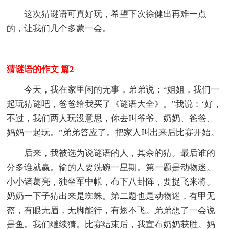
这次猜谜语可真好玩，希望下次徐健出再难一点
的，让我们几个多蒙一会。
猜谜语的作文 篇2
今天，我在家里闲的无事，弟弟说：“姐姐，我们一
起玩猜谜吧，爸爸给我买了《谜语大全》。"我说：‘好，
不过，我们两人玩没意思，你去叫爷爷、奶奶、爸爸、
妈妈一起玩。”弟弟答应了。把家人叫出来后比赛开始。
后来，我被选为说谜语的人，其余的猜。最后谁的
分多谁就赢。输的人要洗碗一星期。第一题是动物迷。
小小诸葛亮，独坐军中帐，布下八卦阵，要捉飞来将。
奶奶一下子猜出来是蜘蛛。第二题也是动物迷，有甲无
盔，有眼无眉，无脚能行，有翅不飞。弟弟想了一会说
是鱼。我们继续猜。比赛结束后，我宣布奶奶获胜。妈