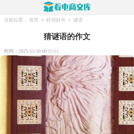
>
>
当前位置：
首页
好词好句
谜语
猜谜语的作文
时间：2025-11-10 00:15:11