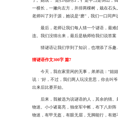
了。她说：“是扫地的扫，扌是手彐是倒山，我
一横长，一撇向左方，并排两棵树，栽在石头
老师叫了刘子源，她说是“磨”，我们一口同声
最后，老师让我们每人猜一个谜语，最难
连。我们没猜出来，最后是杨师给我们说答案
猜谜语让我们学到了知识，也增添了乐趣
猜谜语作文300字 篇7
今天，我在家里闲的无事，弟弟说：“姐
说：‘好，不过，我们两人玩没意思，你去叫
出来后比赛开始。
后来，我被选为说谜语的人，其余的猜。
物迷。小小诸葛亮，独坐军中帐，布下八卦阵
物迷，有甲无盔，有眼无眉，无脚能行，有翅