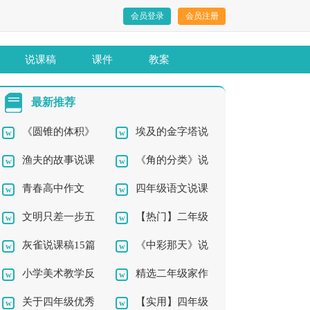
会员登录
会员注册
说课稿
课件
教案
最新推荐
《圆锥的体积》
埃及的金字塔说
渔夫的故事说课
《角的分类》说
说课稿
课稿
青春高中作文
四年级语文说课
稿
课稿
文明只差一步五
【热门】二年级
稿15篇
灰雀说课稿15篇
《中彩那天》说
年级作文
作文300字集合8篇
小学美术教学反
精选二年级家作
课稿(15篇)
关于四年级优秀
【实用】四年级
思15篇
文300字三篇