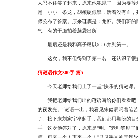
人忍不住笑了起来，原来他犯规了，因为要等
是：小小一条龙，胡须硬似鬃，活着没有血，
师公布了答案。原来谜底是：龙虾。我们班的
气，有的干脆拍着脑袋出所……
最后还是我和高子昂以6：6并列第一。
这次，我不但得到了第一名，还认识了很
猜谜语作文300字 篇5
今天老师给我们上了一堂“快乐的猜谜课。
我把老师给我们出的谜语写给你们看看吧
的夜发光。”谜语一出，我看见朱健辰叼着笔
了。接下来刘家宇举起手，我们都用期盼的目
手，这次他答对了，原来是“明。”老师奖励了
师，再来一个！再来一个！”只见课堂的气氛