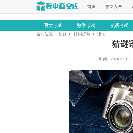
首页
作文大全
语文考试
数学考试
英语考试
>
>
当前位置：
首页
好词好句
谜语
猜谜语
时间：2026-05-11 19