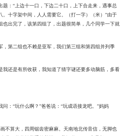
出题：“上边十一口，下边二十口，上下合走来，遇事总
八。十字架中间，人人需要它。（打一字）（米）”由于
组也出完了，该第四组了，出题很简单，几个同学一下就
军，第二组也不赖是亚军，我们第三组和第四组并列季
是我还是有所收获，我知道了猜字谜还要多动脑筋，多看
问：“玩什么啊？”爸爸说：“玩成语接龙吧。”妈妈
小画不算大，四周锯齿密麻麻。天南地北传音信，无脚也