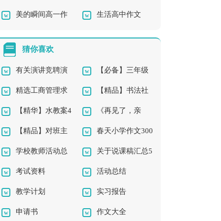
美的瞬间高一作
生活高中作文
作文四篇
妈妈作文汇编七篇
文
猜你喜欢
有关演讲竞聘演
【必备】三年级
精选工商管理求
【精品】书法社
讲稿模板集合五篇
的作文300字合集5篇
【精华】水教案4
《再见了，亲
职信3篇
团及活动总结三篇
【精品】对班主
春天小学作文300
篇
人》教学反思
学校教师活动总
关于说课稿汇总5
任的工作计划汇编八
字三篇
考试资料
活动总结
结3篇
篇
篇
教学计划
实习报告
申请书
作文大全