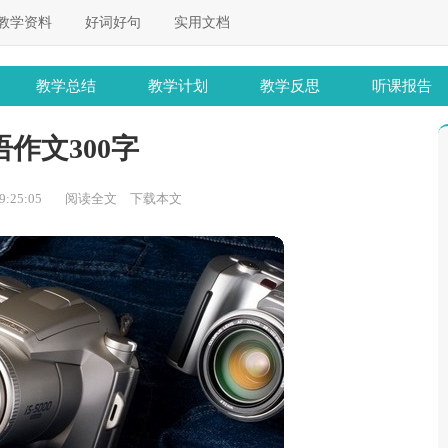
教学资料
好词好句
实用文档
教学总结
教学计划
教学反思
听课报告
作文300字
:25:05
阅读全文
下载本文