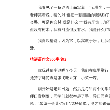
我看见了一条谜语上面写着：“宝塔尖，一
老师笑着说，猜的对!也把一颗甜甜的糖奖励了
会哭。可是你会哭!我是什么?”“我有牙齿，却
但没有树木，我有河流但没有水。我是什么?”
我喜欢猜谜，因为它可以寓教于乐，让我
活。
猜谜语作文300字 篇2
你玩过猜字谜吗？今天，我们在班里举行
觉猜字谜简直是张飞吃豆芽—小菜一碟。
刚开始是老师出题，然后是每组两个同学
师口音刚落，同学们就都举起了手，异口同声的
说：“希望一会儿你们也觉得简单，刚才那题每组