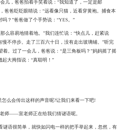
一会儿，爸爸拍着手笑着说：“我知道了，一定是邮
了，爸爸眨眨眼睛说：“远看像只猫，近看穿黄袍。捕食本
吗？”爸爸做了个手势说：“YES。”
那么容易地猜着地。”我们连忙说：“快点儿，赶紧说
有慢不停步。走了三百六十日，没有走出玻璃铺。”听完
望着。过了一会儿，爸爸说：“是三角板吗？”妈妈摇了摇
翘起大拇指说：“真聪明！”
里怎么会传出这样的声音呢?让我们来看一下吧!
文老师——宣老师正在给我们猜谜语呢。
看谜语很简单，就快如闪电一样的把手举起来，忽然，有