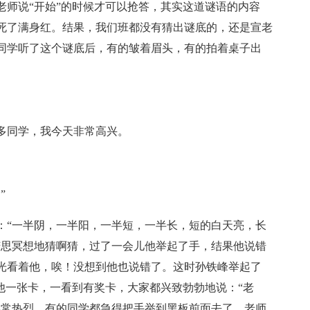
老师说“开始”的时候才可以抢答，其实这道谜语的内容
死了满身红。结果，我们班都没有猜出谜底的，还是宣老
同学听了这个谜底后，有的皱着眉头，有的拍着桌子出
多同学，我今天非常高兴。
”
：“一半阴，一半阳，一半短，一半长，短的白天亮，长
苦思冥想地猜啊猜，过了一会儿他举起了手，结果他说错
光看着他，唉！没想到他也说错了。这时孙铁峰举起了
他一张卡，一看到有奖卡，大家都兴致勃勃地说：“老
异常热烈，有的同学都急得把手举到黑板前面去了。老师