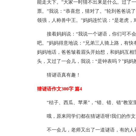
能走天下。”大家一时猜不出来是什么。过了
票。”我说：“恭喜您，猜对了。”轮到爸爸说
领强，人称兽中王。”妈妈连忙说：“是老虎，对
接着妈妈说：“我说一个谜语，你们可不会
吧。”妈妈得意地说：“兄弟三人骑上路，有快
妈妈地话，爸爸皱着眉头开始想，和妈妈互相
头，又过了一会儿，我说：“是钟表吗？”妈妈
猜谜语真有趣！
猜谜语作文300字 篇4
“桔子、西瓜、苹果”，“错、错、错”教室
哦，原来同学们都在猜谜语呀!我们的作
不一会儿，老师又出了一道谜语，有的人