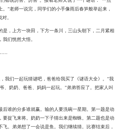
们都说厉害、厉害”。接着老师又说了一个谜语：“一点
上。”老师一说完，同学们的小手像雨后春笋般举起来，
说对。
的是，上方一块田，下方一条川，三山头朝下，二月紧相
，我们恍然大悟。
……
姐，我们一起玩猜谜吧，爸爸给我买了《谜语大全》。"我
爷爷、奶奶、爸爸、妈妈一起玩。”弟弟答应了。把家人叫
最后谁的分多谁就赢。输的人要洗碗一星期。第一题是动
，要捉飞来将。奶奶一下子猜出来是蜘蛛。第二题也是动
不飞。弟弟想了一会说是鱼。我们继续猜。比赛结束后，