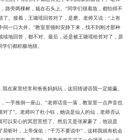
方，路旁两棵树，栽在石头上。”同学们很着急，都怕得不
错了。接着，王璐瑶回答对了，是磨。老师又说：“上有
中间一口大井。”教室里顿时安静下来，找不到刚才那种
续续地回答，都不对。最后，还是被王璐瑶给答对了，原
同学们都积极地猜。
语，我在家里经常和爸爸妈妈玩，这回猜谜语我一定能赢。
边，一手推倒一座山。”老师话音一落，教室里一点声音也
猜对了”。老师叫了杜小钰，她说是仙人的仙，老师否认
，我可以安心的冥思苦想了。然后又是张家豪了，他说是
了荷昕叶，上帝保佑：“千万不要说中”，这样我就有机会