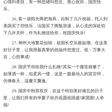
心情叫牵挂，有一种思绪叫想念。衷心祝你，国庆快
乐。
26. 装一袋阳光两把海风，自制了几斤祝福，托人到
美国买了些快乐，法国买了两瓶浪漫，从心灵的深处切
下几许关怀，作为礼物送给你，祝国庆快乐!
27. 神州大地繁花似锦，祖国长空乐曲如潮。在这美
好日子里，让我用最真挚的祝福伴您渡过。祝：万事大
吉，心想事成!
28. 国庆节你给我什么礼物?其实一个微笑就够了，
如薄酒一杯，似柔风一缕，这是一篇最动人的宣言呵，
仿佛春天，温馨又飘逸。
29. 国庆中秋双双庆，在这个特别美好难忘的日子
里，让我们所有的华夏子孙共祝愿祖国盛!家团圆!人幸
福!