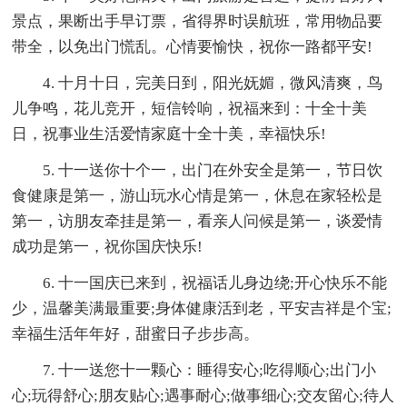
景点，果断出手早订票，省得界时误航班，常用物品要
带全，以免出门慌乱。心情要愉快，祝你一路都平安!
4. 十月十日，完美日到，阳光妩媚，微风清爽，鸟
儿争鸣，花儿竞开，短信铃响，祝福来到：十全十美
日，祝事业生活爱情家庭十全十美，幸福快乐!
5. 十一送你十个一，出门在外安全是第一，节日饮
食健康是第一，游山玩水心情是第一，休息在家轻松是
第一，访朋友牵挂是第一，看亲人问候是第一，谈爱情
成功是第一，祝你国庆快乐!
6. 十一国庆已来到，祝福话儿身边绕;开心快乐不能
少，温馨美满最重要;身体健康活到老，平安吉祥是个宝;
幸福生活年年好，甜蜜日子步步高。
7. 十一送您十一颗心：睡得安心;吃得顺心;出门小
心;玩得舒心;朋友贴心;遇事耐心;做事细心;交友留心;待人