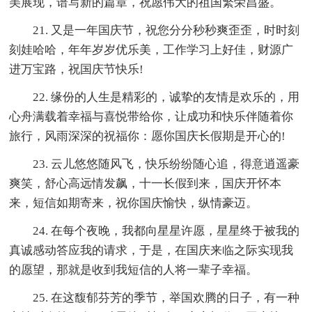
美展现，谱写新的篇章，祝愿伟大的祖国繁荣昌盛。
21. 又是一年国庆节，祝您分分秒秒爽歪歪，时时刻
刻娃哈哈，年年岁岁优乐美，工作学习上好佳，财源广
进万宝路，祝国庆节快乐!
22. 缘份的人生是精彩的，诚挚的友情是欢乐的，用
心舟满载着幸福与喜悦带给你，让成功和快乐伴随着你
旅行，风雨深深的祝福你：愿你国庆长假期是开心的!
23. 云儿悠悠随风飞，快乐纷纷随心追，得意逍遥豪
爽笑，舒心高远情发飙，十一长假到来，国庆开怀本
来，短信如期寄来，祝你国庆愉快，纵情豪迈。
24. 在每个夜晚，我都向星星许愿，星星终于被我的
真诚感动答应我的请求，于是，在国庆来临之际实现我
的愿望，那就是收到我短信的人将一辈子幸福。
25. 在这馥郁芬芳的季节，举国欢腾的日子，有一种