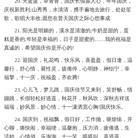
20. 天蓝蓝，草青青，国庆长假振人心，年年国庆，
庆祝新胜利;山秀秀，水清清，携手遍地去旅行，处处笙
歌，歌唱大丰收;愿您在普天国庆之际心想事成
21. 阳光是明媚的，溪水是清澈的;牛奶是甜的，蛋
糕是香的;年轻是幸福的，日子是甜蜜的……我的祝福是
真诚的，希望国庆你是开心的!
22. 迎国庆，礼花鸣，快乐风，喜盈盈，假日逢，温
馨行，舒心情，展性灵，疲倦停，心明静，神怡宁，幸
福擎，十一庆，祝福盈，齐欢腾!
23. 心儿飞，梦儿跳，国庆佳节又来到，笑舒畅，情
蹦跳，长假轻松好逍遥，秋花开，秋风吹，深秋吉祥送
福瑞，妙风景，妙心情，十一潇洒宽心胸!国庆快乐。
24. 国庆到，祝福飘，假日好，工作抛，驱烦恼，开
心聊，痛快闹，幸福绕，温馨抱，压力消，疲倦逃，生
活妙，心情俏，乐淘淘，十一笑，呱呱叫，喜逍遥。