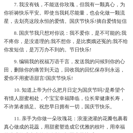
7. 我没有钱，不能送你玫瑰，但我有一颗真心，为
你祈祷快乐平安。即使当我耗尽能量，也会化做一颗流
星，去划亮这段永恒的爱情。国庆节快乐!摘自爱情短信
8. 国庆节我只想对你说：我不爱你，是不可能的;我
不疼你，是没道理的;我不想你，是比窦娥还冤的;我不给
你发短信，是万万办不到的。节日快乐!
9. 编辑我的祝福万语千言，发送我的问候到你的心
田，删除你的痛苦到天边，回收我的回忆保存到永远，
爱你不用蜜语甜言!国庆节快乐!
10. 知道上帝为什么把月日定为国庆节吗?是希望个
有情人甜蜜相处，个宝宝幸福降临，位长辈健康长寿，
不许第者插足。祝您早日拥有一切，国庆节快乐。
11. 亲手为你做一朵玫瑰花：浪漫浇灌的花瓣包裹着
真心做成的花蕊，用甜蜜塑造成它优雅的枝叶，用幸福