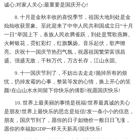
诚心;对家人关心;最重要是国庆开心!
8. 十月是金秋丰收的喜悦季节，祖国大地到处是金
灿灿收获景象。至此迎来了中华人民共和国成立日“十月
一日”举国上下，各族人民欢腾雀跃，到处是莺歌燕舞。
火树银花，霓虹彩灯，红旗飘扬。音乐起伏，歌声嘹
亮。庆祝十一国庆节热烈气氛，祝愿祖国繁荣富强昌
盛。强盛无敌，千秋万代，万古长存，江山永固。
9. 十一国庆节到了，不妨出去走走!抛掉所有的烦
忧，扔掉发霉的心事，整装等发的心情，换上开心的笑
颜!在山山水水间留下你快乐的倩影!祝愿国庆快乐!
10. 世界上最美丽的事情是祝福!世界最真诚的关心
是朋友!世界上最快乐的思念是短信!发一条小小的信息，
朋友，国庆节到了，愿你的日子如物价一般日日飞涨，
愿你的幸福如GDP一样天天新高!国庆快乐!