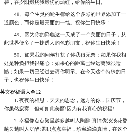
碧，在夕阳燃烧我殷切的灿红，给你的生日。
48、每个生灵的诞生都给这个多彩的世界添加了一
道颜色，而你是最亮丽的一笔。祝你生日快乐！
49、因为你的降临这一天成了一个美丽的日子，从
此世界便多了一抹诱人的色彩朋友，祝你生日快乐！
50、如果我的问候打扰了你我很无奈；如果你我相
处是种负担我很痛心；如果心的距离已经远离我很遗
憾；如果一切已经过去请你明示。在今天这个特殊的日
子，也祝你生日快乐！
英文祝福语大全12
1. 夜夜的相思，天天的思念，远方的你，国庆节，
你虽然寂寞，但却如此美丽!因为有我真心的祝福!
2. 幸福像点点繁星越多越叫人陶醉;真情像淡淡花香
越久越叫人沉醉;累积点点幸福，珍藏滴滴真情，在这个