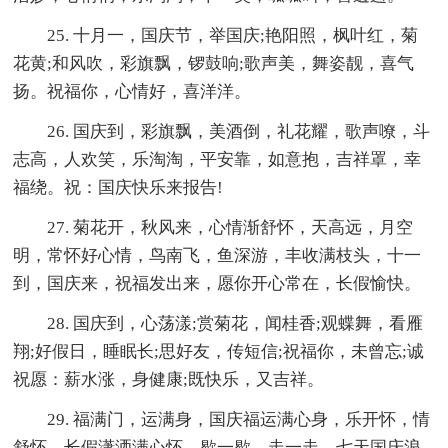
25. 十月一，国庆节，举国庆;艳阳照，枫叶红，菊
花黄;和风吹，彩旗飘，锣鼓响;歌声美，舞姿靓，喜气
扬。祝福你，心情好，喜洋洋。
26. 国庆到，彩旗飘，美酒倒，礼花耀，歌声嘹，斗
志高，人欢笑，乐淘淘，平安靠，如意抱，吉祥罩，幸
福绕。祝：国庆快乐来报告!
27. 菊花开，秋风来，心情渐舒怀，天高远，月空
明，常怀好心情，鸟南飞，鱼深游，丰收满枝头，十一
到，国庆来，祝福发出来，愿你开心常在，长假愉快。
28. 国庆到，心荡漾;赏菊花，闻桂香;观蝶舞，看雁
翔;好假日，睡眠长;思好友，传短信;祝福你，未曾忘;诚
祝愿：薪水涨，身健康;既快乐，又吉祥。
29. 福满门，运满身，国庆福运满心身，乐开怀，情
舒怀，长假潇洒满心怀，歇一歇，走一走，七天国庆浪