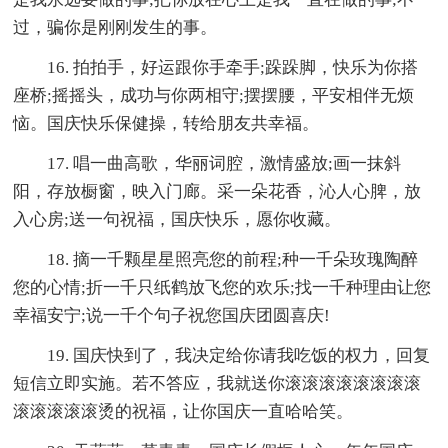
过，骗你是刚刚发生的事。
16. 拍拍手，好运跟你手牵手;跺跺脚，快乐为你搭
座桥;摇摇头，成功与你两相守;摆摆腰，平安相伴无烦
恼。国庆快乐保健操，转给朋友共幸福。
17. 唱一曲高歌，华丽词腔，激情盛放;画一抹斜
阳，存放橱窗，映入门廊。采一朵花香，沁人心脾，放
入心房;送一句祝福，国庆快乐，愿你收藏。
18. 摘一千颗星星照亮您的前程;种一千朵玫瑰陶醉
您的心情;折一千只纸鹤放飞您的欢乐;找一千种理由让您
幸福安宁;说一千个句子祝您国庆团圆喜庆!
19. 国庆快到了，我决定给你请我吃饭的权力，回复
短信立即实施。若不答应，我就送你滚滚滚滚滚滚滚滚
滚滚滚滚滚烫的祝福，让你国庆一直哈哈笑。