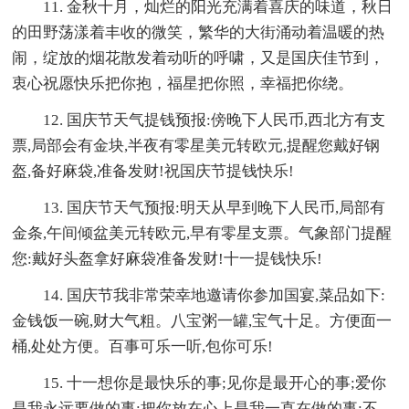
11. 金秋十月，灿烂的阳光充满着喜庆的味道，秋日
的田野荡漾着丰收的微笑，繁华的大街涌动着温暖的热
闹，绽放的烟花散发着动听的呼啸，又是国庆佳节到，
衷心祝愿快乐把你抱，福星把你照，幸福把你绕。
12. 国庆节天气提钱预报:傍晚下人民币,西北方有支
票,局部会有金块,半夜有零星美元转欧元,提醒您戴好钢
盔,备好麻袋,准备发财!祝国庆节提钱快乐!
13. 国庆节天气预报:明天从早到晚下人民币,局部有
金条,午间倾盆美元转欧元,早有零星支票。气象部门提醒
您:戴好头盔拿好麻袋准备发财!十一提钱快乐!
14. 国庆节我非常荣幸地邀请你参加国宴,菜品如下:
金钱饭一碗,财大气粗。八宝粥一罐,宝气十足。方便面一
桶,处处方便。百事可乐一听,包你可乐!
15. 十一想你是最快乐的事;见你是最开心的事;爱你
是我永远要做的事;把你放在心上是我一直在做的事;不