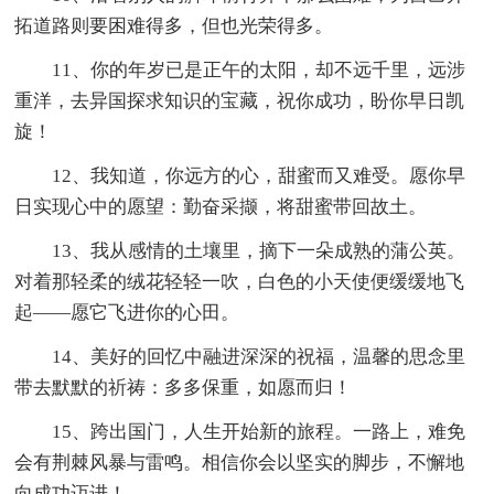
拓道路则要困难得多，但也光荣得多。
11、你的年岁已是正午的太阳，却不远千里，远涉
重洋，去异国探求知识的宝藏，祝你成功，盼你早日凯
旋！
12、我知道，你远方的心，甜蜜而又难受。愿你早
日实现心中的愿望：勤奋采撷，将甜蜜带回故土。
13、我从感情的土壤里，摘下一朵成熟的蒲公英。
对着那轻柔的绒花轻轻一吹，白色的小天使便缓缓地飞
起——愿它飞进你的心田。
14、美好的回忆中融进深深的祝福，温馨的思念里
带去默默的祈祷：多多保重，如愿而归！
15、跨出国门，人生开始新的旅程。一路上，难免
会有荆棘风暴与雷鸣。相信你会以坚实的脚步，不懈地
向成功迈进！