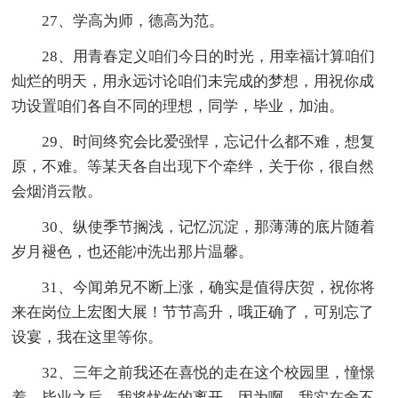
27、学高为师，德高为范。
28、用青春定义咱们今日的时光，用幸福计算咱们
灿烂的明天，用永远讨论咱们未完成的梦想，用祝你成
功设置咱们各自不同的理想，同学，毕业，加油。
29、时间终究会比爱强悍，忘记什么都不难，想复
原，不难。等某天各自出现下个牵绊，关于你，很自然
会烟消云散。
30、纵使季节搁浅，记忆沉淀，那薄薄的底片随着
岁月褪色，也还能冲洗出那片温馨。
31、今闻弟兄不断上涨，确实是值得庆贺，祝你将
来在岗位上宏图大展！节节高升，哦正确了，可别忘了
设宴，我在这里等你。
32、三年之前我还在喜悦的走在这个校园里，憧憬
着。毕业之后，我将忧伤的离开，因为啊，我实在舍不