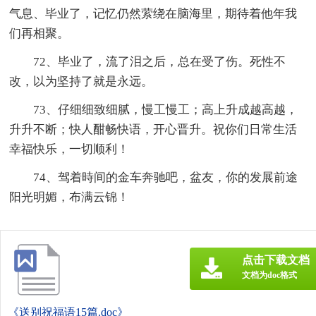
气息、毕业了，记忆仍然萦绕在脑海里，期待着他年我
们再相聚。
72、毕业了，流了泪之后，总在受了伤。死性不
改，以为坚持了就是永远。
73、仔细细致细腻，慢工慢工；高上升成越高越，
升升不断；快人酣畅快语，开心晋升。祝你们日常生活
幸福快乐，一切顺利！
74、驾着時间的金车奔驰吧，盆友，你的发展前途
阳光明媚，布满云锦！
点击下载文档
文档为doc格式
《送别祝福语15篇.doc》