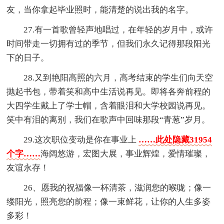
友，当你拿起毕业照时，能清楚的说出我的名字。
27.有一首歌曾轻声地唱过，在年轻的岁月中，或许
时间带走一切拥有过的季节，但我们永久记得那段阳光
下的日子。
28.又到艳阳高照的六月，高考结束的学生们向天空
抛起书包，带着笑和高中生活说再见。即将各奔前程的
大四学生戴上了学士帽，含着眼泪和大学校园说再见。
笑中有泪的离别，我们在歌声中回味那段“青葱”岁月。
29.这次职位变动是你在事业上
……此处隐藏31954
个字……
海阔悠游，宏图大展，事业辉煌，爱情璀璨，
友谊永存！
26、愿我的祝福像一杯清茶，滋润您的喉咙；像一
缕阳光，照亮您的前程；像一束鲜花，让你的人生多姿
多彩！