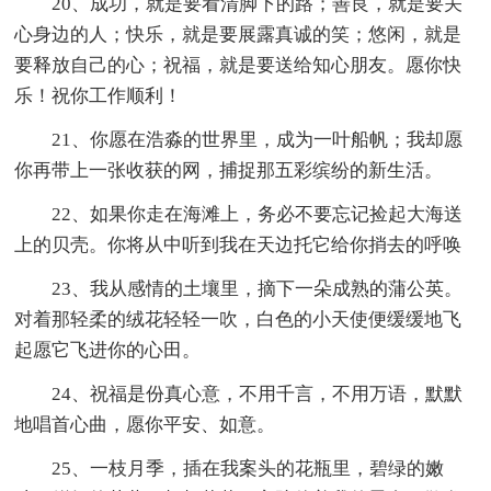
20、成功，就是要看清脚下的路；善良，就是要关
心身边的人；快乐，就是要展露真诚的笑；悠闲，就是
要释放自己的心；祝福，就是要送给知心朋友。愿你快
乐！祝你工作顺利！
21、你愿在浩淼的世界里，成为一叶船帆；我却愿
你再带上一张收获的网，捕捉那五彩缤纷的新生活。
22、如果你走在海滩上，务必不要忘记捡起大海送
上的贝壳。你将从中听到我在天边托它给你捎去的呼唤
23、我从感情的土壤里，摘下一朵成熟的蒲公英。
对着那轻柔的绒花轻轻一吹，白色的小天使便缓缓地飞
起愿它飞进你的心田。
24、祝福是份真心意，不用千言，不用万语，默默
地唱首心曲，愿你平安、如意。
25、一枝月季，插在我案头的花瓶里，碧绿的嫩