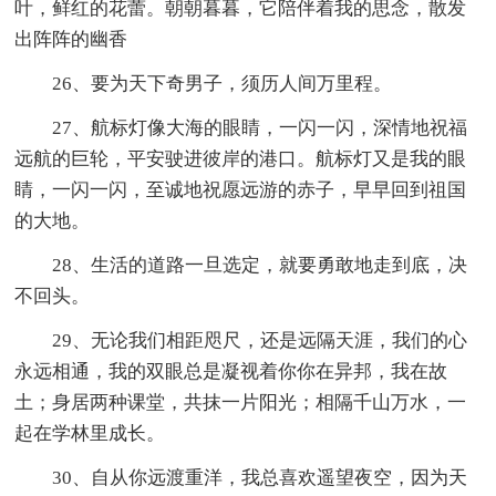
叶，鲜红的花蕾。朝朝暮暮，它陪伴着我的思念，散发
出阵阵的幽香
26、要为天下奇男子，须历人间万里程。
27、航标灯像大海的眼睛，一闪一闪，深情地祝福
远航的巨轮，平安驶进彼岸的港口。航标灯又是我的眼
睛，一闪一闪，至诚地祝愿远游的赤子，早早回到祖国
的大地。
28、生活的道路一旦选定，就要勇敢地走到底，决
不回头。
29、无论我们相距咫尺，还是远隔天涯，我们的心
永远相通，我的双眼总是凝视着你你在异邦，我在故
土；身居两种课堂，共抹一片阳光；相隔千山万水，一
起在学林里成长。
30、自从你远渡重洋，我总喜欢遥望夜空，因为天