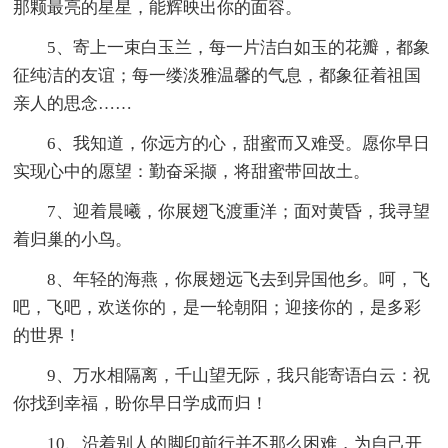
那颗最亮的星星，能辉映出你的面容。
5、寄上一束白玉兰，每一片洁白如玉的花瓣，都象
征纯洁的友谊；每一缕淡雅温馨的气息，都象征着祖国
亲人的思念……
6、我知道，你远方的心，甜蜜而又难受。愿你早日
实现心中的愿望：勤奋采撷，将甜蜜带回故土。
7、迎着晨曦，你展翅飞渡重洋；面对黄昏，我寻望
着归巢的小鸟。
8、年轻的海燕，你展翅远飞去到异国他乡。呵，飞
吧，飞吧，欢送你的，是一轮朝阳；迎接你的，是多彩
的世界！
9、万水相隔离，千山望无际，我只能寄语白云：祝
你找到幸福，盼你早日学成而归！
10、沿着别人的脚印前行并不那么困难，为自己开