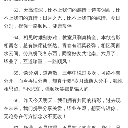
63、天高海深，比不上我们的感情；诗美词甜，比
不上我们的真情；日月之光，比不上我们的纯情。今日
分别，祝你一路顺风，健康常伴
64、相见时难别亦难，教室只剩桌椅全。本欲合影
相留念，总有缺席徒怅然。青春有泪莫轻弹，相忆同窗
水云间。劳燕纷飞各东西，同窗好友共北南。六月了，
毕业了，互道珍重，一路顺风！
65、谈分别，道离散。三年中说过多次，可终不曾
分开。而今再话分离，却真个要“岁月流逝人分手，独挽
相思留。”不悲哀，强颜欢笑都是骗人的。
66、昨天今天明天，我们拥有共同的精彩，过去现
在未来，我们携手分享关爱，毕业在即，想要告诉你，
无论身在何方惦念永不更改！
67、毕业，不是结局，不是散了的宴席。毕业，只