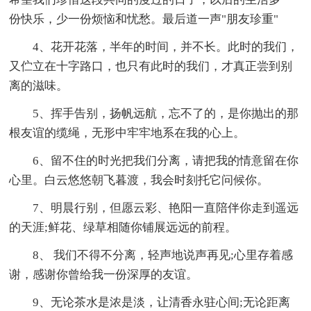
份快乐，少一份烦恼和忧愁。最后道一声"朋友珍重"
4、花开花落，半年的时间，并不长。此时的我们，
又伫立在十字路口，也只有此时的我们，才真正尝到别
离的滋味。
5、挥手告别，扬帆远航，忘不了的，是你抛出的那
根友谊的缆绳，无形中牢牢地系在我的心上。
6、留不住的时光把我们分离，请把我的情意留在你
心里。白云悠悠朝飞暮渡，我会时刻托它问候你。
7、明晨行别，但愿云彩、艳阳一直陪伴你走到遥远
的天涯;鲜花、绿草相随你铺展远远的前程。
8、 我们不得不分离，轻声地说声再见;心里存着感
谢，感谢你曾给我一份深厚的友谊。
9、无论茶水是浓是淡，让清香永驻心间;无论距离