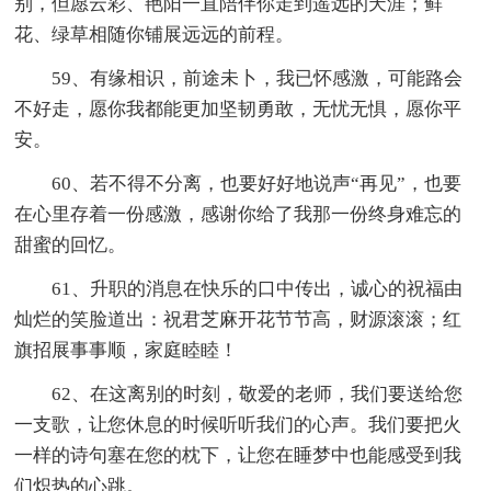
别，但愿云彩、艳阳一直陪伴你走到遥远的天涯；鲜
花、绿草相随你铺展远远的前程。
59、有缘相识，前途未卜，我已怀感激，可能路会
不好走，愿你我都能更加坚韧勇敢，无忧无惧，愿你平
安。
60、若不得不分离，也要好好地说声“再见”，也要
在心里存着一份感激，感谢你给了我那一份终身难忘的
甜蜜的回忆。
61、升职的消息在快乐的口中传出，诚心的祝福由
灿烂的笑脸道出：祝君芝麻开花节节高，财源滚滚；红
旗招展事事顺，家庭睦睦！
62、在这离别的时刻，敬爱的老师，我们要送给您
一支歌，让您休息的时候听听我们的心声。我们要把火
一样的诗句塞在您的枕下，让您在睡梦中也能感受到我
们炽热的心跳。