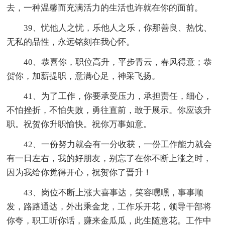
去，一种温馨而充满活力的生活也许就在你的面前。
39、忧他人之忧，乐他人之乐，你那善良、热忱、
无私的品性，永远铭刻在我心怀。
40、恭喜你，职位高升，平步青云，春风得意；恭
贺你，加薪提职，意满心足，神采飞扬。
41、为了工作，你要承受压力，承担责任，细心，
不怕挫折，不怕失败，勇往直前，敢于展示。你应该升
职。祝贺你升职愉快。祝你万事如意。
42、一份努力就会有一分收获，一份工作能力就会
有一日左右，我的好朋友，别忘了在你不断上涨之时，
因为我给你觉得开心，祝贺你了晋升！
43、岗位不断上涨大喜事达，笑容嘿嘿，事事顺
发，路路通达，外出乘金龙，工作乐开花，领导干部将
你夸，职工听你话，赚来金瓜瓜，此生随意花。工作中