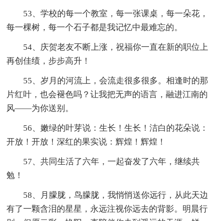
53、学校的每一个教室，每一张课桌，每一朵花，
每一棵树，每一个石子都是我记忆中最难忘的。
54、庆贺老友不断上涨，祝福你一直在新的职位上
再创佳绩，步步高升！
55、岁月的河流上，会流走很多很多。相逢时的那
片红叶，也会褪色吗？让我把无声的语言，融进江南的
风——为你送别。
56、嫩绿的叶芽说：生长！生长！洁白的花朵说：
开放！开放！深红的果实说：辉煌！辉煌！
57、共同生活了六年，一起奋发了六年，继续共
勉！
58、月朦胧，鸟朦胧，我悄悄送你远行，从此天边
有了一颗含泪的星星，永远注视你远去的背影。明晨行