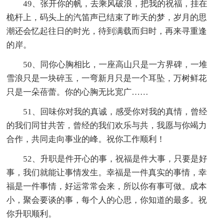
49、张开你的帆，去乘风破浪，把我的祝福，挂在
桅杆上，码头上的汽笛声已结束了昨天的梦，岁月的思
潮还会忆起往日的时光，待到满载而归时，再来寻重逢
的岸。
50、同你心胸相比，一座高山只是一方界碑，一堆
雪浪只是一块碎玉，一弯新月只是一个耳坠，万树鲜花
只是一朵蓓蕾。你的心胸无比宽广……
51、回味你对我的真诚，感受你对我的真情，曾经
的我们同甘共苦，曾经的我们欢乐与共，我愿与你竭力
合作，共同走向事业的峰。祝你工作顺利！
52、升职是件开心的事，祝福是件大事，只要是好
事，我们就能让事情发生。幸福是一件真实的事情，幸
福是一件事情，好运常常会来，所以你有事可做。成本
小，聚会要谈的事，每个人的心思，你知道的最多。祝
你升职顺利。