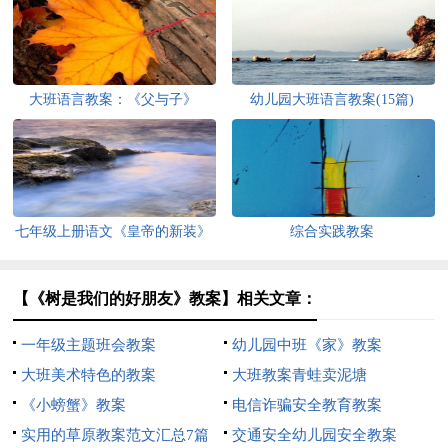
大班语言教案：《父与子》
幼儿园大班语言教案(15篇)
七年级上册语文《皇帝的新装》
综合实践教案
教案
【《树是我们的好朋友》教案】相关文章：
一年级主题班会教案
幼儿园中班《家》教案
大班美术特色的教案
大班教案青蛙卖泥塘
《小螃蟹》教案
电信诈骗安全教育教案
实用的草原教案范文汇总7篇
交通安全幼儿园安全教案