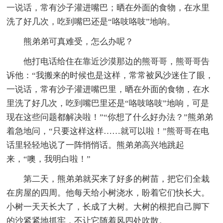
一说话，常有沙子灌进嘴巴；晒在外面的食物，在水里
洗了好几次，吃到嘴巴还是“咯吱咯吱”地响。
熊弟弟可真难受，怎么办呢？
他打电话给住在靠近沙漠那边的熊哥哥，熊哥哥告
诉他：“我搬来的时候也是这样，常常被风沙迷住了眼，
一说话，常有沙子灌进嘴巴里，晒在外面的食物，在水
里洗了好几次，吃到嘴巴里还是“咯吱咯吱”地响，可是
现在这些问题都解决啦！”“你想了什么好办法？”熊弟弟
着急地问，“只要这样这样……就可以啦！”熊哥哥在电
话里轻轻地说了一阵悄悄话。熊弟弟高兴地跳起
来，“噢，我明白啦！”
第二天，熊弟弟就买来了好多的树苗，把它们全栽
在房屋的四周。他每天给小树浇水，盼着它们快长大。
小树一天天长大了，长成了大树。大树的根把自己脚下
的沙紧紧地抓牢，不让它随着风四处吹散。