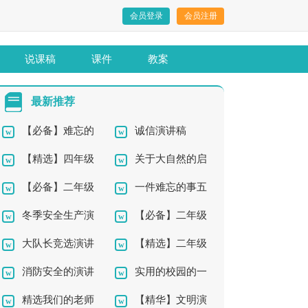
会员登录
会员注册
说课稿
课件
教案
最新推荐
【必备】难忘的
诚信演讲稿
【精选】四年级
关于大自然的启
事二年级作文汇编七
【必备】二年级
一件难忘的事五
春天的作文合集九篇
示四年级作文300字集
篇
冬季安全生产演
【必备】二年级
作文300字集合7篇
年级作文
合五篇
大队长竞选演讲
【精选】二年级
讲稿
作文300字汇总8篇
消防安全的演讲
实用的校园的一
稿15篇
西瓜作文300字三篇
精选我们的老师
【精华】文明演
稿
角四年级作文汇编10