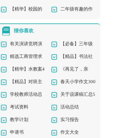
【精华】校园的
二年级有趣的作
四年级作文集合8篇
讲稿模板集锦五篇
篇
一角四年级作文汇编5
文锦集7篇
猜你喜欢
篇
有关演讲竞聘演
【必备】三年级
精选工商管理求
【精品】书法社
讲稿模板集合五篇
的作文300字合集5篇
【精华】水教案4
《再见了，亲
职信3篇
团及活动总结三篇
【精品】对班主
春天小学作文300
篇
人》教学反思
学校教师活动总
关于说课稿汇总5
任的工作计划汇编八
字三篇
考试资料
活动总结
结3篇
篇
篇
教学计划
实习报告
申请书
作文大全