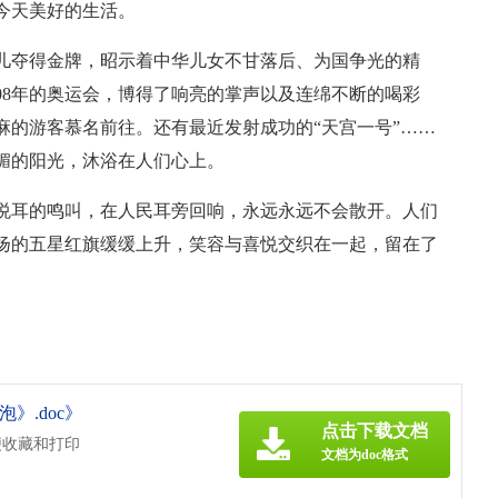
今天美好的生活。
儿夺得金牌，昭示着中华儿女不甘落后、为国争光的精
08年的奥运会，博得了响亮的掌声以及连绵不断的喝彩
麻麻的游客慕名前往。还有最近发射成功的“天宫一号”……
媚的阳光，沐浴在人们心上。
悦耳的鸣叫，在人民耳旁回响，永远永远不会散开。人们
扬的五星红旗缓缓上升，笑容与喜悦交织在一起，留在了
》.doc》
点击下载文档
便收藏和打印
文档为doc格式