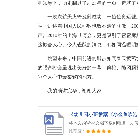
明领导下，历史翻过了那屈辱的一页，造就了
一次次航天火箭发射成功，一位位奥运健
神，讲述着中国人民那数也数不清的骄傲。20
声。2010年的上海世博会，更是吸引了密密
这振奋人心、令人雀跃的消息，都如同温暖明
眺望未来，中国前进的脚步如同春天黄莺
的眼帘将会呈现出美好的一幕：鲜艳、随冈飘
每个人心中最柔软的地方。
我的演讲完毕，谢谢大家！
《幼儿园小班教案《小金鱼吹泡泡
将本文的Word文档下载到电脑，方
推荐度：