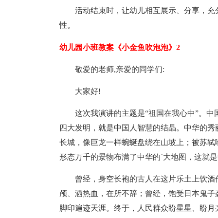
活动结束时，让幼儿相互展示、分享，充
性。
幼儿园小班教案《小金鱼吹泡泡》2
敬爱的老师,亲爱的同学们:
大家好!
这次我演讲的主题是“祖国在我心中”。
四大发明，就是中国人智慧的结晶。中华的秀
长城，像巨龙一样蜿蜒盘绕在山坡上；被苏轼
形态万千的景物布满了中华的`大地图，这就
曾经，身空长袍的古人在这片乐土上饮酒
颅、洒热血，在所不辞；曾经，饱受日本鬼子
脚印遍迹天涯。终于，人民群众盼星星、盼月