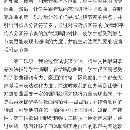
的印象。接着，用录音机播放歌曲，让学生整体的感受
歌曲。然后，让学生跟着我的范唱进行学唱歌曲，在唱
完乐曲的第一乐段后让孩子们寻找这段节奏的特点，并
引出附点八分音符节奏，通过对带附点音符的`旋律和平
均八分音符节奏的旋律演唱和对比，使学生感受到附点
节奏更能表现出铿锵的力度，并能主动注意到要准确演
唱附点节奏。
第二乐段，我通过尝试识谱学唱、师生交换唱词谱
等方法指导学生演唱，在学唱歌曲时，学生很容易感受
到了歌曲铿锵有力、豪迈的情绪，因此他们个个都去大
声喊唱来表达这种力度，而这时候我的任务就是让他们
知道歌曲需要一定的强弱处理才能将力量表现出来。于
是我再次提醒学生歌曲的拍号---四四拍，并结合歌词的
特点，引导他们在第一拍的歌词上唱得强、短促、有弹
性，第三拍歌词上唱得稍强，二四拍上用弱音来唱，通
过纠错、练习让孩子们体验到了用自己的歌声去表达歌