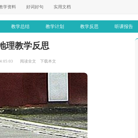
教学资料
好词好句
实用文档
教学总结
教学计划
教学反思
听课报告
地理教学反思
:05:03
阅读全文
下载本文