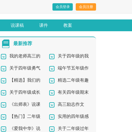
会员登录
会员注册
说课稿
课件
教案
最新推荐
我的老师高三的
关于四年级的我
关于四年级勇气
端午节五年级作
作文
作文300字7篇
【精选】我们的
精选二年级有趣
的作文汇编七篇
文
关于四年级成长
有关四年级期末
校园四年级作文集锦
的作文合集7篇
《出师表》说课
高三励志作文
作文4篇
作文锦集七篇
六篇
【热门】二年级
实用的四年级感
稿
《爱我中华》说
关于二年级过年
作文300字汇编7篇
动的作文锦集七篇