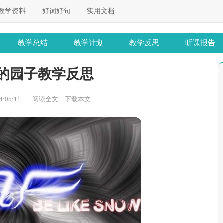
教学资料
好词好句
实用文档
教学总结
教学计划
教学反思
听课报告
的园子教学反思
:05:11
阅读全文
下载本文