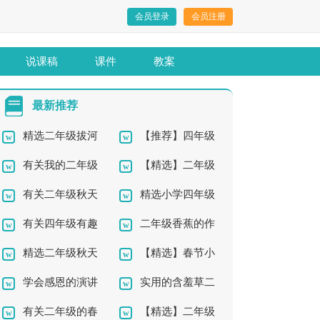
会员登录
会员注册
说课稿
课件
教案
最新推荐
精选二年级拔河
【推荐】四年级
有关我的二年级
【精选】二年级
作文300字4篇
记事作文锦集十篇
有关二年级秋天
精选小学四年级
作文300字汇总5篇
想象作文汇编六篇
有关四年级有趣
二年级香蕉的作
作文4篇
秋天作文300字合集9
精选二年级秋天
【精选】春节小
的作文4篇
文锦集八篇
篇
学会感恩的演讲
实用的含羞草二
作文300字5篇
学四年级作文集锦9篇
有关二年级的春
【精选】二年级
稿15篇
年级作文300字4篇