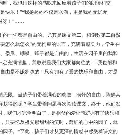
同时，我也用这样的感叹来回应着孩子们的朗读和交
是快乐！”“我扬起的不仅是水滴，更是我的无忧无
兴呀！”……
里的一切都是自由的。尤其是课文第二、和倒数第二自然
“要怎么就怎么”的无拘束的语言，充满着感染力，学生在
瓜、倭瓜、蝴蝶、蜂子都是自由的，生活在园子里的我和
一定充满情趣，我敢说是我们大家都向往的！”我也附和
，自由是不嫌罗嗦的！只有拥有了爱的快乐和自由，才是
情无限。当孩子们带着满心的欢喜，满怀的自由，陶醉其
样获得的呢？学生带着问题再次阅读课文，终于，他们发
时，我们才完全明白了，是祖父的爱让“我”拥有了快乐和
地，只要忆及祖父那甜甜的笑时，萧红的心中的园子，就
的园子。”至此，孩子们才从更深的情感中感受着课文的