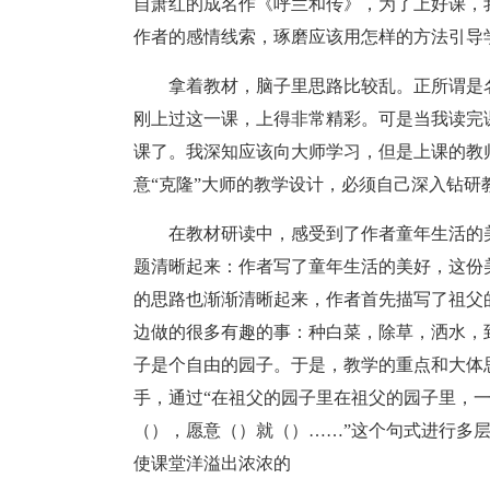
自萧红的成名作《呼兰和传》，为了上好课，
作者的感情线索，琢磨应该用怎样的方法引导
拿着教材，脑子里思路比较乱。正所谓是
刚上过这一课，上得非常精彩。可是当我读完
课了。我深知应该向大师学习，但是上课的教
意“克隆”大师的教学设计，必须自己深入钻
在教材研读中，感受到了作者童年生活的
题清晰起来：作者写了童年生活的美好，这份
的思路也渐渐清晰起来，作者首先描写了祖父
边做的很多有趣的事：种白菜，除草，洒水，
子是个自由的园子。于是，教学的重点和大体
手，通过“在祖父的园子里在祖父的园子里，
（），愿意（）就（）……”这个句式进行多
使课堂洋溢出浓浓的