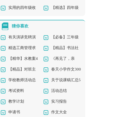
实用的四年级收
【精选】四年级
天作文四篇
下册作文汇总六篇
获作文300字合集10篇
的观察作文300字集合
猜你喜欢
六篇
有关演讲竞聘演
【必备】三年级
精选工商管理求
【精品】书法社
讲稿模板集合五篇
的作文300字合集5篇
【精华】水教案4
《再见了，亲
职信3篇
团及活动总结三篇
【精品】对班主
春天小学作文300
篇
人》教学反思
学校教师活动总
关于说课稿汇总5
任的工作计划汇编八
字三篇
考试资料
活动总结
结3篇
篇
篇
教学计划
实习报告
申请书
作文大全