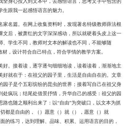
我全身心投入到文本中，去感悟语言，思考文字中包含的
学生跟我一起感悟语言的魅力。
名家名篇。在网上收集资料时，发现著名特级教师薛法根
课文后，被萧红的文字深深感动，所以就硬着头皮上这一
师、学生不同，教师对文本的解读也不同，不能够随
研教材，设计符合自己特点，符合学情的教学方案。
美好。接着读，逐字逐句细细地读，读着读着，渐渐地主
美好就在于：在祖父的园子里，生活是自由自在的。文章
的园子是个五彩缤纷的昆虫的世界；接着写自己在祖父身
到处疯玩；结尾处借景抒情，升华自己的感受：祖父的园
思路也随之顺利出来了：以“自由”为突破口，以文本为抓
一切都是自由的，（）愿意（）就（），愿意（）就
层面的练习，达到理解、品味、积累、运用语言的目的，