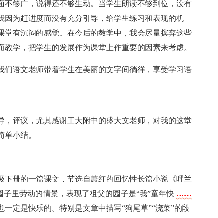
面不够广，说得还不够生动。当学生朗读不够到位，没有
我因为赶进度而没有充分引导，给学生练习和表现的机
课堂有沉闷的感觉。在今后的教学中，我会尽量摈弃这些
而教学，把学生的发展作为课堂上作重要的因素来考虑。
我们语文老师带着学生在美丽的文字间徜徉，享受学习语
导，评议，尤其感谢工大附中的盛大文老师，对我的这堂
简单小结。
级下册的一篇课文，节选自萧红的回忆性长篇小说《呼兰
园子里劳动的情景，表现了祖父的园子是“我”童年快
……
一定是快乐的。特别是文章中描写“狗尾草”“浇菜”的段