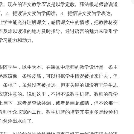
活。现在的语文教学应该是以学定教。薛法根老师曾说道
。2、把读课文变为学阅读。3、把悟课文变为学表达。
让学生能充分理解课文，感悟课文中的情感，把教教材变
语及难以读准的地方及时指导。通过语言的魅力来吸引学
学习能力和动力。
跟随学生，以生为本。在课堂中老师的教学设计是一条主
路应该像一条猴皮筋，可以根据学生情况被扯来扯去，但
一条棍子，虽然没有被扯远，但更关键的却没有吧学生思
应该注意的。说到这里，不得不说教学机智。教师的教学
上启下，或者是查缺补漏，或者是画龙点睛，但不论那一
教师哗众取宠的工作。教学机智的培养其实更多是经验和
而然浮出水面了。