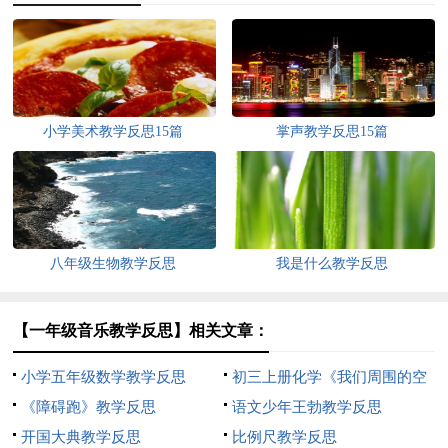
小学美术教学反思15篇
掌声教学反思15篇
八年级生物教学反思
我是什么教学反思
【一年级音乐教学反思】相关文章：
小学五年级数学教学反思
初三上册化学《我们周围的空
《障碍跑》教学反思
气》教学反思
语文少年王勃教学反思
开国大典教学反思
比例尺教学反思