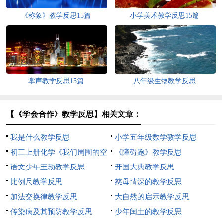
《称象》教学反思15篇
小学美术教学反思15篇
掌声教学反思15篇
八年级生物教学反思
【《学会合作》教学反思】相关文章：
我是什么教学反思
小学五年级数学教学反思
初三上册化学《我们周围的空
《障碍跑》教学反思
气》教学反思
语文少年王勃教学反思
开国大典教学反思
比例尺教学反思
慈母情深的教学反思
加法交换律教学反思
大自然的启示教学反思
传染病及其预防教学反思
少年闰土的教学反思