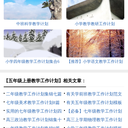
中班科学教学计划
小学教学教研工作计划
小学四年级教学工作计划集合6
【推荐】小学语文教学工作计划
篇
范文汇编十篇
【五年级上册教学工作计划】相关文章：
二年级教学工作计划集锦七篇
有关学前班教学工作计划范文
七年级美术教学工作计划8篇
汇总九篇
有关五年级教学工作计划模板
实用的七年级教学工作计划四
5篇
【必备】七年级教学工作计划
篇
高三政治教学工作计划锦集十
三篇
高三上学期物理教学工作计划