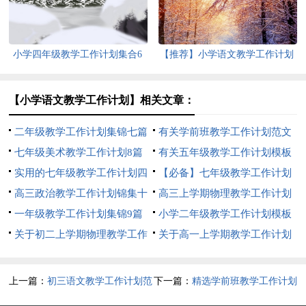
小学四年级教学工作计划集合6
【推荐】小学语文教学工作计划
篇
范文汇编十篇
【小学语文教学工作计划】相关文章：
二年级教学工作计划集锦七篇
有关学前班教学工作计划范文
七年级美术教学工作计划8篇
汇总九篇
有关五年级教学工作计划模板
实用的七年级教学工作计划四
5篇
【必备】七年级教学工作计划
篇
高三政治教学工作计划锦集十
三篇
高三上学期物理教学工作计划
篇
一年级教学工作计划集锦9篇
7篇
小学二年级教学工作计划模板
关于初二上学期物理教学工作
6篇
关于高一上学期教学工作计划
计划4篇
四篇
上一篇：
初三语文教学工作计划范
下一篇：
精选学前班教学工作计划
文合集5篇
范文合集5篇