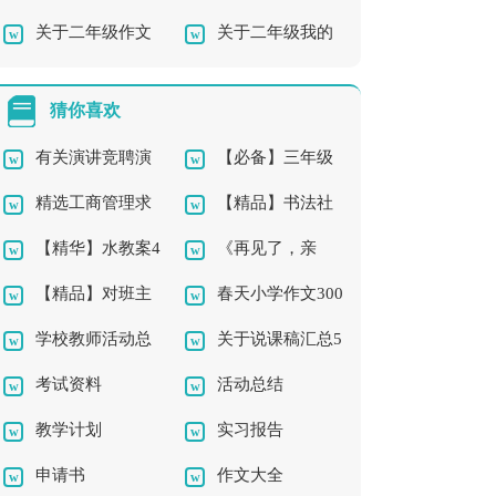
关于二年级作文
关于二年级我的
级作文集锦六篇
文300字集合6篇
300字汇编7篇
作文三篇
猜你喜欢
有关演讲竞聘演
【必备】三年级
精选工商管理求
【精品】书法社
讲稿模板集合五篇
的作文300字合集5篇
【精华】水教案4
《再见了，亲
职信3篇
团及活动总结三篇
【精品】对班主
春天小学作文300
篇
人》教学反思
学校教师活动总
关于说课稿汇总5
任的工作计划汇编八
字三篇
考试资料
活动总结
结3篇
篇
篇
教学计划
实习报告
申请书
作文大全