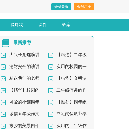
会员登录
会员注册
说课稿
课件
教案
最新推荐
大队长竞选演讲
【精选】二年级
消防安全的演讲
实用的校园的一
稿15篇
西瓜作文300字三篇
精选我们的老师
【精华】文明演
稿
角四年级作文汇编10
【精华】校园的
二年级有趣的作
四年级作文集合8篇
讲稿模板集锦五篇
篇
可爱的小猫四年
【推荐】四年级
一角四年级作文汇编5
文锦集7篇
诚信五年级作文
立足岗位敬业奉
级作文集合五篇
语文作文四篇
篇
家乡的美景四年
实用的二年级作
献演讲稿