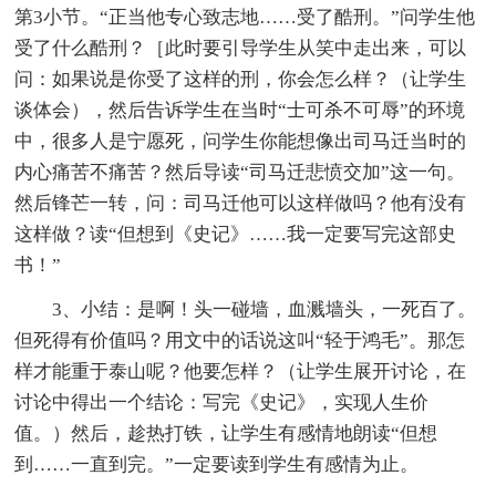
第3小节。“正当他专心致志地……受了酷刑。”问学生他
受了什么酷刑？［此时要引导学生从笑中走出来，可以
问：如果说是你受了这样的刑，你会怎么样？（让学生
谈体会），然后告诉学生在当时“士可杀不可辱”的环境
中，很多人是宁愿死，问学生你能想像出司马迁当时的
内心痛苦不痛苦？然后导读“司马迁悲愤交加”这一句。
然后锋芒一转，问：司马迁他可以这样做吗？他有没有
这样做？读“但想到《史记》……我一定要写完这部史
书！”
3、小结：是啊！头一碰墙，血溅墙头，一死百了。
但死得有价值吗？用文中的话说这叫“轻于鸿毛”。那怎
样才能重于泰山呢？他要怎样？（让学生展开讨论，在
讨论中得出一个结论：写完《史记》，实现人生价
值。）然后，趁热打铁，让学生有感情地朗读“但想
到……一直到完。”一定要读到学生有感情为止。