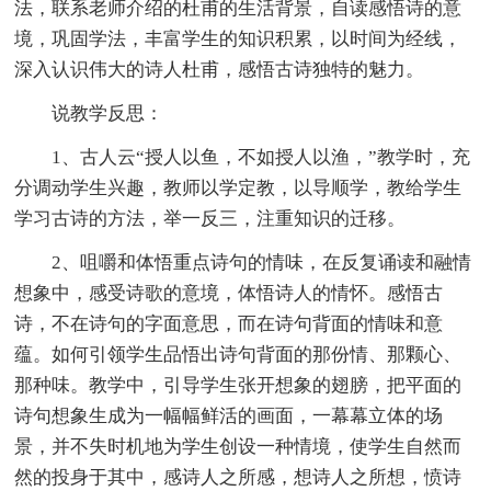
法，联系老师介绍的杜甫的生活背景，自读感悟诗的意
境，巩固学法，丰富学生的知识积累，以时间为经线，
深入认识伟大的诗人杜甫，感悟古诗独特的魅力。
说教学反思：
1、古人云“授人以鱼，不如授人以渔，”教学时，充
分调动学生兴趣，教师以学定教，以导顺学，教给学生
学习古诗的方法，举一反三，注重知识的迁移。
2、咀嚼和体悟重点诗句的情味，在反复诵读和融情
想象中，感受诗歌的意境，体悟诗人的情怀。感悟古
诗，不在诗句的字面意思，而在诗句背面的情味和意
蕴。如何引领学生品悟出诗句背面的那份情、那颗心、
那种味。教学中，引导学生张开想象的翅膀，把平面的
诗句想象生成为一幅幅鲜活的画面，一幕幕立体的场
景，并不失时机地为学生创设一种情境，使学生自然而
然的投身于其中，感诗人之所感，想诗人之所想，愤诗