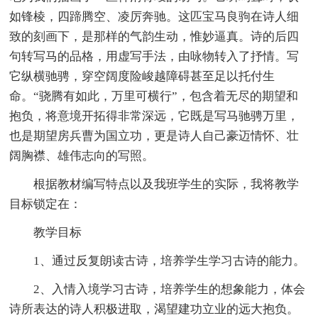
如锋棱，四蹄腾空、凌厉奔驰。这匹宝马良驹在诗人细
致的刻画下，是那样的气韵生动，惟妙逼真。诗的后四
句转写马的品格，用虚写手法，由咏物转入了抒情。写
它纵横驰骋，穿空阔度险峻越障碍甚至足以托付生
命。“骁腾有如此，万里可横行”，包含着无尽的期望和
抱负，将意境开拓得非常深远，它既是写马驰骋万里，
也是期望房兵曹为国立功，更是诗人自己豪迈情怀、壮
阔胸襟、雄伟志向的写照。
根据教材编写特点以及我班学生的实际，我将教学
目标锁定在：
教学目标
1、通过反复朗读古诗，培养学生学习古诗的能力。
2、入情入境学习古诗，培养学生的想象能力，体会
诗所表达的诗人积极进取，渴望建功立业的远大抱负。