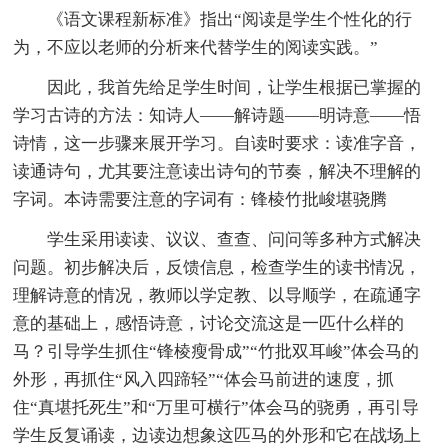
《语文课程新标准》指出“阅读是学生个性化的行
为，不应以老师的分析来代替学生的阅读实践。”
因此，我首先给足学生时间，让学生根据已掌握的
学习古诗的方法：知诗人——解诗题——明诗意——悟
诗情，这一步骤来展开学习。自读时要求：读准字音，
读通诗句，尤其要注意读出诗句的节奏，解决不理解的
字词。本诗需要注意的字词有：锋棱竹批峻堪骁腾
学生采用读读、议议、查查、问问等多种方式解决
问题。初步解决后，反馈信息，检查学生的读书情况，
理解诗意的情况，教师以学定教、以导顺学，在疏通字
意的基础上，感悟诗意，讨论交流这是一匹什么样的
马？引导学生抓住“锋棱瘦骨成”“竹批双耳峻”体会马的
外形，再抓住“风入四蹄轻”“体会马前进的速度，抓
住“真堪托死生”和“万里可横行”体会马的骁勇，再引导
学生反复诵读，边读边想象这匹马的外形和它在战场上