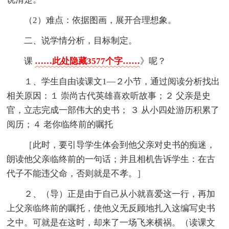
（2）难点：依据图画，展开合理想象。
二、说学情分析，目标制定。
课
……此处隐藏3577个字……
》呢？
１、学生自由读课文1—２小节，通过阅读分析找出
相关原因：１ 崇尚古代英雄喜欢听故事；２ 父亲是史
官，立志完成一部伟大的史书； ３ 从小四处游历积累了
阅历；４ 老你临终前的嘱托
［此时，要引导学生体会到他父亲对史书的痴迷，
朗读他父亲临终前的一句话；并且相机告诉学生：在古
代子不能违父命，否则就是不孝。］
２、（导）正是由于自己从小就喜爱这一行，再加
上父亲临终前的嘱托，使他义无反顾地扎入这编写史书
之中。可就是在这时，却来了一场飞来横祸。（读课文