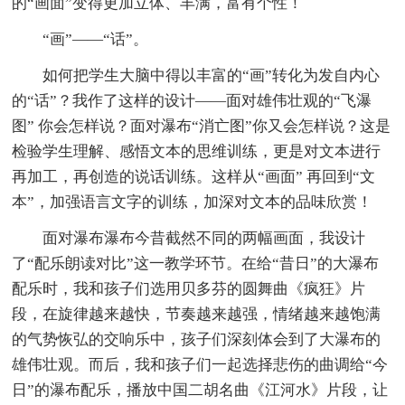
的“画面”变得更加立体、丰满，富有个性！
“画”——“话”。
如何把学生大脑中得以丰富的“画”转化为发自内心
的“话”？我作了这样的设计——面对雄伟壮观的“飞瀑
图” 你会怎样说？面对瀑布“消亡图”你又会怎样说？这是
检验学生理解、感悟文本的思维训练，更是对文本进行
再加工，再创造的说话训练。这样从“画面” 再回到“文
本”，加强语言文字的训练，加深对文本的品味欣赏！
面对瀑布瀑布今昔截然不同的两幅画面，我设计
了“配乐朗读对比”这一教学环节。在给“昔日”的大瀑布
配乐时，我和孩子们选用贝多芬的圆舞曲《疯狂》片
段，在旋律越来越快，节奏越来越强，情绪越来越饱满
的气势恢弘的交响乐中，孩子们深刻体会到了大瀑布的
雄伟壮观。而后，我和孩子们一起选择悲伤的曲调给“今
日”的瀑布配乐，播放中国二胡名曲《江河水》片段，让