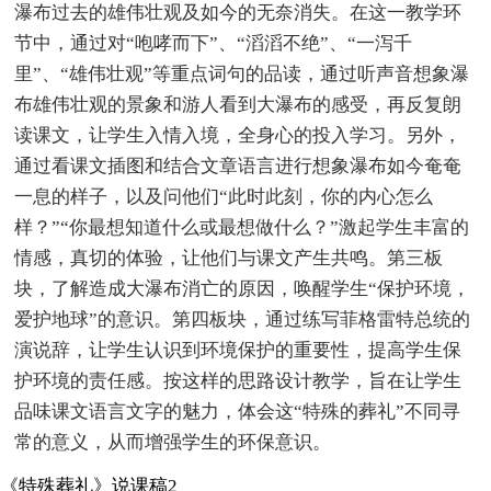
瀑布过去的雄伟壮观及如今的无奈消失。在这一教学环
节中，通过对“咆哮而下”、“滔滔不绝”、“一泻千
里”、“雄伟壮观”等重点词句的品读，通过听声音想象瀑
布雄伟壮观的景象和游人看到大瀑布的感受，再反复朗
读课文，让学生入情入境，全身心的投入学习。另外，
通过看课文插图和结合文章语言进行想象瀑布如今奄奄
一息的样子，以及问他们“此时此刻，你的内心怎么
样？”“你最想知道什么或最想做什么？”激起学生丰富的
情感，真切的体验，让他们与课文产生共鸣。第三板
块，了解造成大瀑布消亡的原因，唤醒学生“保护环境，
爱护地球”的意识。第四板块，通过练写菲格雷特总统的
演说辞，让学生认识到环境保护的重要性，提高学生保
护环境的责任感。按这样的思路设计教学，旨在让学生
品味课文语言文字的魅力，体会这“特殊的葬礼”不同寻
常的意义，从而增强学生的环保意识。
《特殊葬礼》说课稿2