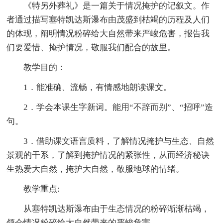
《特另外葬礼》是一篇关于情况掩护的记叙文。作
者通过描写塞特凯达斯瀑布由茂盛到枯竭的历程及人们
的体现，阐明情况粉碎给大自然带来严峻危害，报告我
们要爱惜、掩护情况，敬服我们配合的故里。
教学目的：
1．能准确、流畅，有情感地朗读课文。
2．学会本课生字新词。能用“不辞而别”、“招呼”造
句。
3．借助课文语言质料，了解情况掩护与生态、自然
景观的干系，了解到掩护情况的紧张性，从而经济秘诀
生热爱大自然，掩护大自然，敬服地球的情绪。
教学重点:
从塞特凯达斯瀑布由于生态情况的粉碎渐渐枯竭，
领会情况粉碎给大自然带来的严峻危害。