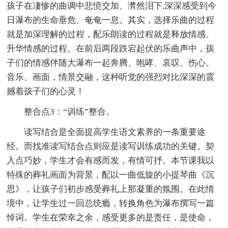
孩子在凄惨的曲调中悲愤交加、潸然泪下,深深感受到今
日瀑布的生命垂危、奄奄一息。其实，选择乐曲的过程
就是加深理解的过程，配乐朗读的过程就是释放情感、
升华情感的过程。在前后两段跌宕起伏的乐曲声中，孩
子们的情感伴随大瀑布一起奔腾、咆哮、哀叹、伤心。
音乐、画面，情景交融，这种听觉的强烈对比深深的震
撼着孩子们的心灵！
整合点3：“训练”整合。
读写结合是全面提高学生语文素养的一条重要途
经。而找准读写结合点则应是读写训练成功的关键。契
入点巧妙，学生才会有感而发，有情可抒。本节课我以
特殊的葬礼画面为背景，配以一曲低旋的小提琴曲《沉
思》，让孩子们初步感受葬礼上那凝重的氛围。在此情
境中，让学生过一回总统瘾，转换角色为瀑布撰写一篇
悼词。学生在荣幸之余，感受更多的是责任，是使命，