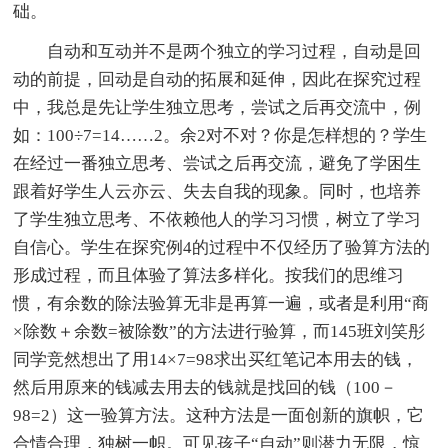
础。
自动和互动并不是两个独立的学习过程，自动是回
动的前提，回动是自动的拓展和延伸，因此在探究过程
中，我总是先让学生独立思考，尝试之后再交流中，例
如：100÷7=14……2。余2对不对？你是怎样想的？学生
在经过一番独立思考、尝试之后再交流，避免了学困生
跟着好学生人云亦云、失去自我的现象。同时，也培养
了学生独立思考、不依赖他人的学习习惯，树立了学习
自信心。学生在探究例4的过程中不仅经历了验算方法的
形成过程，而且体验了算法多样化。按我们的思维习
惯，有余数的除法验算无非是再算一遍，或者是利用“商
×除数＋余数=被除数”的方法进行验算，而145班刘笑彤
同学竞然想出了用14×7=98求出买红笔记本用去的钱，
然后用原来的钱减去用去的钱就是找回的钱（100－
98=2）这一验算方法。这种方法是一面创新的旗帜，它
合情合理，独树一帜。可见孩子“自动”则潜力无限，惊