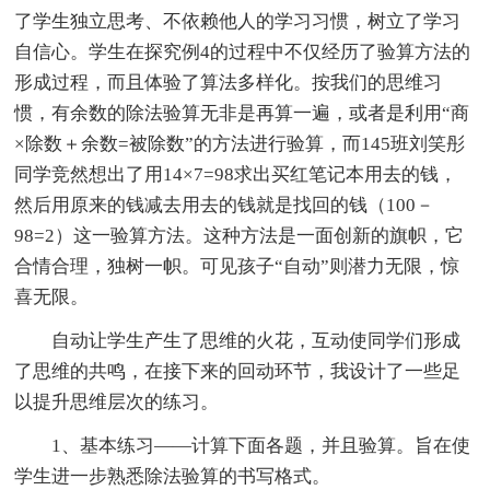
了学生独立思考、不依赖他人的学习习惯，树立了学习
自信心。学生在探究例4的过程中不仅经历了验算方法的
形成过程，而且体验了算法多样化。按我们的思维习
惯，有余数的除法验算无非是再算一遍，或者是利用“商
×除数＋余数=被除数”的方法进行验算，而145班刘笑彤
同学竞然想出了用14×7=98求出买红笔记本用去的钱，
然后用原来的钱减去用去的钱就是找回的钱（100－
98=2）这一验算方法。这种方法是一面创新的旗帜，它
合情合理，独树一帜。可见孩子“自动”则潜力无限，惊
喜无限。
自动让学生产生了思维的火花，互动使同学们形成
了思维的共鸣，在接下来的回动环节，我设计了一些足
以提升思维层次的练习。
1、基本练习——计算下面各题，并且验算。旨在使
学生进一步熟悉除法验算的书写格式。