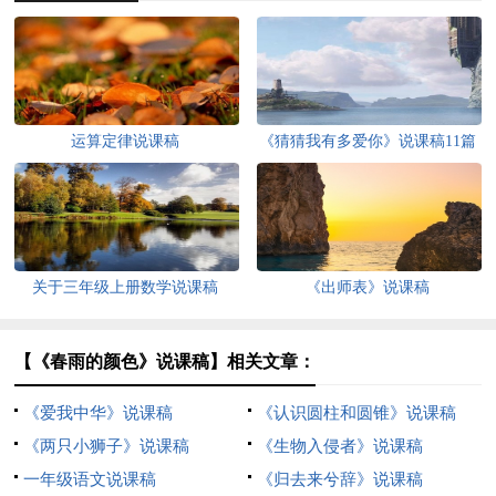
运算定律说课稿
《猜猜我有多爱你》说课稿11篇
关于三年级上册数学说课稿
《出师表》说课稿
【《春雨的颜色》说课稿】相关文章：
《爱我中华》说课稿
《认识圆柱和圆锥》说课稿
《两只小狮子》说课稿
《生物入侵者》说课稿
一年级语文说课稿
《归去来兮辞》说课稿