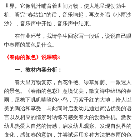
世界。它像乳汁哺育着世间万物，使大地呈现勃勃生
机。听完“春姑娘”的话，音乐响起，再次齐唱《小雨沙
沙》，音乐声中开始，音乐声中结束。
在作业环节，我请学生回家写一段话，说说自己眼
中春雨的颜色是什么。
《春雨的颜色》说课稿3
一、教材内容分析：
春天里万物复苏，百花争艳、绿草如荫、一派迷人
的景色。《春雨的色彩》意境优美，散文诗中绵绵的春
雨，屋檐下叽叽喳喳的小鸟，万紫千红的大地，给人以
美的陶冶和享受，与此同时启发幼儿通过简洁优美的语
言以及相应的情景对话练习感受春天的勃勃生机。激发
幼儿热爱大自然的情感，启发幼儿观察、发现自然界的
变化，感知春的意韵，并尝试运用多种方法把春雨的色