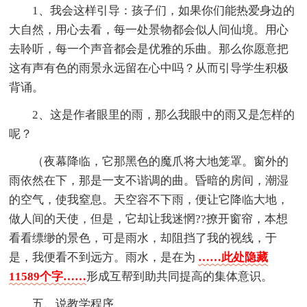
1、我会这样引导：孩子们，如果你们能热爱身边的
大自然，用心去看，每一处景物都会似人间仙境。用心
去聆听，每一个声音都会是优雅的乐曲。那么你愿意把
这有声有色的雨景永远留在心中吗？从而引导学生积极
背诵。
2、这是作者眼里的雨，那么我眼中的雨又是怎样的
呢？
（夜幕降临，它那黑色的魔爪将大地笼罩。窗外的
雨依然在下，那是一支不谐调的曲。昏暗的房间，潮湿
的空气，使我窒息。天空容不下雨，便让它降临大地，
做人间的天使，但是，它却让我迷惘??撩开窗帘，本想
看看缥缈的景色，可是雨水，却阻挡了我的视线，于
是，我便看不到远方。雨水，是在为
……此处隐藏
11589个字……
形成互帮到助共同提高的集体意识。
五、说教学程序