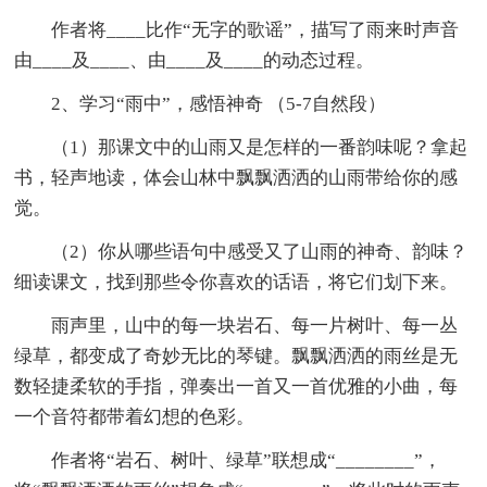
作者将____比作“无字的歌谣”，描写了雨来时声音
由____及____、由____及____的动态过程。
2、学习“雨中”，感悟神奇 （5-7自然段）
（1）那课文中的山雨又是怎样的一番韵味呢？拿起
书，轻声地读，体会山林中飘飘洒洒的山雨带给你的感
觉。
（2）你从哪些语句中感受又了山雨的神奇、韵味？
细读课文，找到那些令你喜欢的话语，将它们划下来。
雨声里，山中的每一块岩石、每一片树叶、每一丛
绿草，都变成了奇妙无比的琴键。飘飘洒洒的雨丝是无
数轻捷柔软的手指，弹奏出一首又一首优雅的小曲，每
一个音符都带着幻想的色彩。
作者将“岩石、树叶、绿草”联想成“________”，