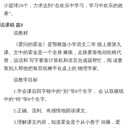
小篮球20个，力求达到“在欢乐中学习，学习中欢乐的效
果”。
说课稿 篇8
说教材
《爱问的霍金》是鄂教版小学语文二年 级上册第九
课。文中的霍金是一个全身 瘫痪，走路要靠电动轮椅代
替，说话和 写字要靠计算机和语言合成器帮忙，阅 读要
靠别人帮他把每页纸摊平在桌上的 物理学家。
说教学目标
1.学会课后田字格中的“别”等8个生字， 会 认双横线
中的“特”等8个生字。
2.正确、流利、有感情地朗读课文。
3.理解课文内容，知道霍金是个从小善于 动脑，爱