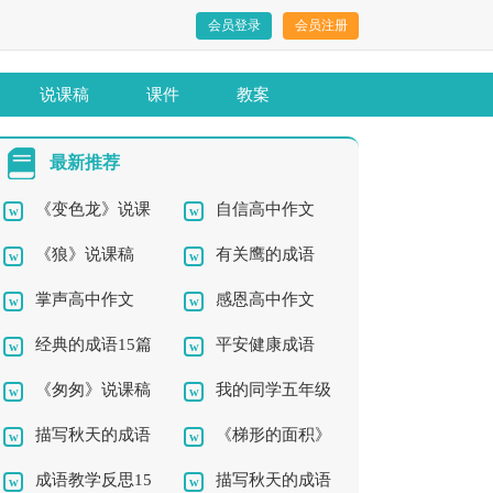
会员登录
会员注册
说课稿
课件
教案
最新推荐
《变色龙》说课
自信高中作文
《狼》说课稿
有关鹰的成语
稿
掌声高中作文
感恩高中作文
经典的成语15篇
平安健康成语
《匆匆》说课稿
我的同学五年级
描写秋天的成语
《梯形的面积》
15篇
作文
成语教学反思15
描写秋天的成语
说课稿