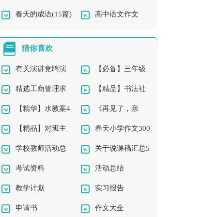
春天的成语(15篇)
高中语文作文
篇
15篇
猜你喜欢
有关演讲竞聘演
【必备】三年级
精选工商管理求
【精品】书法社
讲稿模板集合五篇
的作文300字合集5篇
【精华】水教案4
《再见了，亲
职信3篇
团及活动总结三篇
【精品】对班主
春天小学作文300
篇
人》教学反思
学校教师活动总
关于说课稿汇总5
任的工作计划汇编八
字三篇
考试资料
活动总结
结3篇
篇
篇
教学计划
实习报告
申请书
作文大全