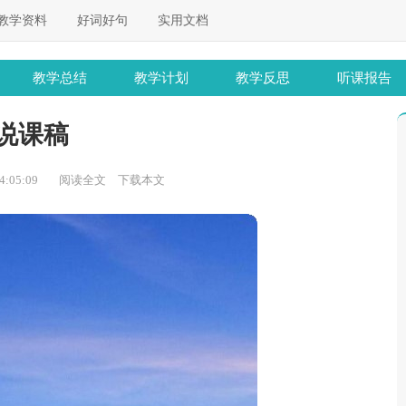
教学资料
好词好句
实用文档
教学总结
教学计划
教学反思
听课报告
说课稿
:05:09
阅读全文
下载本文