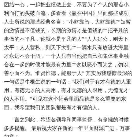
团结一心，一起把业绩做上去，不要为了个人的那点小
利而打的头破血流，多看看《赢在中国》里面那些成功
人士所说的那些经典名言：“小财靠智，大财靠德”“短暂
的激情是不值钱的，长期的激情才是值钱的”“把平凡的
事做的不平凡，你就不是平凡的人”“人人好公，则天下
太平；人人营私，则天下大乱”“一滴水只有放进大海里
才永远不会干涸，一个人只有当他把自己和集体事业融
合在一起的时候才能最有力量”“勿以恶小而为之，勿以
善小而不为。惟贤惟德，能服于人” 其实另我感慷最深的
一句话是牛根生说的一句话：“我们对于有才有德的人重
用，有德无才的人高用，有才无德的人限用，无德无才
的人不用。”可见在这个社会里面品德是多么重要的东
西，我希望我们的团队都是有才有德的人。
言之到此，希望各领导和同事监督，有偷懒的时候
多多提醒。 最后祝大家在新的一年里面财源广进，万事
如意！