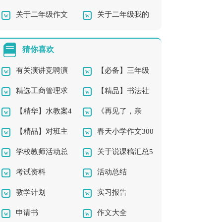
关于二年级作文
关于二年级我的
级作文集锦六篇
文300字集合6篇
300字汇编7篇
作文三篇
猜你喜欢
有关演讲竞聘演
【必备】三年级
精选工商管理求
【精品】书法社
讲稿模板集合五篇
的作文300字合集5篇
【精华】水教案4
《再见了，亲
职信3篇
团及活动总结三篇
【精品】对班主
春天小学作文300
篇
人》教学反思
学校教师活动总
关于说课稿汇总5
任的工作计划汇编八
字三篇
考试资料
活动总结
结3篇
篇
篇
教学计划
实习报告
申请书
作文大全