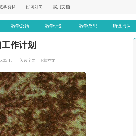
教学资料
好词好句
实用文档
教学总结
教学计划
教学反思
听课报告
习工作计划
:35:15
阅读全文
下载本文