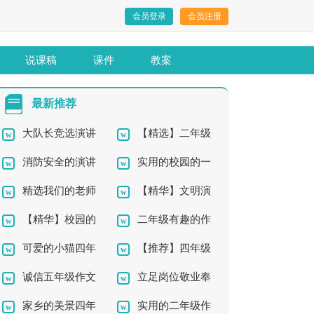
会员登录
会员注册
说课稿
课件
教案
最新推荐
大队长竞选演讲
【精选】二年级
消防安全的演讲
实用的校园的一
稿15篇
西瓜作文300字三篇
精选我们的老师
【精华】文明演
稿
角四年级作文汇编10
【精华】校园的
二年级有趣的作
四年级作文集合8篇
讲稿模板集锦五篇
篇
可爱的小猫四年
【推荐】四年级
一角四年级作文汇编5
文锦集7篇
诚信五年级作文
立足岗位敬业奉
级作文集合五篇
语文作文四篇
篇
家乡的美景四年
实用的二年级作
献演讲稿