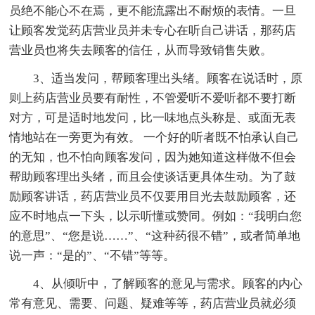
员绝不能心不在焉，更不能流露出不耐烦的表情。一旦
让顾客发觉药店营业员并未专心在听自己讲话，那药店
营业员也将失去顾客的信任，从而导致销售失败。
3、适当发问，帮顾客理出头绪。顾客在说话时，原
则上药店营业员要有耐性，不管爱听不爱听都不要打断
对方，可是适时地发问，比一味地点头称是、或面无表
情地站在一旁更为有效。 一个好的听者既不怕承认自己
的无知，也不怕向顾客发问，因为她知道这样做不但会
帮助顾客理出头绪，而且会使谈话更具体生动。为了鼓
励顾客讲话，药店营业员不仅要用目光去鼓励顾客，还
应不时地点一下头，以示听懂或赞同。例如：“我明白您
的意思”、“您是说……”、“这种药很不错”，或者简单地
说一声：“是的”、“不错”等等。
4、从倾听中，了解顾客的意见与需求。顾客的内心
常有意见、需要、问题、疑难等等，药店营业员就必须