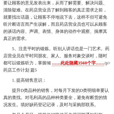
要让顾客的意见发表出来，从而了解需要、解决问题、
清除疑难。在药店营业员了解到顾客的真正需求之前，
就要找出话题，让顾客不停地说下去，这样不但可避免
听片断语言而产生误解，而且药店营业员也可以从顾客
的谈话内容、声调、表情、身体的动作中观察、揣摩其
真正的需求。
5、注意平时的锻炼。听别人讲话也是一门艺术。药
店营业员在平时同朋友、家人、服务对象交谈时，随时
都可以锻炼听力，掌握倾
……此处隐藏3560个字……
/p>
药店工作计划 篇5
1. 提高销售意识：
提升D类品种的销售，对每月下发的D类明细单要认
真的查找。对毛利高的品种种类要全，避免有断货的情
况发生。填好缺药登记记录，及时与采购部联系。