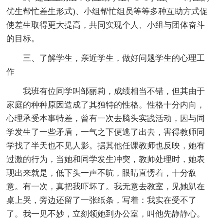
优生帮忙差生形式)、小组帮忙组员等等多种互助方式促
使差生取得更大提高，共同实现个人、小组与团体奋斗
的目标。
三、了解学生，亲近学生，做好问题学生的心理工
作
我班有位同学叫邹丽莉，成绩相当不错，但其由于
家庭的种种原因造成了其独特的性格。性格十分内向，
心理承受本事特差，曾有一次去腾头实践活动，因与同
学发生了一些矛盾，一气之下便逃了出去，害得教师同
学找了半天也不见人影。据其他任课教师也反映，她有
过激的行为，当她和同学发生冲突，教师处理时，她表
现出来就是，低下头一声不吭，眼睛直愣着，十分敌
意。有一次，真把我吓坏了。我无意去教室，见她趴在
桌上哭，旁边还留了一张纸条，写着：我实在受不了
了。我一见不妙，立刻领她到办公室，叫他先静静心。