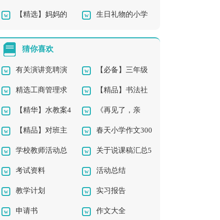
【精选】妈妈的
生日礼物的小学
成长的作文4篇
作文锦集十篇
手四年级作文集锦8篇
作文
猜你喜欢
有关演讲竞聘演
【必备】三年级
精选工商管理求
【精品】书法社
讲稿模板集合五篇
的作文300字合集5篇
【精华】水教案4
《再见了，亲
职信3篇
团及活动总结三篇
【精品】对班主
春天小学作文300
篇
人》教学反思
学校教师活动总
关于说课稿汇总5
任的工作计划汇编八
字三篇
考试资料
活动总结
结3篇
篇
篇
教学计划
实习报告
申请书
作文大全