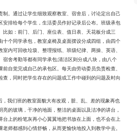
责制。通过让学生细致观察教室、宿舍后，讨论定出自己
区安排给每个学生，生活委员作好记录后公布。班级承包
。比如：前门、后门、座位表、值日表、天花板分成三
由十个同学承包，教室桌椅及桌面摆设分成四组，由四个
教室内可回收垃圾、整理报纸、班级纪律、两操、英语、
、宿舍考勤等都有同学承包;清洁区则分成八块，由八个
课前自觉完成自己的承包区。每天由劳动委员负责检查、
检查，同时把学生存在的问题或工作中碰到的问题及时向
。
以后，我们班的教室面貌大有改观，脏、乱、差的现象再也
明亮的玻璃，干净的地面，整洁的桌面以及洁净的讲台，
讲台上的粉笔灰再小心翼翼地把书放在上面，也不会在上
课老师都感到心情舒畅，从而更愉快地投入到教学中去。