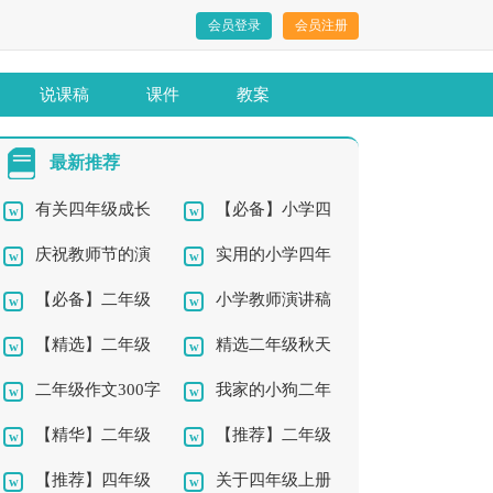
会员登录
会员注册
说课稿
课件
教案
最新推荐
有关四年级成长
【必备】小学四
庆祝教师节的演
实用的小学四年
的作文3篇
年级作文汇总6篇
【必备】二年级
小学教师演讲稿
讲稿
级秋天作文300字3篇
【精选】二年级
精选二年级秋天
作文300字汇总7篇
15篇
二年级作文300字
我家的小狗二年
钓鱼作文锦集7篇
作文300字四篇
【精华】二年级
【推荐】二年级
汇编8篇
级作文300字集锦九篇
【推荐】四年级
关于四年级上册
的六一作文合集10篇
作文300字集合8篇