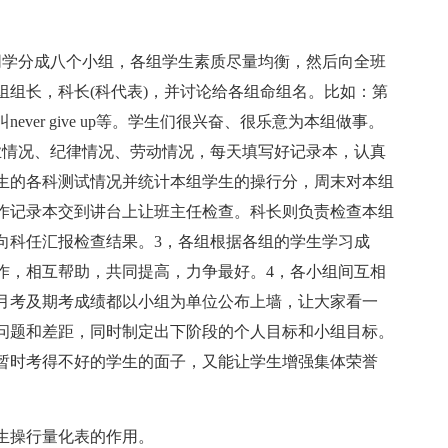
。
同学分成八个小组，各组学生素质尽量均衡，然后向全班
组长，科长(科代表)，并讨论给各组命组名。比如：第
ver give up等。学生们很兴奋、很乐意为本组做事。
业情况、纪律情况、劳动情况，每天填写好记录本，认真
生的各科测试情况并统计本组学生的操行分，周末对本组
作记录本交到讲台上让班主任检查。科长则负责检查本组
向科任汇报检查结果。3，各组根据各组的学生学习成
作，相互帮助，共同提高，力争最好。4，各小组间互相
月考及期考成绩都以小组为单位公布上墙，让大家看一
问题和差距，同时制定出下阶段的个人目标和小组目标。
暂时考得不好的学生的面子，又能让学生增强集体荣誉
生操行量化表的作用。