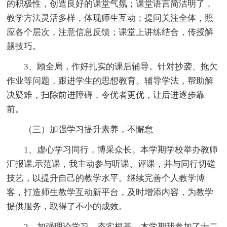
的积极性，创造良好的课堂气氛；课堂语言简洁明了，
教学方法灵活多样，体现师生互动；提问关注全体，照
应各个层次，注意信息反馈；课堂上讲练结合，传授解
题技巧。
3、顾全局，作好扎实的课后辅导。针对抄袭、拖欠
作业等问题，跟进学生的
思想教育。辅导学法，帮助解
决疑难，扫除前进障碍，令优者更优，让后进逐步靠
前。
（三）加强学习提升素养，不懈怠
1、虚心学习同行，博采众长。本学期学校举办教师
汇报课,示范课，我主动参与听课、评课，并与同行切磋
技艺，以提升自己的教学水平。继续完善个人教学博
客，打造师生教学互动新平台，及时增添内容，为教学
提供服务，取得了不小的成效。
2、加强理论学习，夯实根基。本学期我参加了十二