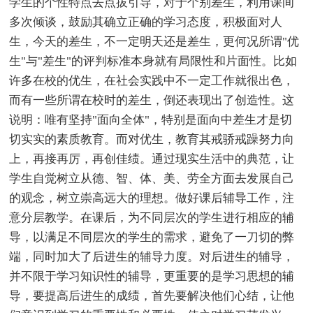
学生的个性特点去点拔引导，对于个别差生，利用课间
多次倾谈，鼓励其确立正确的学习态度，积极面对人
生，今天的差生，不一定明天还是差生，更何况所谓"优
生"与"差生"的评判标准本身就有局限性和片面性。比如
许多在校的优生，在社会实践中不一定工作就很出色，
而有一些所谓在校时的差生，倒还表现出了创造性。这
说明：唯有坚持"面向全体"，特别是面向中差生才是切
切实实的素质教育。而对优生，教育其戒骄戒躁努力向
上，再接再厉，再创佳绩。通过现实生活中的典范，让
学生自觉树立从德、智、体、美、劳全方面去发展自己
的观念，树立崇高远大的理想。做好课后辅导工作，注
意分层教学。在课后，为不同层次的学生进行相应的辅
导，以满足不同层次的学生的需求，避免了一刀切的弊
端，同时加大了后进生的辅导力度。对后进生的辅导，
并不限于学习知识性的辅导，更重要的是学习思想的辅
导，要提高后进生的成绩，首先要解决他们心结，让他