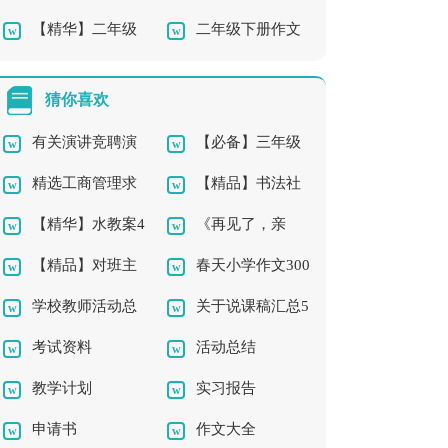
【精华】二年级
二年级下册作文
年级作文300字六篇
二年级作文300字合集
作文300字汇总7篇
汇编6篇
九篇
猜你喜欢
有关演讲竞聘演
【必备】三年级
精选工商管理求
【精品】书法社
讲稿模板集合五篇
的作文300字合集5篇
【精华】水教案4
《再见了，亲
职信3篇
团及活动总结三篇
【精品】对班主
春天小学作文300
篇
人》教学反思
学校教师活动总
关于说课稿汇总5
任的工作计划汇编八
字三篇
考试资料
活动总结
结3篇
篇
篇
教学计划
实习报告
申请书
作文大全