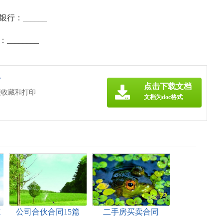
______
_____
》
点击下载文档
便收藏和打印
文档为doc格式
范
公司合伙合同15篇
二手房买卖合同