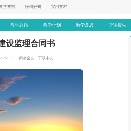
教学资料
好词好句
实用文档
教学总结
教学计划
教学反思
听课报告
建设监理合同书
:25:11
阅读全文
下载本文