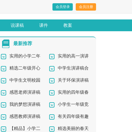
会员登录
会员注册
说课稿
课件
教案
最新推荐
实用的小学二年
实用的高一演讲
精选二年级开心
中学生演讲稿合
级小狗的作文4篇
稿合集九篇
中学生文明校园
关于环保演讲稿
的作文汇总10篇
集6篇
感恩老师演讲稿
实用的四年级春
演讲稿
模板锦集七篇
我的梦想演讲稿
小学生一年级竞
15篇
节的作文汇总六篇
感恩教师演讲稿
有关四年级有趣
15篇
选班干部演讲稿
【精品】小学二
精选美丽的春天
的作文7篇