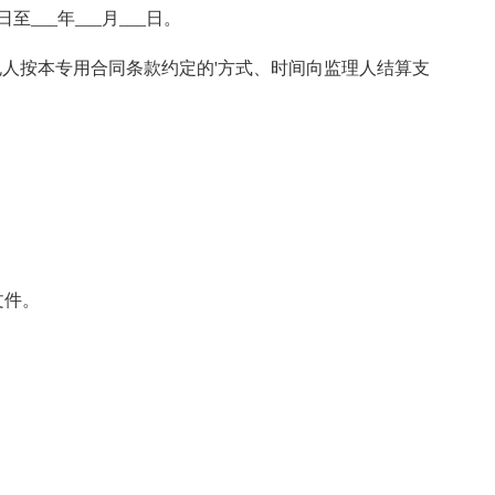
至___年___月___日。
,由发包人按本专用合同条款约定的'方式、时间向监理人结算支
。
文件。