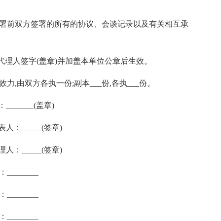
签署前双方签署的所有的协议、会谈记录以及有关相互承
理人签字(盖章)并加盖本单位公章后生效。
,由双方各执一份;副本___份,各执___份。
_____(盖章)
：_____(签章)
：_____(签章)
_____
_____
_____