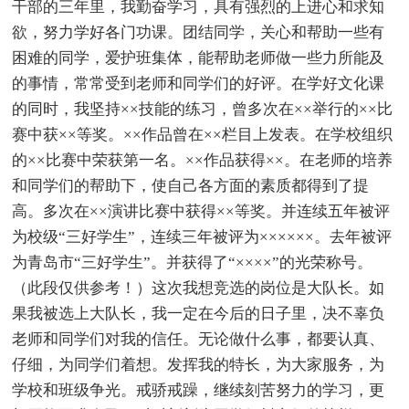
干部的三年里，我勤奋学习，具有强烈的上进心和求知
欲，努力学好各门功课。团结同学，关心和帮助一些有
困难的同学，爱护班集体，能帮助老师做一些力所能及
的事情，常常受到老师和同学们的好评。在学好文化课
的同时，我坚持××技能的练习，曾多次在××举行的××比
赛中获××等奖。××作品曾在××栏目上发表。在学校组织
的××比赛中荣获第一名。××作品获得××。在老师的培养
和同学们的帮助下，使自己各方面的素质都得到了提
高。多次在××演讲比赛中获得××等奖。并连续五年被评
为校级“三好学生”，连续三年被评为××××××。去年被评
为青岛市“三好学生”。并获得了“××××”的光荣称号。
（此段仅供参考！）这次我想竞选的岗位是大队长。如
果我被选上大队长，我一定在今后的日子里，决不辜负
老师和同学们对我的信任。无论做什么事，都要认真、
仔细，为同学们着想。发挥我的特长，为大家服务，为
学校和班级争光。戒骄戒躁，继续刻苦努力的学习，更