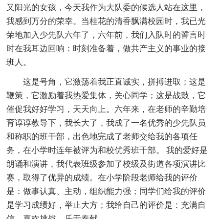
又阳光的女孩，今天我作为大队委的候选人站在这里，
我感到万分的荣幸。当桂花的清香飘满校园时，我已光
荣地加入少先队六年了，六年前，我们入队时的誓言时
时在我耳边回响：时刻准备着，做共产主义的事业的接
班人。
这是号角，它激荡着我正直诚实，拼搏进取；这是
鞭策，它激励着我热爱集体，关心同学；这是战鼓，它
催促我好好学习，天天向上。六年来，在老师的辛勤培
育谆谆教导下，我长大了，我成了一名优秀的少先队员
和称职的班干部，出色地完成了老师交给我的各项任
务，在小学时连年被评为和校优秀班干部。 我的爱好是
朗诵和演讲，我代表班级参加了校级及街道各项演讲比
赛，取得了优异的成绩。在小学阶段老师给我的评价
是：做事认真、主动，组织能力强；同学们给我的评价
是学习成绩好，举止大方；我给自己的评价是：充满自
信，喜欢挑战，乐于奉献。