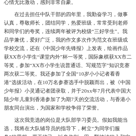
心情无比激动，感到非常自豪。
在过去担任中队干部的四年里，我勤奋学习，做事
认真，尊敬师长，团结同学，热爱班级，常常受到老师
和同学们的夸奖，连续两年被评为校级“三好学生”。我
品学兼优，爱好广泛，我的作文多次作为范文在班级或
学校交流，还在《中国少年先锋报》上发表，绘画作品
获XX市小学生“课堂内外”杯一等奖，国际象棋获XX市二
等奖，参加“XX市小学生说普通话、写规范字”知识竞赛
两次获二等奖。我还参加了全国“10岁小小记者看香
港”选拔活动，在10万名参赛选手中脱颖而出，被《中国
少年报》小灵通记者团录取，并于20xx年7月代表中国大
陆少年儿童到香港参加了为期7天的交流活动，与香港小
朋友同台演出，为国家和学校争得了荣誉。
这次我竞选的岗位是大队部学习委员。假如我能当
选，我将在大队辅导员的指导下，树立“为同学们服