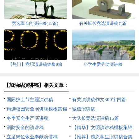
竞选班长的演讲稿(15篇)
有关班长竞选演讲稿九篇
【热门】竞职演讲稿锦集9篇
小学生爱劳动演讲稿
【加油站演讲稿】相关文章：
国际护士节主题演讲稿
有关演讲稿作文300字四篇
精选校园安全演讲稿模板集锦
诚信演讲稿
4篇
冬季安全生产演讲稿
大队长竞选演讲稿15篇
消防安全的演讲稿
【精华】文明演讲稿模板集锦
立足岗位敬业奉献演讲稿
五篇
【推荐】感恩学生演讲稿合集