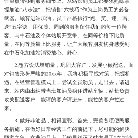
作重点转移到服务细节上。从站长到员工都要求熟练掌
握加油“八步法”，把销售“六技巧”作为上岗员工的必备
武器。顾客进站加油，员工严格执行“跑、笑、迎、唱、
送”五字诀。用优质、周到的服务留住我们的每一位顾
客。与中石油及个体站展开竞争。在同等价格下比质
量，在同等质量上比服务，让广大顾客朋友切身感受到
在中石化加油站消费放心、舒心。
2.想方设法增销量，巩固大客户，发展小额配送。面
对销售形势严峻的20xx年，我将积极寻找对策，把握机
遇。在经营管理模式上，尝试全员动员，走出去，请进
来。站内由出纳带当班加油员稳住进站车辆，站长负责
攻关配送客户。能请的客户请进来，能拉的客户拉过
来。
3. 做好非油品，相得宜彰。首先，完善各项便民服
务措施，在做好日常经营工作的前提下，尽可能的解决
顾客之急。在非油品上，我较早纠正了站内员工“在加油