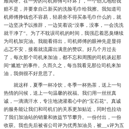
难闻呀。在一旁的司机师傅可吓坏了，一个劲儿地给我
赔不是，并要拿自己新买的洗脸毛巾给我擦。我知道司
机师傅挣钱也不容易，轻易舍不得买条毛巾什么的，就
一边坚决予以推辞，一边笑着说“没事，没事，一会洗洗
就干净了”。为了不耽误司机的时间，我强忍着恶臭继续
为司机加完油。我能看得出，司机师傅的眼神先是显得
忐忑不安，接着就流露出满意的赞叹。好几个月过去
了，每次那个司机来加油，都不忘和周围的司机谈起那
间“尴尬”的事件。久而久之，每当我看见那位司机来加
油，我倒很不好意思了。
就这样，夏季一杯冷饮，冬季一杯热茶，送上一句
热情的问候，送上一句温馨的祝福。我们用一丝丝真
诚，一滴滴汗水，专注地浇灌着心中的“宝石花”。真诚
的服务能让我们和司机们的关系更加贴近，同时也拉动
了我们加油站的销量和效益节节攀升。一份付出，一份
收获。我也先后被省公司评为优秀加油员，被__x评为五