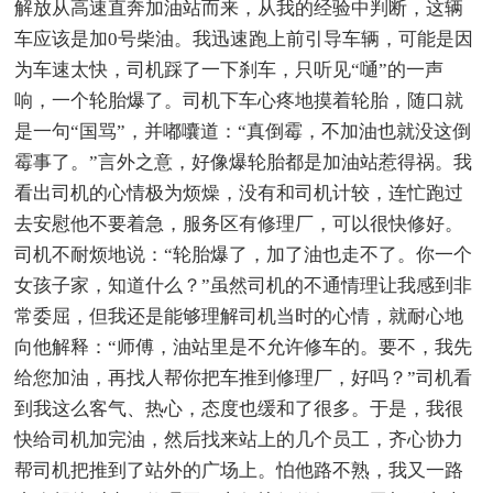
解放从高速直奔加油站而来，从我的经验中判断，这辆
车应该是加0号柴油。我迅速跑上前引导车辆，可能是因
为车速太快，司机踩了一下刹车，只听见“嗵”的一声
响，一个轮胎爆了。司机下车心疼地摸着轮胎，随口就
是一句“国骂”，并嘟囔道：“真倒霉，不加油也就没这倒
霉事了。”言外之意，好像爆轮胎都是加油站惹得祸。我
看出司机的心情极为烦燥，没有和司机计较，连忙跑过
去安慰他不要着急，服务区有修理厂，可以很快修好。
司机不耐烦地说：“轮胎爆了，加了油也走不了。你一个
女孩子家，知道什么？”虽然司机的不通情理让我感到非
常委屈，但我还是能够理解司机当时的心情，就耐心地
向他解释：“师傅，油站里是不允许修车的。要不，我先
给您加油，再找人帮你把车推到修理厂，好吗？”司机看
到我这么客气、热心，态度也缓和了很多。于是，我很
快给司机加完油，然后找来站上的几个员工，齐心协力
帮司机把推到了站外的广场上。怕他路不熟，我又一路