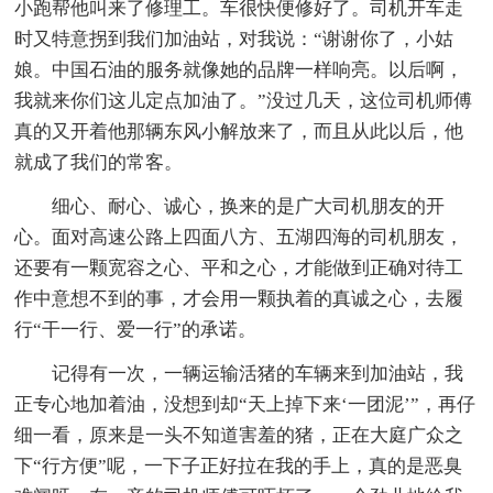
小跑帮他叫来了修理工。车很快便修好了。司机开车走
时又特意拐到我们加油站，对我说：“谢谢你了，小姑
娘。中国石油的服务就像她的品牌一样响亮。以后啊，
我就来你们这儿定点加油了。”没过几天，这位司机师傅
真的又开着他那辆东风小解放来了，而且从此以后，他
就成了我们的常客。
细心、耐心、诚心，换来的是广大司机朋友的开
心。面对高速公路上四面八方、五湖四海的司机朋友，
还要有一颗宽容之心、平和之心，才能做到正确对待工
作中意想不到的事，才会用一颗执着的真诚之心，去履
行“干一行、爱一行”的承诺。
记得有一次，一辆运输活猪的车辆来到加油站，我
正专心地加着油，没想到却“天上掉下来‘一团泥’”，再仔
细一看，原来是一头不知道害羞的猪，正在大庭广众之
下“行方便”呢，一下子正好拉在我的手上，真的是恶臭