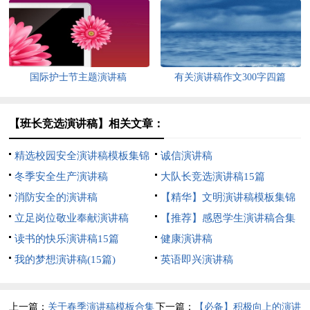
国际护士节主题演讲稿
有关演讲稿作文300字四篇
【班长竞选演讲稿】相关文章：
精选校园安全演讲稿模板集锦
诚信演讲稿
4篇
冬季安全生产演讲稿
大队长竞选演讲稿15篇
消防安全的演讲稿
【精华】文明演讲稿模板集锦
立足岗位敬业奉献演讲稿
五篇
【推荐】感恩学生演讲稿合集
读书的快乐演讲稿15篇
七篇
健康演讲稿
我的梦想演讲稿(15篇)
英语即兴演讲稿
上一篇：
关于春季演讲稿模板合集
下一篇：
【必备】积极向上的演讲