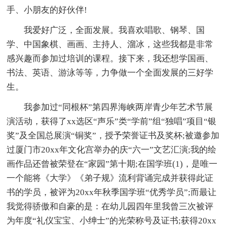
手、小朋友的好伙伴!
我爱好广泛，全面发展。我喜欢唱歌、钢琴、国
学、中国象棋、画画、主持人、溜冰，这些我都是非常
感兴趣而参加过培训的课程。接下来，我还想学国画、
书法、英语、游泳等等，力争做一个全面发展的三好学
生。
我参加过“同根杯”第四界海峡两岸青少年艺术节展
演活动，获得了xx选区“声乐”类“学前”组“独唱”项目“银
奖”及全国总展演“铜奖”，授予荣誉证书及奖杯;被邀参加
过厦门市20xx年文化宫举办的庆“六一”文艺汇演;我的绘
画作品还曾被荣登在“家园”第十期;在国学班(1)，是唯一
一个能将《大学》《弟子规》流利背诵完成并获得此证
书的学员，被评为20xx年秋季国学班“优秀学员”;而最让
我觉得骄傲和自豪的是：在幼儿园四年里我曾三次被评
为年度“礼仪宝宝、小绅士”的光荣称号及证书;获得20xx