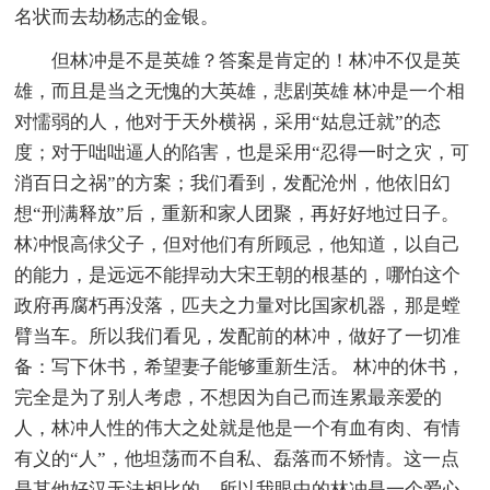
名状而去劫杨志的金银。
但林冲是不是英雄？答案是肯定的！林冲不仅是英
雄，而且是当之无愧的大英雄，悲剧英雄 林冲是一个相
对懦弱的人，他对于天外横祸，采用“姑息迁就”的态
度；对于咄咄逼人的陷害，也是采用“忍得一时之灾，可
消百日之祸”的方案；我们看到，发配沧州，他依旧幻
想“刑满释放”后，重新和家人团聚，再好好地过日子。
林冲恨高俅父子，但对他们有所顾忌，他知道，以自己
的能力，是远远不能捍动大宋王朝的根基的，哪怕这个
政府再腐朽再没落，匹夫之力量对比国家机器，那是螳
臂当车。所以我们看见，发配前的林冲，做好了一切准
备：写下休书，希望妻子能够重新生活。 林冲的休书，
完全是为了别人考虑，不想因为自己而连累最亲爱的
人，林冲人性的伟大之处就是他是一个有血有肉、有情
有义的“人”，他坦荡而不自私、磊落而不矫情。这一点
是其他好汉无法相比的。所以我眼中的林冲是一个爱心