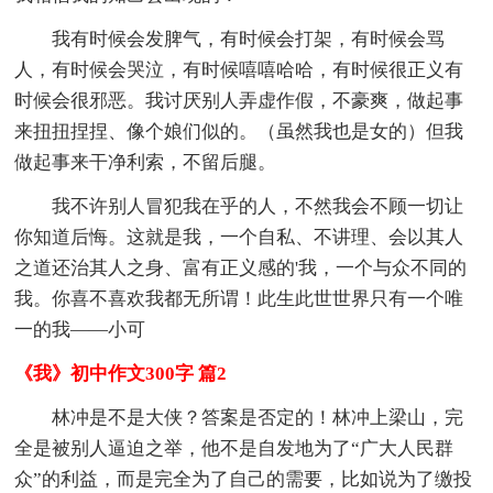
我有时候会发脾气，有时候会打架，有时候会骂
人，有时候会哭泣，有时候嘻嘻哈哈，有时候很正义有
时候会很邪恶。我讨厌别人弄虚作假，不豪爽，做起事
来扭扭捏捏、像个娘们似的。（虽然我也是女的）但我
做起事来干净利索，不留后腿。
我不许别人冒犯我在乎的人，不然我会不顾一切让
你知道后悔。这就是我，一个自私、不讲理、会以其人
之道还治其人之身、富有正义感的'我，一个与众不同的
我。你喜不喜欢我都无所谓！此生此世世界只有一个唯
一的我——小可
《我》初中作文300字 篇2
林冲是不是大侠？答案是否定的！林冲上梁山，完
全是被别人逼迫之举，他不是自发地为了“广大人民群
众”的利益，而是完全为了自己的需要，比如说为了缴投