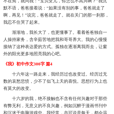
不在焉，就问我：“宝贝女儿，你怎么不高兴啊？”我沉
默不语，爸爸接着说：“如果没有别的事，爸爸就走了
啊，再见！”说完，爸爸就走了。就在关门的那一刹那，
我忍不住哭了起来。
渐渐地，我长大了，也更懂事了。看着爸爸独自一
人操持家务，含辛茹苦地把我和哥哥养大。我的心慢慢
接纳了这种表达爱的方式。孤独在逐渐离我而去，让窗
外的阳光更多地照亮我的心吧。
《我》初中作文300字 篇4
十六年这一路走来，我经历过也改变过。经历过无
数的哀愁悲愤，少不了似飞上天的喜悦。思想行为上也
有莫大的改变。
十六岁的我，绝不接触也不含有任何兴趣对于那些
有弊无利，无意义的不良兴趣，例如沉醉于漫画书刊中
和沉迷于电脑游戏中。我经常，亦可说是每天，都会温