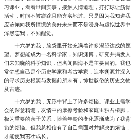
习课业，看看世间实事，接触人情道理，打打球让筋骨
活动，时间不被蹉跎且能充实地过。只是因为我知道我
应该倾向我所憧憬的美好未来而不是浸身与虚拟世界中
浑然忘我，不知醒觉。
十六岁的我，脑袋里开始充满着许多渴望达成的愿
望。梦想能成为一名科学家，知识渊博，研究并揭发人
们未知晓的科学知识，但名闻四海不是主要目的。我也
常梦想自己是个历史学家和考古学家，追本朔源并深入
的寻求历史根源与发掘前所未有，惊世骇俗的历史文物
及古迹。
十六岁的我，无形中背上了许多烦恼。课业上需学
会的深意精髓，友情中的摩擦考验和家庭里独占樁脚，
极为重要的亲子关系，随着年龄的变化逐渐成为了我背
负的烦恼。但我总相信有了自己需面对并解决的烦恼，
才能使我茁壮成长。