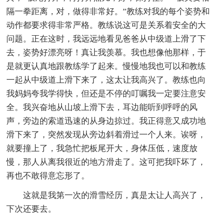
隔一拳距离，对，做得非常好。”教练对我的每个姿势和
动作都要求得非常严格。教练说这可是关系着安全的大
问题。正在这时，我远远地看见爸爸从中级道上滑了下
去，姿势好漂亮呀！真让我羡慕。我也想像他那样，于
是就更认真地跟教练学了起来。慢慢地我也可以和教练
一起从中级道上滑下来了，这太让我高兴了。教练也向
我妈妈夸我学得快，但还是不停的叮嘱我一定要注意安
全。我兴奋地从山坡上滑下去，耳边能听到呼呼的风
声，旁边的索道迅速的从身边掠过。我正得意又成功地
滑下来了，突然发现从旁边斜着滑过一个人来。诶呀，
就要撞上了，我急忙把板尾开大，身体压低，速度放
慢，那人从离我很近的地方滑走了。这可把我吓坏了，
再也不敢得意忘形了。
这就是我第一次的滑雪经历，真是太让人高兴了，
下次还要去。