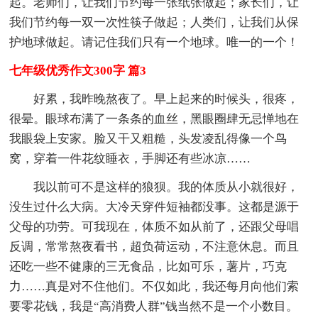
起。老师们，让我们节约每一张纸张做起；家长们，让
我们节约每一双一次性筷子做起；人类们，让我们从保
护地球做起。请记住我们只有一个地球。唯一的一个！
七年级优秀作文300字 篇3
好累，我昨晚熬夜了。早上起来的时候头，很疼，
很晕。眼球布满了一条条的血丝，黑眼圈肆无忌惮地在
我眼袋上安家。脸又干又粗糙，头发凌乱得像一个鸟
窝，穿着一件花纹睡衣，手脚还有些冰凉……
我以前可不是这样的狼狈。我的体质从小就很好，
没生过什么大病。大冷天穿件短袖都没事。这都是源于
父母的功劳。可我现在，体质不如从前了，还跟父母唱
反调，常常熬夜看书，超负荷运动，不注意休息。而且
还吃一些不健康的三无食品，比如可乐，薯片，巧克
力……真是对不住他们。不仅如此，我还每月向他们索
要零花钱，我是“高消费人群”钱当然不是一个小数目。