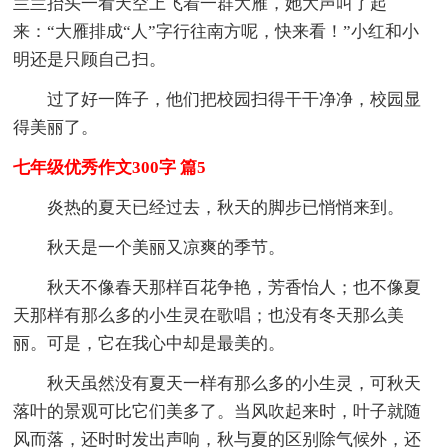
兰兰抬头一看天空上飞着一群大雁，她大声叫了起
来：“大雁排成“人”字行往南方呢，快来看！”小红和小
明还是只顾自己扫。
过了好一阵子，他们把校园扫得干干净净，校园显
得美丽了。
七年级优秀作文300字 篇5
炎热的夏天已经过去，秋天的脚步已悄悄来到。
秋天是一个美丽又凉爽的季节。
秋天不像春天那样百花争艳，芳香怡人；也不像夏
天那样有那么多的小生灵在歌唱；也没有冬天那么美
丽。可是，它在我心中却是最美的。
秋天虽然没有夏天一样有那么多的小生灵，可秋天
落叶的景观可比它们美多了。当风吹起来时，叶子就随
风而落，还时时发出声响，秋与夏的区别除气候外，还