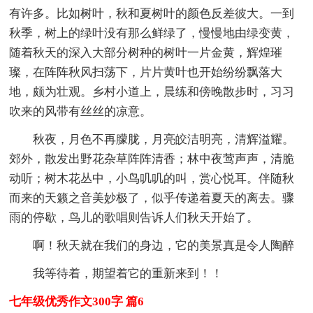
有许多。比如树叶，秋和夏树叶的颜色反差彼大。一到
秋季，树上的绿叶没有那么鲜绿了，慢慢地由绿变黄，
随着秋天的深入大部分树种的树叶一片金黄，辉煌璀
璨，在阵阵秋风扫荡下，片片黄叶也开始纷纷飘落大
地，颇为壮观。乡村小道上，晨练和傍晚散步时，习习
吹来的风带有丝丝的凉意。
秋夜，月色不再朦胧，月亮皎洁明亮，清辉溢耀。
郊外，散发出野花杂草阵阵清香；林中夜莺声声，清脆
动听；树木花丛中，小鸟叽叽的叫，赏心悦耳。伴随秋
而来的天籁之音美妙极了，似乎传递着夏天的离去。骤
雨的停歇，鸟儿的歌唱则告诉人们秋天开始了。
啊！秋天就在我们的身边，它的美景真是令人陶醉
我等待着，期望着它的重新来到！！
七年级优秀作文300字 篇6