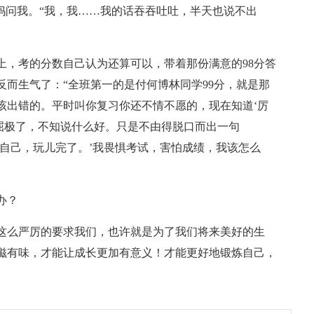
妈问我。“我，我……我的话吞吞吐吐，半天也说不出
上，考的分数自己认为还算可以，带着那份满意的98分答
而生气了：“全班第一的是付何博林同学99分，就是那
该出错的。平时叫你复习你还不情不愿的，现在知道‘厉
委屈极了，不知说什么好。只是不由得脱口而出一句
自己，玩儿完了。’我畏惧考试，害怕成绩，我该怎么
办？
这么严厉的要求我们，也许就是为了我们将来美好的生
滋有味，才能让成长更加有意义！才能更好地锻炼自己，