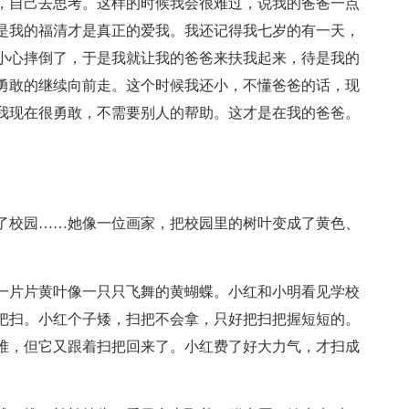
，自己去思考。这样的时候我会很难过，说我的爸爸一点
是我的福清才是真正的爱我。我还记得我七岁的有一天，
小心摔倒了，于是我就让我的爸爸来扶我起来，待是我的
勇敢的继续向前走。这个时候我还小，不懂爸爸的话，现
我现在很勇敢，不需要别人的帮助。这才是在我的爸爸。
了校园……她像一位画家，把校园里的树叶变成了黄色、
一片片黄叶像一只只飞舞的黄蝴蝶。小红和小明看见学校
把扫。小红个子矮，扫把不会拿，只好把扫把握短短的。
堆，但它又跟着扫把回来了。小红费了好大力气，才扫成