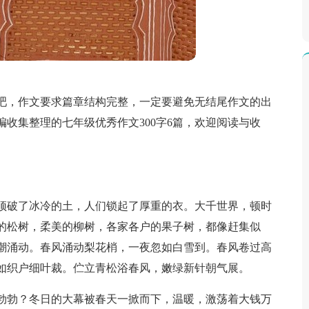
吧，作文要求篇章结构完整，一定要避免无结尾作文的出
收集整理的七年级优秀作文300字6篇，欢迎阅读与收
顶破了冰冷的土，人们锁起了厚重的衣。大千世界，顿时
的松树，柔美的柳树，各家各户的果子树，都像赶集似
潮涌动。春风涌动梨花梢，一夜忽如白雪到。春风卷过高
如织户细叶裁。伫立青松浴春风，嫩绿新针朝气展。
勃勃？冬日的大幕被春天一掀而下，温暖，激荡着大钱万