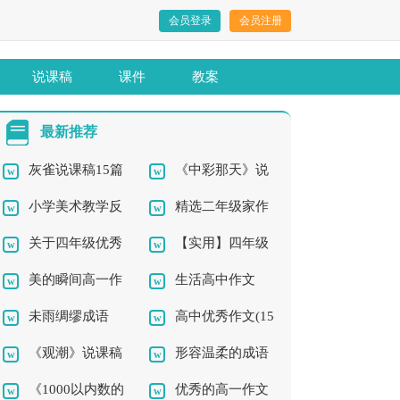
会员登录
会员注册
说课稿
课件
教案
最新推荐
灰雀说课稿15篇
《中彩那天》说
小学美术教学反
精选二年级家作
课稿(15篇)
关于四年级优秀
【实用】四年级
思15篇
文300字三篇
美的瞬间高一作
生活高中作文
作文四篇
妈妈作文汇编七篇
未雨绸缪成语
高中优秀作文(15
文
《观潮》说课稿
形容温柔的成语
篇)
《1000以内数的
优秀的高一作文