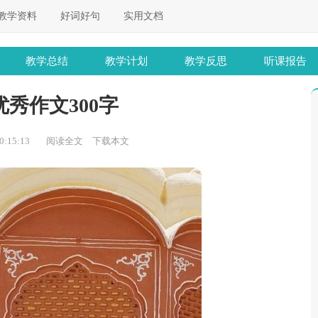
教学资料
好词好句
实用文档
教学总结
教学计划
教学反思
听课报告
秀作文300字
:15:13
阅读全文
下载本文