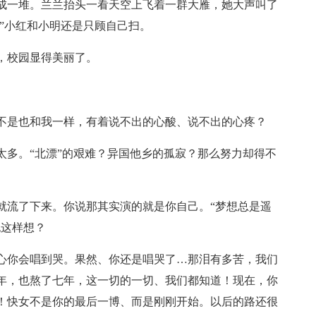
成一堆。兰兰抬头一看天空上飞着一群大雁，她大声叫了
！”小红和小明还是只顾自己扫。
，校园显得美丽了。
不是也和我一样，有着说不出的心酸、说不出的心疼？
太多。“北漂”的艰难？异国他乡的孤寂？那么努力却得不
就流了下来。你说那其实演的就是你自己。“梦想总是遥
也这样想？
心你会唱到哭。果然、你还是唱哭了…那泪有多苦，我们
年，也熬了七年，这一切的一切、我们都知道！现在，你
！快女不是你的最后一博、而是刚刚开始。以后的路还很