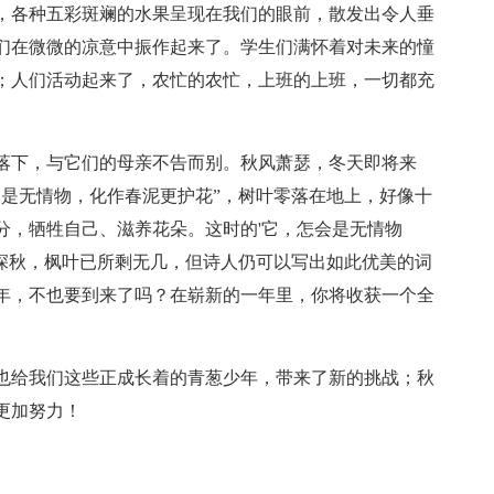
，各种五彩斑斓的水果呈现在我们的眼前，散发出令人垂
们在微微的凉意中振作起来了。学生们满怀着对未来的憧
；人们活动起来了，农忙的农忙，上班的上班，一切都充
落下，与它们的母亲不告而别。秋风萧瑟，冬天即将来
不是无情物，化作春泥更护花”，树叶零落在地上，好像十
分，牺牲自己、滋养花朵。这时的'它，怎会是无情物
在深秋，枫叶已所剩无几，但诗人仍可以写出如此优美的词
年，不也要到来了吗？在崭新的一年里，你将收获一个全
也给我们这些正成长着的青葱少年，带来了新的挑战；秋
更加努力！