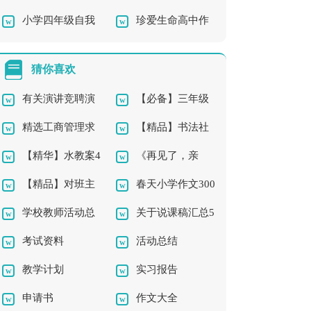
小学四年级自我
珍爱生命高中作
认识》说课稿
介绍作文
文
猜你喜欢
有关演讲竞聘演
【必备】三年级
精选工商管理求
【精品】书法社
讲稿模板集合五篇
的作文300字合集5篇
【精华】水教案4
《再见了，亲
职信3篇
团及活动总结三篇
【精品】对班主
春天小学作文300
篇
人》教学反思
学校教师活动总
关于说课稿汇总5
任的工作计划汇编八
字三篇
考试资料
活动总结
结3篇
篇
篇
教学计划
实习报告
申请书
作文大全