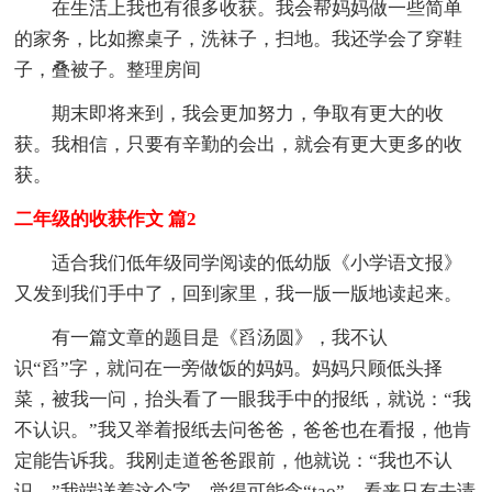
在生活上我也有很多收获。我会帮妈妈做一些简单
的家务，比如擦桌子，洗袜子，扫地。我还学会了穿鞋
子，叠被子。整理房间
期末即将来到，我会更加努力，争取有更大的收
获。我相信，只要有辛勤的会出，就会有更大更多的收
获。
二年级的收获作文 篇2
适合我们低年级同学阅读的低幼版《小学语文报》
又发到我们手中了，回到家里，我一版一版地读起来。
有一篇文章的题目是《舀汤圆》，我不认
识“舀”字，就问在一旁做饭的妈妈。妈妈只顾低头择
菜，被我一问，抬头看了一眼我手中的报纸，就说：“我
不认识。”我又举着报纸去问爸爸，爸爸也在看报，他肯
定能告诉我。我刚走道爸爸跟前，他就说：“我也不认
识。”我端详着这个字，觉得可能念“tao”。看来只有去请