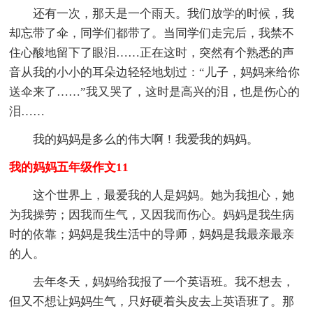
还有一次，那天是一个雨天。我们放学的时候，我
却忘带了伞，同学们都带了。当同学们走完后，我禁不
住心酸地留下了眼泪……正在这时，突然有个熟悉的声
音从我的小小的耳朵边轻轻地划过：“儿子，妈妈来给你
送伞来了……”我又哭了，这时是高兴的泪，也是伤心的
泪……
我的妈妈是多么的伟大啊！我爱我的妈妈。
我的妈妈五年级作文11
这个世界上，最爱我的人是妈妈。她为我担心，她
为我操劳；因我而生气，又因我而伤心。妈妈是我生病
时的依靠；妈妈是我生活中的导师，妈妈是我最亲最亲
的人。
去年冬天，妈妈给我报了一个英语班。我不想去，
但又不想让妈妈生气，只好硬着头皮去上英语班了。那