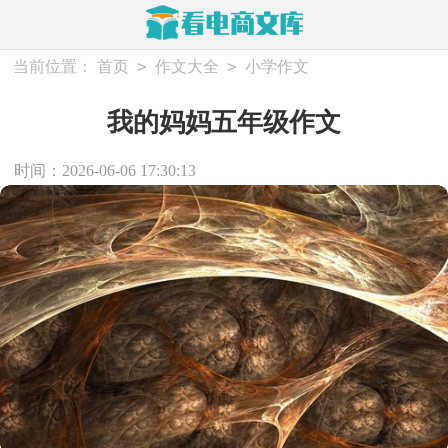
>
>
当前位置：
首页
作文大全
小学作文
我的妈妈五年级作文
时间：2026-06-06 17:30:13