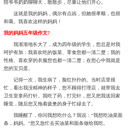
陪爷爷奶奶聊聊天，散散步，尽量让他们开心。
这就是我的妈妈，偶尔有点凶，但她很孝顺，也很
和蔼。我喜欢这样的妈妈！
我的妈妈五年级作文7
我渐渐地长大了，成为四年级的学生，您总是对我
呵护有加：我喜欢吃的饭菜、零食您都一清二楚；我的
性格、喜欢穿的衣服您也都一清二楚；在您心中我就是
您的宝贝蛋。
记得一次，我生病了，脸红扑扑的。当时店里很
忙，看出我没精神的样子，您不顾得打理店，就带我去
卫生室拿药打针。我吃了药，打完针，您又把我送回家
睡觉，随后您又拖着疲惫的身子忙碌去了。
我睡醒了，你问我想吃什么？我说：“我想吃油菜面
条，妈妈。”您又急忙去买油菜和面条做给我吃。