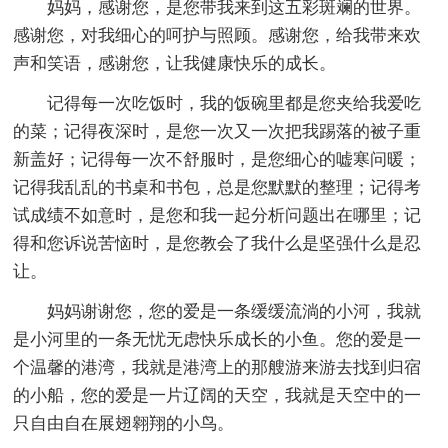
妈妈，感谢您，是您带我来到这五彩斑斓的世界。
感谢您，对我细心的呵护与照顾。感谢您，给我带来欢
声和笑语，感谢您，让我健康快乐的成长。
记得每一次吃饭时，我的饭碗里都是您夹给我爱吃
的菜；记得夜深时，是您一次又一次把我踢落的被子重
新盖好；记得每一次不舒服时，是您细心的嘘寒问暖；
记得我乱乱的书桌和书包，总是您默默的整理；记得考
试成绩不如意时，是您和我一起分析问题出在哪里；记
得和您诉说苦恼时，是您教会了我什么是坚强什么是忍
让。
妈妈谢谢您，您的爱是一条缓缓流淌的小河，我就
是小河里的一条无忧无虑快乐成长的小鱼。您的爱是一
个温馨的港湾，我就是港湾上的那艘游来游去找到归宿
的小船，您的爱是一片辽阔的天空，我就是天空中的一
只自由自在展翅翱翔的小鸟。