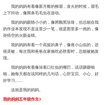
我的妈妈有着像新月般的柳眉，发火的时候，眉毛
上下抖动，像两条毛毛虫在游动。
我的妈妈眼睛小小的，像两颗黑珍珠，但总能在我
的作业本发现不是这里少一笔，就是那里多一画的，像
孙悟空的火眼金睛。
我的妈妈有着一个高挺的鼻子，像座小山似的，还
很灵敏，每次我和爸爸在家偷吃必胜客时，总能被她发
现。
我的妈妈有着像涂着口红似的嘴巴，说话噼噼啪
啪，她每天都在说同样的几句话，心肝宝贝、小心、好
好学习……
这就是我的妈妈。
我的妈妈五年级作文3