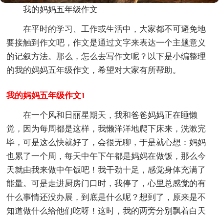
我的妈妈五年级作文
在平时的学习、工作或生活中，大家都不可避免地
要接触到作文吧，作文是通过文字来表达一个主题意义
的记叙方法。那么，怎么去写作文呢？以下是小编整理
的我的妈妈五年级作文，希望对大家有所帮助。
我的妈妈五年级作文1
在一个风和日丽星期天，我和爸爸妈妈正在睡懒
觉，因为每周都是这样，我懒洋洋地爬下床来，洗漱完
毕，可是这么快就好了，会很无聊，于是就心想：妈妈
也累了一个周，每天中午下午都是妈妈在做饭，那么今
天就由我来做中午饭吧！我干劲十足，感觉身体充满了
能量。可是走进厨房门口时，我停了，心里总感觉的有
什么事情还没办展，到底是什么呢？想到了，原来是不
知道做什么给他们吃呀！这时，我的两旁分别飘着白天