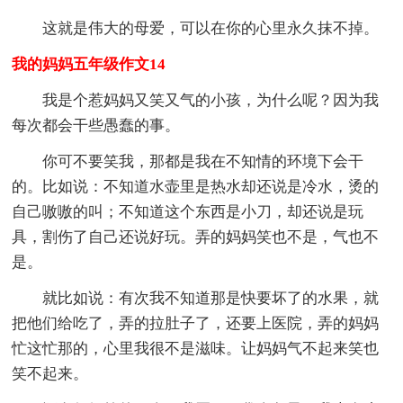
这就是伟大的母爱，可以在你的心里永久抹不掉。
我的妈妈五年级作文14
我是个惹妈妈又笑又气的小孩，为什么呢？因为我
每次都会干些愚蠢的事。
你可不要笑我，那都是我在不知情的环境下会干
的。比如说：不知道水壶里是热水却还说是冷水，烫的
自己嗷嗷的叫；不知道这个东西是小刀，却还说是玩
具，割伤了自己还说好玩。弄的妈妈笑也不是，气也不
是。
就比如说：有次我不知道那是快要坏了的水果，就
把他们给吃了，弄的拉肚子了，还要上医院，弄的妈妈
忙这忙那的，心里我很不是滋味。让妈妈气不起来笑也
笑不起来。