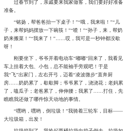
过春节到了，亲戚要来我家做客，我们要好好准备
准备。
“铭扬，帮爸爸抬一下桌子！”“哦，我来啦！”“儿
子，来帮妈妈摆放一下碗筷！”“喳！”“孙子，来，帮奶
奶来搬菜！”“我来了！”……哎，我可是一秒钟都没歇
呀！
刚要坐下，爷爷开着电动车“嘟嘟”回来了，我看见
车上挂着大包、小包，总不能袖手旁观吧！于是
我“飞”出家门，左右开弓，迈着“凌波微步”直奔厨
房……奶奶累了，歇歇脚；爷爷累了，浇浇花；老妈累
了，嗑瓜子；老爸累了，伸伸腰；我累了……打住，先
瞧瞧我还做了哪件惊天动地的事情。
“嘿哟，嘿哟，倒垃圾！”我骑着三轮车，目标——
大垃圾箱，出发！
垃圾箱到了，我拎起两桶垃圾向箱子倒去，垃圾如