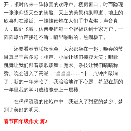
开，顿时传来一阵惊喜的欢呼声。楼房窗口，时而隐现
一张张仰望天空的笑脸。天上的美景稍纵即逝，地上的
欣喜却在漫延。一挂挂鞭炮在人们手中点燃，声音真
大，四处飞溅，仿佛要把每一个祝福送到千家万户，一
阵阵爆竹声接连不断，噼里啪啦的，热闹极了。
还要看春节联欢晚会。大家都坐在一起，晚会的节
目真是丰富多彩：相声、小品让我们捧腹大笑；唱歌、
跳舞让我们跟着载歌载舞；魔术、杂技让我们啧啧称
赞。晚会进入了高潮，“当当当……”十二点钟声敲响
了，新的一年来临了。我暗暗地许下心愿，希望在新的
一年里我的学习成绩能更上一层楼。
在稀稀疏疏的鞭炮声中，我进入了甜蜜的梦乡，梦
到了美好的明天。
春节四年级作文 篇2