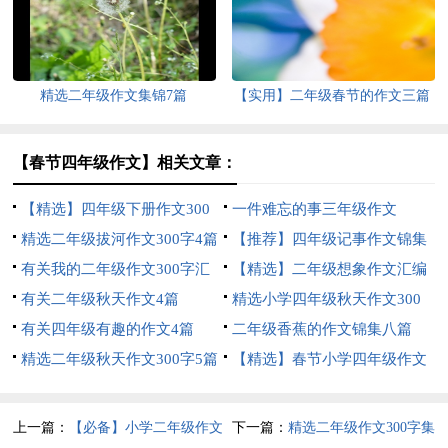
精选二年级作文集锦7篇
【实用】二年级春节的作文三篇
【春节四年级作文】相关文章：
【精选】四年级下册作文300
一件难忘的事三年级作文
字汇总六篇
精选二年级拔河作文300字4篇
【推荐】四年级记事作文锦集
有关我的二年级作文300字汇
十篇
【精选】二年级想象作文汇编
总5篇
有关二年级秋天作文4篇
六篇
精选小学四年级秋天作文300
有关四年级有趣的作文4篇
字合集9篇
二年级香蕉的作文锦集八篇
精选二年级秋天作文300字5篇
【精选】春节小学四年级作文
集锦9篇
上一篇：
【必备】小学二年级作文
下一篇：
精选二年级作文300字集