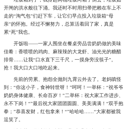
开闸的洪水般往下涌。我还时不时用扫帚把赖在车上不
走的“淘气包”们赶下车，让它们早点投入垃圾箱“母
亲”的怀抱。经过不懈努力，总算活着回了家，真是
累“死”我也。
开饭啦——一家人围坐在餐桌旁品尝奶奶做的美味
佳肴：香喷喷的鸡肉、麻辣辣的大龙虾、油光光的糖醋
排骨……让我“口水直下三千尺，一摸身旁没筷子”。
抢！我大口大口地吃起来。
先前的劳累、抱怨全抛到九霄云外去了。老妈嗔怪
到：“你这小子，食神转世呀！”呵呵！一举杯：“祝爷爷
奶奶身体健康、长命百岁！”二举杯：祝大家工作进步、
永不下岗！“”最后祝大家团团圆圆、美美满满！“双手抱
拳；”恭喜发财，红包拿来！“”哈哈哈……“大家都被我
逗笑了。