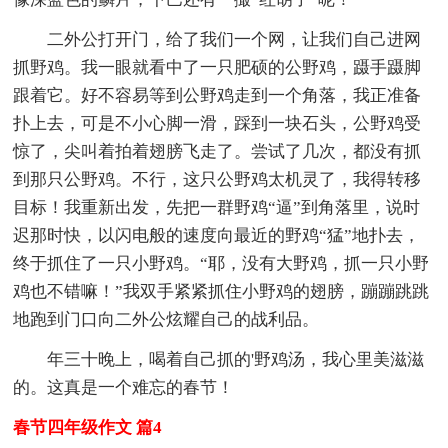
二外公打开门，给了我们一个网，让我们自己进网
抓野鸡。我一眼就看中了一只肥硕的公野鸡，蹑手蹑脚
跟着它。好不容易等到公野鸡走到一个角落，我正准备
扑上去，可是不小心脚一滑，踩到一块石头，公野鸡受
惊了，尖叫着拍着翅膀飞走了。尝试了几次，都没有抓
到那只公野鸡。不行，这只公野鸡太机灵了，我得转移
目标！我重新出发，先把一群野鸡“逼”到角落里，说时
迟那时快，以闪电般的速度向最近的野鸡“猛”地扑去，
终于抓住了一只小野鸡。“耶，没有大野鸡，抓一只小野
鸡也不错嘛！”我双手紧紧抓住小野鸡的翅膀，蹦蹦跳跳
地跑到门口向二外公炫耀自己的战利品。
年三十晚上，喝着自己抓的'野鸡汤，我心里美滋滋
的。这真是一个难忘的春节！
春节四年级作文 篇4