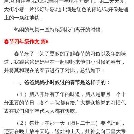
声,互相拜年,我知道,新的一年现在开始了。第二天天亮,
大街小巷一片张灯结彩,地上满是红色的鞭炮纸,好像是铺
上的一条红地毯。
热闹的气氛一直持续到我们离开的时候。
春节四年级作文 篇6
春节来了，为了更多的了解春节的习俗以及年的味
道，我跟爸爸妈妈坐在一起聊起来他们小时候的春节，
并将其和现在的春节进行了对比，总结如下：
一、爸爸妈妈小时候过的春节是这样子的：
（１）腊八开始有了年的味道，腊八是腊月一个十
分重要的节日，各个寺院都有给广大群众施粥的习惯代
表在我们和平年代人人都有饭吃。
（２）祭灶，在那一天（腊月二十三）要吃灶面，
还要在晚上放冲天炮，送灶神上天，灶神会向玉皇大帝