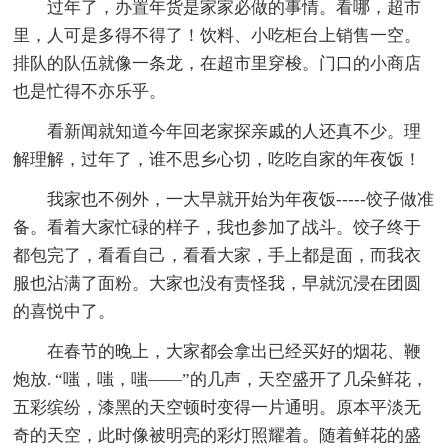
过年了，办置年货是家家必做的事情。看哪，超市
里，人可是多得不得了！饮料、小吃柜台上销售一空。
排队的队伍就像一条龙，在超市里穿梭。门口的小商店
也是忙得不亦乐乎。
看新闻就知道今年回老家探亲戚的人还真不少。理
解理解，过年了，谁不思乡心切，吃吃自家的年夜饭！
我家也不例外，一大早就开始为年夜饭-----饺子做准
备。看着大家忙碌的样子，我也参加了战斗。饺子终于
都包完了，看看自己，看看大家，手上都是面，而我衣
服也沾满了面粉。大家也没有责怪我，早就沉浸在团圆
的喜悦中了。
在春节的晚上，大家都会拿出已经买好的烟花、鞭
炮放. “嗤，嗤，嗤——”的几声，天空盛开了几朵鲜花，
五彩缤纷，漆黑的天空顿时变得一片通明。原本平淡无
奇的天空，此时像被明亮的彩灯照耀着。随着鲜花的盛