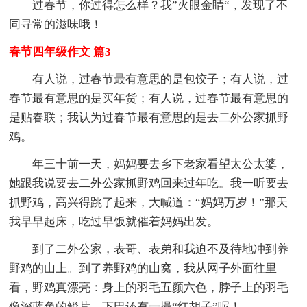
过春节，你过得怎么样？我”火眼金睛“，发现了不
同寻常的滋味哦！
春节四年级作文 篇3
有人说，过春节最有意思的是包饺子；有人说，过
春节最有意思的是买年货；有人说，过春节最有意思的
是贴春联；我认为过春节最有意思的是去二外公家抓野
鸡。
年三十前一天，妈妈要去乡下老家看望太公太婆，
她跟我说要去二外公家抓野鸡回来过年吃。我一听要去
抓野鸡，高兴得跳了起来，大喊道：“妈妈万岁！”那天
我早早起床，吃过早饭就催着妈妈出发。
到了二外公家，表哥、表弟和我迫不及待地冲到养
野鸡的山上。到了养野鸡的山窝，我从网子外面往里
看，野鸡真漂亮：身上的羽毛五颜六色，脖子上的羽毛
像深蓝色的鳞片，下巴还有一撮“红胡子”呢！