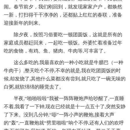
闹。春节前夕，我们刚回到，就发现家家户户，都焕然
一新，打扫得干干净净的，还都贴上红红的春联，准备
迎接新年的到来。
除夕夜，按照习俗要吃一顿团圆饭，这就是所有的
家庭成员都赶回来，一起吃一顿饭。外婆忙着准备过年
吃的食物，有鸡、鱼、猪肉、牛肉等,可丰富了。
这么多吃的,我最喜欢的一种小吃就是牛腊巴（一种
牛肉干）,整天吃个不停,不幸的就是,我在吃团圆饭的时
候,却发烧了,其他什么菜都没有尝到,就只吃了一碗无味的
白粥,就软绵绵的睡觉去了。
半夜,“啪啪啦啦”我被一阵阵鞭炮声给吵醒了,一直睡
不着,我看了一下钟,现在已经就是十一点五十了,突然安静
了下来。没到几分钟,“嘭”一阵小声的鞭炮,接着大声
的”轰”,一直鞭炮就“劈里啪啦”响个不停,还有人们的欢呼