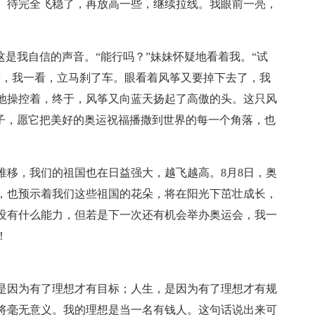
。待完全飞稳了，再放高一些，继续拉线。我眼前一亮，
这是我自信的声音。“能行吗？”妹妹怀疑地看着我。“试
来，我一看，立马刹了车。眼看着风筝又要掉下去了，我
地操控着，终于，风筝又向蓝天扬起了高傲的头。这只风
燕子，愿它把美好的奥运祝福播撒到世界的每一个角落，也
推移，我们的祖国也在日益强大，越飞越高。8月8日，奥
，也预示着我们这些祖国的花朵，将在阳光下茁壮成长，
没有什么能力，但若是下一次还有机会举办奥运会，我一
！
是因为有了理想才有目标；人生，是因为有了理想才有规
将毫无意义。我的理想是当一名有钱人。这句话说出来可