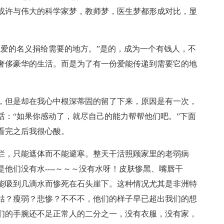
或许与伟大的科学家梦，教师梦，医生梦都形成对比，显
以爱的名义捐给需要的地方。”是的，成为一个有钱人，不
奢侈豪华的生活。而是为了有一份爱能传递到需要它的地
，但是却在我心中根深蒂固的留了下来，原因是有一次，
话：“如果你感动了，就尽自己的能力帮帮他们吧。”下面
看完之后我很心酸。
烂，只能遮体而不能避寒。整天干活照顾家里的老弱病
他们没有水----～～～没有水呀！皮肤惨黑、嘴唇干
能吸到几滴水而惨死在石头崖下。这种情况尤其是非洲特
枯？瘦弱？悲惨？不不不，他们的样子早已超出我们的想
们的手腕还不足正常人的二分之一，没有衣服，没有家，