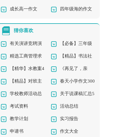
成长高一作文
四年级海的作文
作文300字汇总8篇
主席演讲稿
300字合集十篇
猜你喜欢
有关演讲竞聘演
【必备】三年级
精选工商管理求
【精品】书法社
讲稿模板集合五篇
的作文300字合集5篇
【精华】水教案4
《再见了，亲
职信3篇
团及活动总结三篇
【精品】对班主
春天小学作文300
篇
人》教学反思
学校教师活动总
关于说课稿汇总5
任的工作计划汇编八
字三篇
考试资料
活动总结
结3篇
篇
篇
教学计划
实习报告
申请书
作文大全