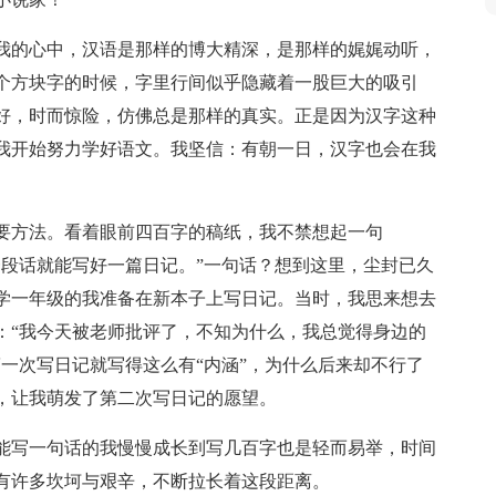
我的心中，汉语是那样的博大精深，是那样的娓娓动听，
个方块字的时候，字里行间似乎隐藏着一股巨大的吸引
好，时而惊险，仿佛总是那样的真实。正是因为汉字这种
我开始努力学好语文。我坚信：有朝一日，汉字也会在我
要方法。看着眼前四百字的稿纸，我不禁想起一句
一段话就能写好一篇日记。”一句话？想到这里，尘封已久
学一年级的我准备在新本子上写日记。当时，我思来想去
：“我今天被老师批评了，不知为什么，我总觉得身边的
一次写日记就写得这么有“内涵”，为什么后来却不行了
，让我萌发了第二次写日记的愿望。
能写一句话的我慢慢成长到写几百字也是轻而易举，时间
有许多坎坷与艰辛，不断拉长着这段距离。