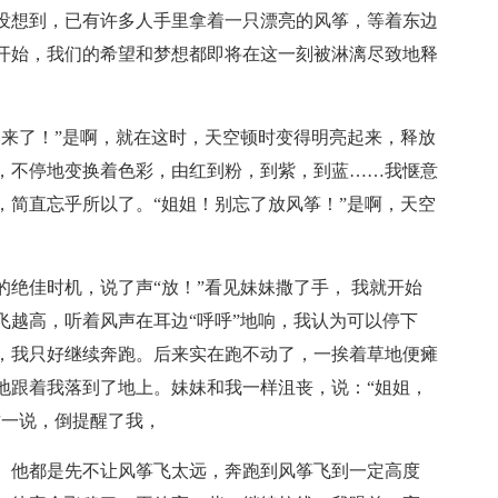
没想到，已有许多人手里拿着一只漂亮的风筝，等着东边
开始，我们的希望和梦想都即将在这一刻被淋漓尽致地释
出来了！”是啊，就在这时，天空顿时变得明亮起来，释放
，不停地变换着色彩，由红到粉，到紫，到蓝……我惬意
，简直忘乎所以了。“姐姐！别忘了放风筝！”是啊，天空
绝佳时机，说了声“放！”看见妹妹撒了手， 我就开始
飞越高，听着风声在耳边“呼呼”地响，我认为可以停下
，我只好继续奔跑。后来实在跑不动了，一挨着草地便瘫
地跟着我落到了地上。妹妹和我一样沮丧，说：“姐姐，
这一说，倒提醒了我，
。他都是先不让风筝飞太远，奔跑到风筝飞到一定高度