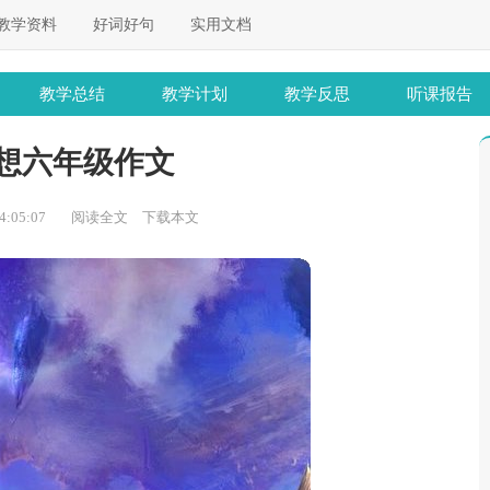
教学资料
好词好句
实用文档
教学总结
教学计划
教学反思
听课报告
想六年级作文
:05:07
阅读全文
下载本文