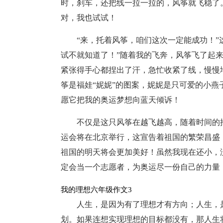
时，刹车，还把线一拉一拉的，风筝就飞稳了
对，我也试试！
“来，托着风筝，咱们这次一定能成功！”
试不就知道了！”随着我的飞奔，风筝飞了起
紧张得手心都捏出了汗，急忙收紧了线，慢慢
筝是福娃“妮妮”的图案，妮妮是只可爱的小
愿它把我的奥运梦想向蓝天倾诉！
不仅是这只风筝在越飞越高，随着时间的
运会将在北京举行，这宣告着祖国的繁荣昌盛
祖国的明天将会更加美好！虽然我现在还小，
定会当一个志愿者，为奥运尽一份自己的力量
我的理想六年级作文3
人生，是因为有了理想才有方向；人生，
划。如果连想实现理想的目标都没有，那人生