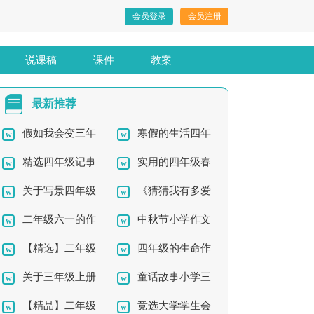
会员登录
会员注册
说课稿
课件
教案
最新推荐
假如我会变三年
寒假的生活四年
精选四年级记事
实用的四年级春
级作文
级作文集合九篇
关于写景四年级
《猜猜我有多爱
作文300字汇总九篇
天作文汇总6篇
二年级六一的作
中秋节小学作文
作文集合5篇
你》说课稿11篇
【精选】二年级
四年级的生命作
文汇编8篇
关于三年级上册
童话故事小学三
六一作文300字3篇
文五篇
【精品】二年级
竞选大学学生会
数学说课稿
年级作文