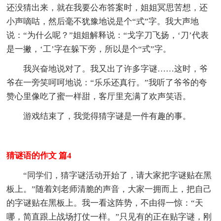
还没猜出来，就在我要公布答案时，姐姐冥思苦想，还
小声嘀咕，然后毫不犹豫地说是个“式”字。我大声地
说：“为什么呢？”姐姐解释说：“戈字刀飞扬，‘刀’代表
是一撇，‘工’字在躲下旁，所以是个“式”字。
我兴奋地说对了。我又出了许多字谜……这时，爷
爷在一旁笑呵呵地说：“乐乐还真行。”我听了爷爷的夸
赞心里像吃了蜜一样甜，客厅里充满了欢声笑语。
游戏结束了，我觉得猜字谜是一件有趣的事。
猜谜语的作文 篇4
“同学们，猜字谜活动开始了，请大家把字谜贴在黑
板上。”随着刘老师清脆的声音，大家一拥而上，把自己
的字谜贴在黑板上。我一看这阵势，不由得一惊：“天
哪，简直跟上战场打仗一样。”只见有的正在贴字谜，刚