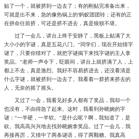
贴了一个，就被挤到一边去了；有的刚贴完准备出来，
可就是出不来，急的像热锅上的'蚂蚁团团转；还有的正
在拼命往前挤，可还是挤不进去，真是狼狈不堪。
过了一会儿，讲台上终于安静了，黑板上贴满了大
大小小的字谜，真是五花八门。“同学们，现在开始猜字
谜了，只要你猜对了，就把字谜揭下来找字谜的主人拿
奖品。”老师一声令下，眨眼间，讲台上就挤满了人，上
都上不去，真是激烈。我好不容易挤进去，还没看清是
什么字谜，就被挤到一边去了。我看着一群挤来挤去的
人，无奈的摇了摇头。
又过了一会，我看见好多人都有了奖品，我却一个
也没有，不由得急了起来。这时，我看到孙晓婉的字
谜：“一半硬，一半软。”是什么呢？啊，我知道了，是
砍。我高高兴兴地去找孙晓婉拿奖品。过了一会儿，我
再接再厉，又猜中了两条谜语，得了两颗糖。我真高