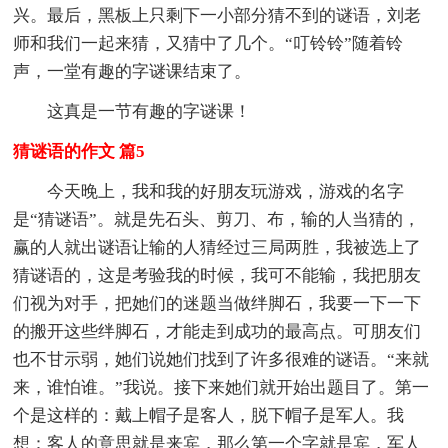
兴。最后，黑板上只剩下一小部分猜不到的谜语，刘老
师和我们一起来猜，又猜中了几个。“叮铃铃”随着铃
声，一堂有趣的字谜课结束了。
这真是一节有趣的字谜课！
猜谜语的作文 篇5
今天晚上，我和我的好朋友玩游戏，游戏的名字
是“猜谜语”。就是先石头、剪刀、布，输的人当猜的，
赢的人就出谜语让输的人猜经过三局两胜，我被选上了
猜谜语的，这是考验我的时候，我可不能输，我把朋友
们视为对手，把她们的迷题当做绊脚石，我要一下一下
的搬开这些绊脚石，才能走到成功的最高点。可朋友们
也不甘示弱，她们说她们找到了许多很难的谜语。“来就
来，谁怕谁。”我说。接下来她们就开始出题目了。第一
个是这样的：戴上帽子是客人，脱下帽子是军人。我
想：客人的意思就是来宾，那么第一个字就是宾，军人