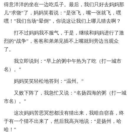
得意洋洋的坐在一边吃瓜子。最后，我们只好去妈妈那
儿“求饶”了，妈妈笑着说：“是张飞，嘴一张就飞，嘿
嘿！”我们当场“晕倒”，你说这让我们上哪儿猜去啊？
打不过妈妈我不服气，于是，继续和妈妈进行了激
烈的“战争”，爸爸和弟弟见插不上嘴就到旁边当观众
了。
我立即说到：“早上的粥中午热为了吃（打一城市
名）。”
妈妈笑笑轻松地答到：“温州。”
又败下阵了，我急忙又说：“名扬四海的粥（打一城
市名）。”
这次妈妈苦思冥想都没有猜出来，我暗自窃喜，终
于有一个猜不出来了，然后我高兴地说：“是扬州，哈
哈！”