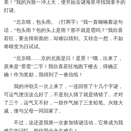
美！”我的兴致一冲上天，便开始去谜海里寻找我拿手的
灯谜。
“北京晴，包头雨。（打两字）”我一直喃喃着这句
话，“包头雨？包的头上是雨？那不就是雹吗？”我欣喜
若狂，要去猜前面的，却难以猜到。又转念一想，不如
将晴变为日试试。
“北京晴……京的北面是日！是景！”哦，出来了，
原来是“景雹”二字！我欣喜若狂地跑下楼去，得确正
确！作为奖励，我得到了一沓信纸！
我的冲劲又一次上来了，一连回答了十几个字谜，
可运气便没这么好了，不是别人猜了就是猜错了。才对
了三个，运气又不好，一鼓作气抽了三支铅笔。兴致大
减，便与父母一同回家了。
不过，这还是我第一次参加猜谜活动，它将成为我
难忘的记忆，相信我会永生难忘！