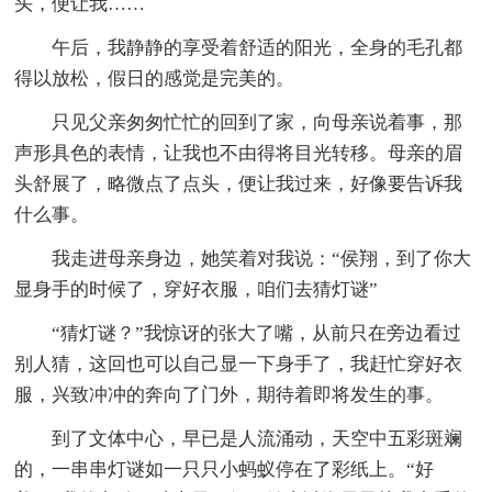
头，便让我……
午后，我静静的享受着舒适的阳光，全身的毛孔都
得以放松，假日的感觉是完美的。
只见父亲匆匆忙忙的回到了家，向母亲说着事，那
声形具色的表情，让我也不由得将目光转移。母亲的眉
头舒展了，略微点了点头，便让我过来，好像要告诉我
什么事。
我走进母亲身边，她笑着对我说：“侯翔，到了你大
显身手的时候了，穿好衣服，咱们去猜灯谜”
“猜灯谜？”我惊讶的张大了嘴，从前只在旁边看过
别人猜，这回也可以自己显一下身手了，我赶忙穿好衣
服，兴致冲冲的奔向了门外，期待着即将发生的事。
到了文体中心，早已是人流涌动，天空中五彩斑斓
的，一串串灯谜如一只只小蚂蚁停在了彩纸上。“好