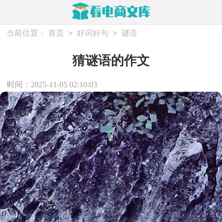
>
>
当前位置：
首页
好词好句
谜语
猜谜语的作文
时间：2025-11-05 02:10:03