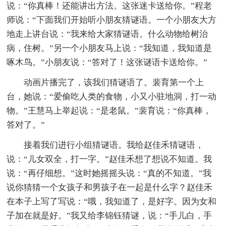
说：“你真棒！还能讲出方法。这张迷卡送给你。”程老
师说：“下面我们开始听小朋友猜谜语。一个小朋友大方
地走上讲台说：“我来给大家猜谜语。什么动物给树治
病，住树。”另一个小朋友马上说：“我知道，我知道是
啄木鸟。”小朋友说：“答对了！这张谜语卡送给你。”
动画片播完了，该我们猜谜语了。裴育第一个上
台，她说：“爱偷吃人类的食物，小又小驻地洞，打一动
物。”王慧马上举起说：“是老鼠。”裴育说：“你真棒，
答对了。”
接着我们进行小组猜谜语。我给赵佳禾猜谜语，
说：“儿女双全，打一字。”赵佳禾想了想说不知道。我
说：“再仔细想。”这时她摇摇头说：“真的不知道。”我
说你猜猜一个女孩子和男孩子在一起是什么字？赵佳禾
在本子上写了写说：“哦，我知道了，是好字。因为女和
子加在就是好。”我又给李锦钰猜谜，说：“手儿白，手