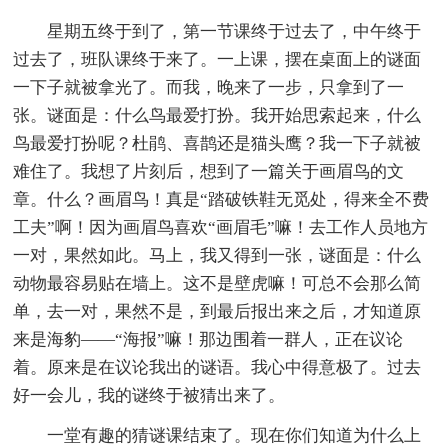
星期五终于到了，第一节课终于过去了，中午终于
过去了，班队课终于来了。一上课，摆在桌面上的谜面
一下子就被拿光了。而我，晚来了一步，只拿到了一
张。谜面是：什么鸟最爱打扮。我开始思索起来，什么
鸟最爱打扮呢？杜鹃、喜鹊还是猫头鹰？我一下子就被
难住了。我想了片刻后，想到了一篇关于画眉鸟的文
章。什么？画眉鸟！真是“踏破铁鞋无觅处，得来全不费
工夫”啊！因为画眉鸟喜欢“画眉毛”嘛！去工作人员地方
一对，果然如此。马上，我又得到一张，谜面是：什么
动物最容易贴在墙上。这不是壁虎嘛！可总不会那么简
单，去一对，果然不是，到最后报出来之后，才知道原
来是海豹——“海报”嘛！那边围着一群人，正在议论
着。原来是在议论我出的谜语。我心中得意极了。过去
好一会儿，我的谜终于被猜出来了。
一堂有趣的猜谜课结束了。现在你们知道为什么上