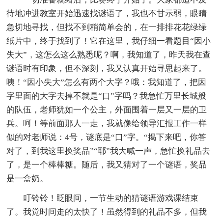
待地冲进教室开始迅速找谜语了，我也不甘示弱，眼睛
急切地寻找，但找不到稍简单会的，在一排排花花绿绿
纸片中，终于找到了！它在这里，我仔细一看题目“因小
失大”，这怎么这么熟悉呢？啊，我知道了，昨天我在查
谜语时有印象，但不深刻，我又认真开始寻思起来了。
咦！“因小失大”怎么有两个大字？哦：我知道了，把因
字里面的大字去掉不就是“口”字吗？我急忙万里长城般
的队伍，老师犹如一个公主，外面围着一层又一层的卫
兵。呵！等前面那人一走，我就像给领导汇报工作一样
似的对老师说：4号，谜底是“口”字。“揭下来吧，你答
对了，到我这里换奖品”“耶”我大喊一声，急忙换礼品去
了，是一个棒棒糖。随后，我又猜对了一个谜语，奖品
是一盒奶。
叮铃铃！眨眼间，一节生动的猜谜语游戏课结束
了。我觉时间走的太快了！虽然得到的礼品不多，但我