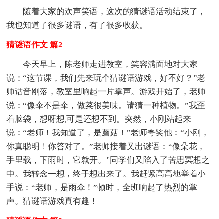
随着大家的欢声笑语，这次的猜谜语活动结束了，
我也知道了很多谜语，有了很多收获。
猜谜语作文 篇2
今天早上，陈老师走进教室，笑容满面地对大家
说：“这节课，我们先来玩个猜谜语游戏，好不好？”老
师话音刚落，教室里响起一片掌声。游戏开始了，老师
说：“像伞不是伞，做菜很美味。请猜一种植物。”我歪
着脑袋，想呀想,可是还想不到。突然，小刚站起来
说：“老师！我知道了，是蘑菇！”老师夸奖他：“小刚，
你真聪明！你答对了。”老师接着又出谜语：“像朵花，
手里载，下雨时，它就开。”同学们又陷入了苦思冥想之
中。我转念一想，终于想出来了。我赶紧高高地举着小
手说：“老师，是雨伞！”顿时，全班响起了热烈的掌
声。猜谜语游戏真有趣！