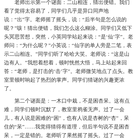
老师出示第一个谜面：二山相连，猜出便错。我们
看了觉得太容易了，同学们几乎是异口同声地
说：“出”字。老师摇了摇头，说：“后半句是怎么说的
呢？”咳！猜出便错，我们怎么这么糊涂。同学们又低下
头冥思苦想，突然，小英同学站起来说：“是‘仙’字”。老
师问：“为什么呢？”小英说：“仙字的单人旁是二笔，表
示二山相连。”同学们听了哈哈大笑。老师说：“这是山
边有人。”我想着想着，顿时恍然大悟，马上站起来回
答：“老师，是打击的‘击’字”。老师微笑地点了点头。教
室里顿时响起了热烈的掌声。同学们猜谜的兴趣更浓
了。
第二个谜面是：一木口中栽，不是困杏呆。这有点
难，同学们顿时沉默了，教室里鸦雀无声。过了一会
儿，有人说是困难的“困”，也有人说是杏树的“杏”，呆
住的“呆”……我觉得猜得有道理，但后半句说不是困杏
呆，一定是错的。老师听了果然摇了摇头。过了一会