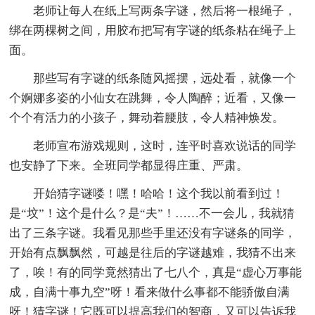
老师让每人在纸上写两条字谜，然后将一根绳子，
绑在两棵树之间，用胶布把写有字谜的纸条粘在绳子上
面。
那些写有字谜的纸条随风摇摆，远处看，就像一个
个婀娜多姿的小仙女在跳舞，令人陶醉；近看，又像一
个个有活力的小孩子，舞动着腰肢，令人精神焕发。
老师宣布游戏规则，这时，连平时喜欢说话的同学
也安静了下来。全班同学都显得庄重、严肃。
开始猜字谜喽！嘿！哈哈！这个我以前看到过！
是“坟”！这个是什么？是“夫”！……不一会儿，我就猜
出了三条字谜。我看见那些手里还没有字谜条的同学，
开始有点飘飘然，可越是往后的字谜越难，我猜不出来
了，唉！有的同学竟然猜出了七八个，真是“虚心万事能
成，自满十事九空”呀！看来做什么事都不能骄傲自满
呀！猜字谜！它既可以提高我们的智商，又可以告诉我