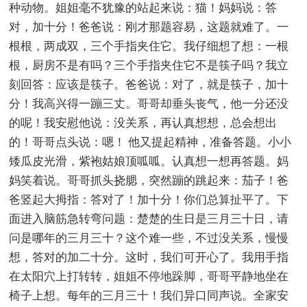
种动物。姐姐毫不犹豫的站起来说：猫！妈妈说：答
对，加十分！爸爸说：刚才那题容易，这题就难了。一
根根，两成双，三个手指夹住它。我仔细想了想：一根
根，厨房不是有吗？三个手指夹住它不是筷子吗？我立
刻回答：应该是筷子。爸爸说：对了，就是筷子，加十
分！我高兴得一蹦三丈。哥哥却垂头丧气，他一分还没
的呢！我安慰他说：没关系，再认真想想，总会想出
的！哥哥点头说：嗯！ 他又提起精神，准备答题。小小
矮瓜皮光滑，紫袍姑娘顶呱呱。认真想一想再答题。妈
妈笑着说。哥哥抓头挠腮，突然蹦的跳起来：茄子！爸
爸竖起大拇指：答对了！加十分！你们总算扯平了。下
面进入脑筋急转弯问题：楚楚的生日是三月三十日，请
问是哪年的三月三十？这个难一些，不过没关系，慢慢
想，答对的加二十分。这时，我们可开心了。我用手指
在太阳穴上打转转，姐姐不停地跺脚，哥哥平静地坐在
椅子上想。每年的三月三十！我们异口同声说。全家安