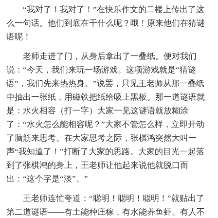
“我对了！我对了！”在快乐作文的二楼上传出了这
么一句话。他们到底在干什么呢？哦！原来他们在猜谜
语呢！
老师走进了门，从身后拿出了一叠纸。便对我们
说：“今天，我们来玩一场游戏。这项游戏就是“猜谜
语”，我们先来热热身。”说罢，只见王老师从那一叠纸
中抽出一张纸，用磁铁把纸给吸上黑板。那一道谜语就
是：水火相容（打一字）大家一见这谜语就放糊涂
了：“水火怎么能相容呢？”大家不管怎么样，立即开动
了脑筋来思考。在大家思考之际，张棋鸿突然大叫一
声“我知道了！”打断了大家的思路。大家的目光一起落
到了张棋鸿的身上，王老师让他起来说他就脱口而
出：“这个字是“淡”。”
王老师连忙夸道：“聪明！聪明！聪明！”就贴出了
第二道谜语——有土能种庄稼，有水能养鱼虾。有人不