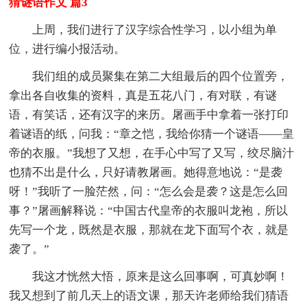
猜谜语作文 篇3
上周，我们进行了汉字综合性学习，以小组为单
位，进行编小报活动。
我们组的成员聚集在第二大组最后的四个位置旁，
拿出各自收集的资料，真是五花八门，有对联，有谜
语，有笑话，还有汉字的来历。屠画手中拿着一张打印
着谜语的纸，问我：“章之恺，我给你猜一个谜语——皇
帝的衣服。”我想了又想，在手心中写了又写，绞尽脑汁
也猜不出是什么，只好请教屠画。她得意地说：“是袭
呀！”我听了一脸茫然，问：“怎么会是袭？这是怎么回
事？”屠画解释说：“中国古代皇帝的衣服叫龙袍，所以
先写一个龙，既然是衣服，那就在龙下面写个衣，就是
袭了。”
我这才恍然大悟，原来是这么回事啊，可真妙啊！
我又想到了前几天上的语文课，那天许老师给我们猜语