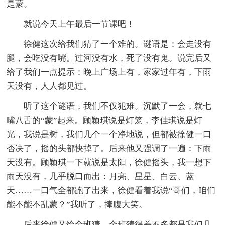
是蒙。
就说今天上午最后一节课吧！
徐健这次给我们猜了一个难的。谜语是：会走没有
腿，会吃没有嘴。过河没有水，死了没有鬼。说完后又
给了我们一点提示：晚上广场上有，家家过年有，下雨
天没有，人人都见过。
听了这个谜语，我们不仅犯难。沉默了一会，就七
嘴八舌的“蒙”起来。顾颖琪说是灯笼，李佳琪说是灯
光，我说是树，我们几个一个净地说，但都被徐健一口
否决了，摇的头都快掉了。后来他又强调了一遍：下雨
天没有。顾颖琪一下就说是太阳，徐健摇头，我一想下
雨天没有，几乎脱口而出：月亮、星星、白云、蓝
天……一口气全都跑了出来，徐健看着我说“哥们，咱们
能不能不乱蒙？”我听了，捧腹大笑。
后来徐健又给全班猜，全班猜得差不多都是我们几