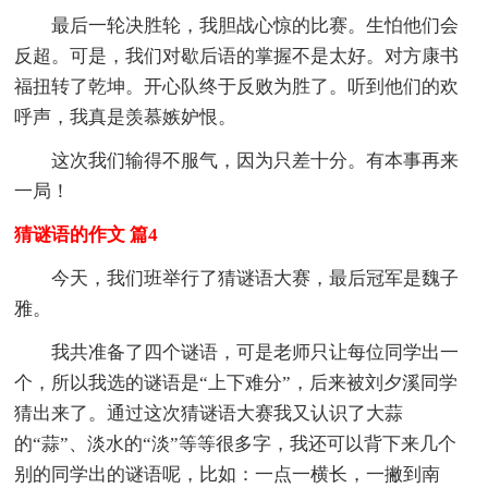
最后一轮决胜轮，我胆战心惊的比赛。生怕他们会
反超。可是，我们对歇后语的掌握不是太好。对方康书
福扭转了乾坤。开心队终于反败为胜了。听到他们的欢
呼声，我真是羡慕嫉妒恨。
这次我们输得不服气，因为只差十分。有本事再来
一局！
猜谜语的作文 篇4
今天，我们班举行了猜谜语大赛，最后冠军是魏子
雅。
我共准备了四个谜语，可是老师只让每位同学出一
个，所以我选的谜语是“上下难分”，后来被刘夕溪同学
猜出来了。通过这次猜谜语大赛我又认识了大蒜
的“蒜”、淡水的“淡”等等很多字，我还可以背下来几个
别的同学出的谜语呢，比如：一点一横长，一撇到南