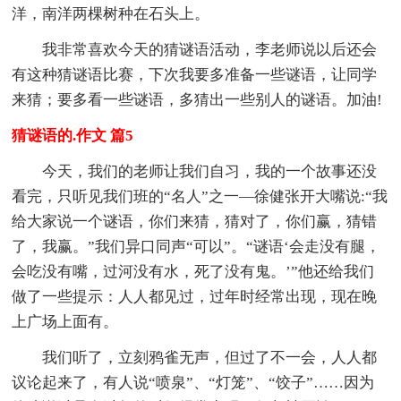
洋，南洋两棵树种在石头上。
我非常喜欢今天的猜谜语活动，李老师说以后还会
有这种猜谜语比赛，下次我要多准备一些谜语，让同学
来猜；要多看一些谜语，多猜出一些别人的谜语。加油!
猜谜语的.作文 篇5
今天，我们的老师让我们自习，我的一个故事还没
看完，只听见我们班的“名人”之一—徐健张开大嘴说:“我
给大家说一个谜语，你们来猜，猜对了，你们赢，猜错
了，我赢。”我们异口同声“可以”。“谜语‘会走没有腿，
会吃没有嘴，过河没有水，死了没有鬼。’”他还给我们
做了一些提示：人人都见过，过年时经常出现，现在晚
上广场上面有。
我们听了，立刻鸦雀无声，但过了不一会，人人都
议论起来了，有人说“喷泉”、“灯笼”、“饺子”……因为