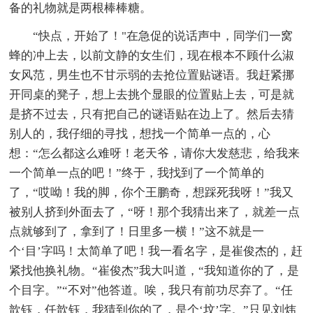
备的礼物就是两根棒棒糖。
“快点，开始了！"在急促的说话声中，同学们一窝
蜂的冲上去，以前文静的女生们，现在根本不顾什么淑
女风范，男生也不甘示弱的去抢位置贴谜语。我赶紧挪
开同桌的凳子，想上去挑个显眼的位置贴上去，可是就
是挤不过去，只有把自己的谜语贴在边上了。然后去猜
别人的，我仔细的寻找，想找一个简单一点的，心
想：“怎么都这么难呀！老天爷，请你大发慈悲，给我来
一个简单一点的吧！”终于，我找到了一个简单的
了，“哎呦！我的脚，你个王鹏奇，想踩死我呀！”我又
被别人挤到外面去了，“呀！那个我猜出来了，就差一点
点就够到了，拿到了！日里多一横！”这不就是一
个‘目’字吗！太简单了吧！我一看名字，是崔俊杰的，赶
紧找他换礼物。“崔俊杰”我大叫道，“我知道你的了，是
个目字。”“不对”他答道。唉，我只有前功尽弃了。“任
歆钰，任歆钰，我猜到你的了，是个‘坟’字。”只见刘炜