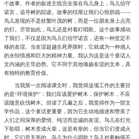
个故事。作者的叙述主线完全落在鸟儿身上，鸟儿信守
诺言，追寻树的踪迹。故事的结尾让我们心惊胆战——
鸟儿发现的不是枝繁叶茂的树，而是一位朋友身上点亮
的灯。尽管如此，鸟儿还是对着灯唱歌。这个故事感动
了我们，不仅是因为鸟儿们信守诺言，还有一种坚定不
移的友谊。当友谊超越生死界限时，它就成为一种感人
的永恒情感和巨大的精神力量。我认为这是这个童话人
文内涵的主导趋势。它不同于其他颂扬友谊的文本，具
有独特的教育价值。
当我第一次阅读课文时，我觉得这项工作的主要目
的是“环境保护”：我们应该爱护树木，保护树木，不应
该随意砍伐树木。但读了几遍之后，我觉得作为一部文
学作品，这个童话更重要，因为它生动地描述和赞美了
人们之间深厚的爱情、纯洁而忠诚的友谊。鸟儿在灯光
下歌唱，树木变成火柴，这是有形的，但当它们变成火
时，它们是无形的。鸟儿为什么唱歌？鸟儿对着触摸不