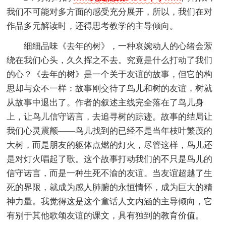
我们不可能对多方面的感受充分展开，所以，我们在对
作品多元解读时，还得思考教学的主导倾向。
细细品味《去年的树》，一种哀婉动人的心绪会萦
绕在我们心头，久久挥之不去。究竟是什么打动了我们
的心？《去年的树》是一个关于友谊的故事，但它的构
思却与众不一样：故事刚交待了鸟儿和树的友谊，树就
从故事中退出了。作者的叙述主线完全落在了鸟儿身
上，让鸟儿信守诺言，去追寻树的踪迹。故事的结局让
我们心灵震颤——鸟儿找到的已经不是当年枝叶繁茂的
大树，而是朋友的躯体点燃的灯火，尽管这样，鸟儿还
是对灯火唱起了歌。这个故事打动我们的不只是鸟儿的
信守诺言，而是一种生死不渝的友谊。当友谊超越了生
死的界限，就成为感人肺腑的永恒情怀，成为巨大的精
神力量。我觉得这是这个童话人文内涵的主导倾向，它
有别于其他歌颂友谊的课文，具有独到的教育价值。